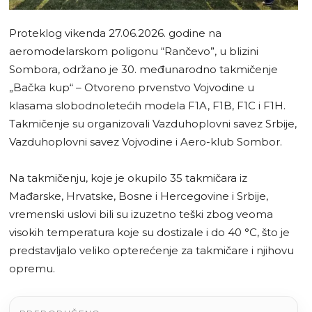
Proteklog vikenda 27.06.2026. godine na
aeromodelarskom poligonu “Rančevo”, u blizini
Sombora, održano je 30. međunarodno takmičenje
„Bačka kup“ – Otvoreno prvenstvo Vojvodine u
klasama slobodnoletećih modela F1A, F1B, F1C i F1H.
Takmičenje su organizovali Vazduhoplovni savez Srbije,
Vazduhoplovni savez Vojvodine i Aero-klub Sombor.
Na takmičenju, koje je okupilo 35 takmičara iz
Mađarske, Hrvatske, Bosne i Hercegovine i Srbije,
vremenski uslovi bili su izuzetno teški zbog veoma
visokih temperatura koje su dostizale i do 40 °C, što je
predstavljalo veliko opterećenje za takmičare i njihovu
opremu.