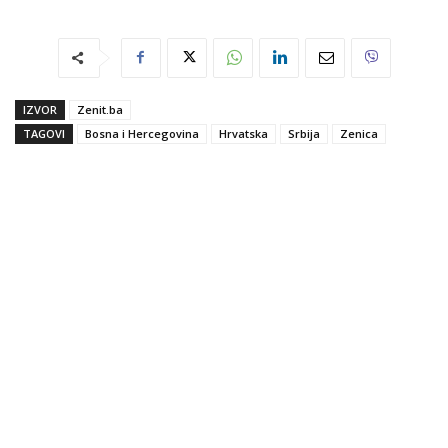
IZVOR
Zenit.ba
TAGOVI
Bosna i Hercegovina
Hrvatska
Srbija
Zenica