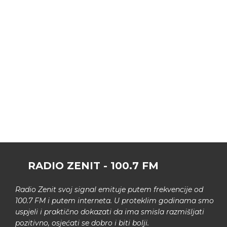
RADIO ZENIT - 100.7 FM
Radio Zenit svoj signal emituje putem frekvencije od
100.7 FM i putem interneta. U proteklim godinama smo
uspjeli i praktično dokazati da ima smisla razmišljati
pozitivno, osjećati se dobro i biti bolji.