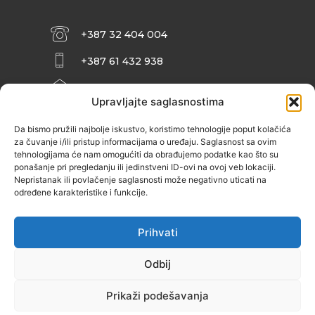
+387 32 404 004
+387 61 432 938
INFO@ZENIT.BA
Upravljajte saglasnostima
HUSEINA KULENOVIĆA BR. 2 (RK
ZENIČANKA, 3. SPRAT), 72000 ZENICA
Da bismo pružili najbolje iskustvo, koristimo tehnologije poput kolačića
za čuvanje i/ili pristup informacijama o uređaju. Saglasnost sa ovim
tehnologijama će nam omogućiti da obrađujemo podatke kao što su
ponašanje pri pregledanju ili jedinstveni ID-ovi na ovoj veb lokaciji.
Nepristanak ili povlačenje saglasnosti može negativno uticati na
određene karakteristike i funkcije.
Prihvati
Odbij
Prikaži podešavanja