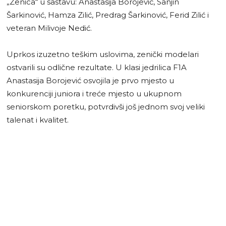
„Zenica“ u sastavu: Anastasija Borojević, Sanjin
Šarkinović, Hamza Zilić, Predrag Šarkinović, Ferid Zilić i
veteran Milivoje Nedić.
Uprkos izuzetno teškim uslovima, zenički modelari
ostvarili su odlične rezultate. U klasi jedrilica F1A
Anastasija Borojević osvojila je prvo mjesto u
konkurenciji juniora i treće mjesto u ukupnom
seniorskom poretku, potvrdivši još jednom svoj veliki
talenat i kvalitet.