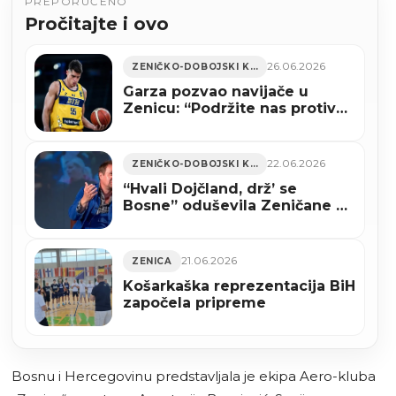
PREPORUČENO
Pročitajte i ovo
26.06.2026
ZENIČKO-DOBOJSKI KANTON
Garza pozvao navijače u
Zenicu: “Podržite nas protiv
Turske” (VIDEO)
22.06.2026
ZENIČKO-DOBOJSKI KANTON
“Hvali Dojčland, drž’ se
Bosne” oduševila Zeničane na
premijernom izvođenju
21.06.2026
ZENICA
Košarkaška reprezentacija BiH
započela pripreme
Bosnu i Hercegovinu predstavljala je ekipa Aero-kluba