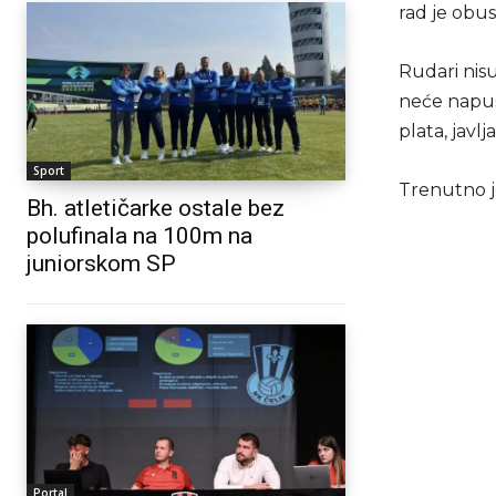
rad je obu
Rudari nisu
neće napust
plata, javlj
Sport
Trenutno j
Bh. atletičarke ostale bez
polufinala na 100m na
juniorskom SP
Portal