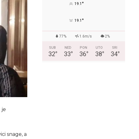
°
19.1
°
19.1
77%
1.6m/s
2%
SUB
NED
PON
UTO
SRI
32
°
33
°
36
°
38
°
34
°
 je
ci snage, a