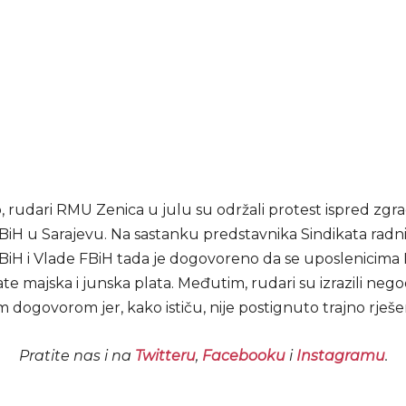
, rudari RMU Zenica u julu su održali protest ispred zgr
 BiH u Sarajevu. Na sastanku predstavnika Sindikata radn
 BiH i Vlade FBiH tada je dogovoreno da se uposlenicim
ate majska i junska plata. Međutim, rudari su izrazili neg
 dogovorom jer, kako ističu, nije postignuto trajno rješe
Pratite nas i na
Twitteru
,
Facebooku
i
Instagramu
.