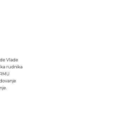
ade Vlade
ika rudnika
a RMU
odovanje
nje.