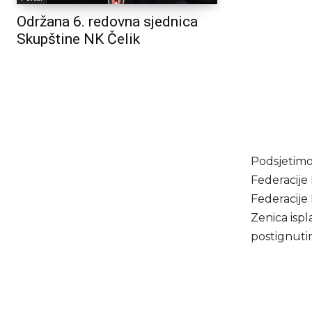
Održana 6. redovna sjednica
Skupštine NK Čelik
Podsjetimo
Federacije
Federacije
Zenica ispl
postignutim