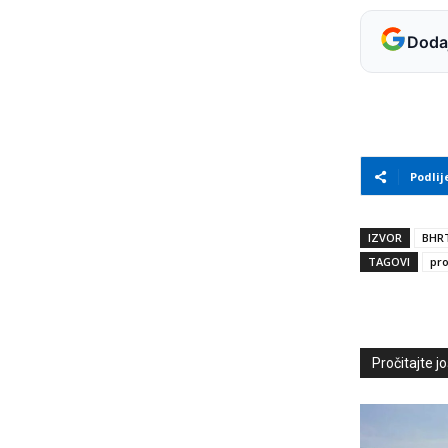
Dodaj
Podlij
IZVOR
BHR
TAGOVI
pro
Pročitajte još