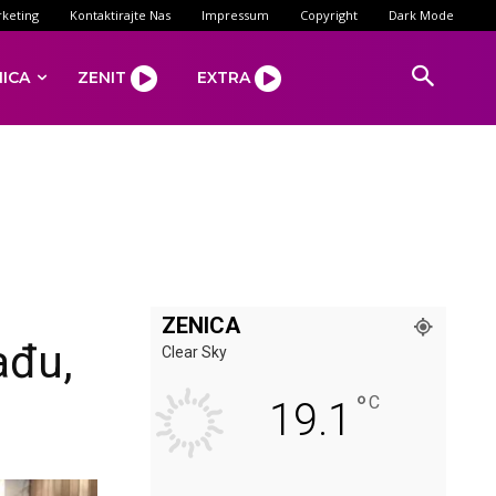
keting
Kontaktirajte Nas
Impressum
Copyright
Dark Mode
NICA
ZENIT
EXTRA
ZENICA
ađu,
Clear Sky
°
C
19.1