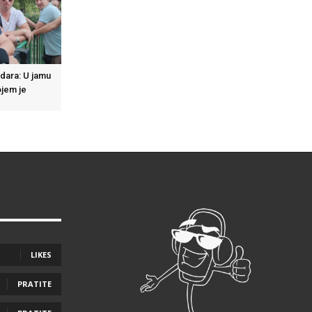
dara: U jamu
ojem je
o
LIKES
PRATITE