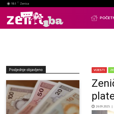
C
19.1
Zenica
POČET
Posljednje objavljeno
VIJESTI
ZE
Zenič
plat
26.09.2025. |