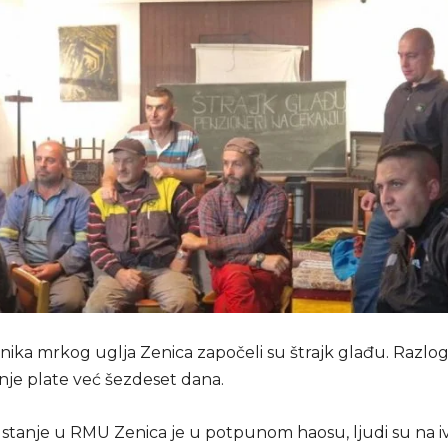
nika mrkog uglja Zenica započeli su štrajk glađu. Razlog
nje plate već šezdeset dana.
stanje u RMU Zenica je u potpunom haosu, ljudi su na ivi