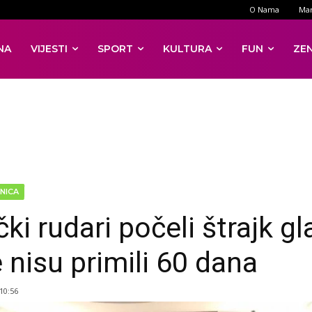
O Nama
Mar
NA
VIJESTI
SPORT
KULTURA
FUN
ZE
NICA
ki rudari počeli štrajk gl
e nisu primili 60 dana
 10:56