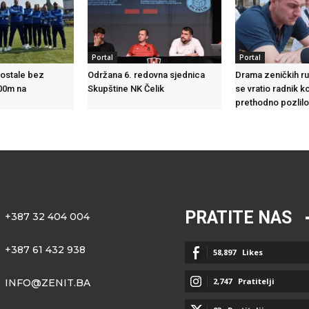
Portal
Portal
 ostale bez
Održana 6. redovna sjednica
Drama zeničkih ru
100m na
Skupštine NK Čelik
se vratio radnik k
prethodno pozlil
PRATITE NAS
+387 32 404 004
+387 61 432 938
58,897
Likes
2,747
Pratitelji
INFO@ZENIT.BA