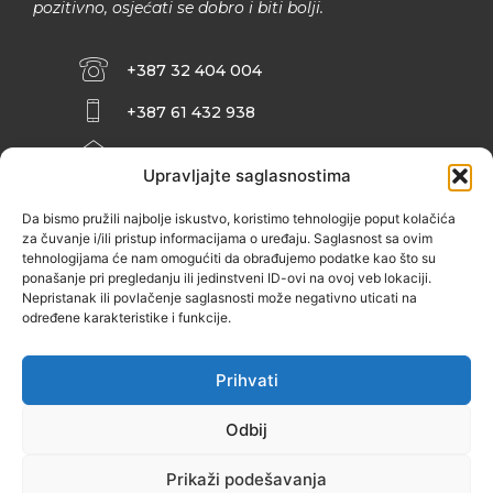
pozitivno, osjećati se dobro i biti bolji.
+387 32 404 004
+387 61 432 938
INFO@ZENIT.BA
Upravljajte saglasnostima
HUSEINA KULENOVIĆA BR. 2 (RK
ZENIČANKA, 3. SPRAT), 72000 ZENICA
Da bismo pružili najbolje iskustvo, koristimo tehnologije poput kolačića
za čuvanje i/ili pristup informacijama o uređaju. Saglasnost sa ovim
tehnologijama će nam omogućiti da obrađujemo podatke kao što su
ponašanje pri pregledanju ili jedinstveni ID-ovi na ovoj veb lokaciji.
Nepristanak ili povlačenje saglasnosti može negativno uticati na
određene karakteristike i funkcije.
Prihvati
Odbij
Prikaži podešavanja