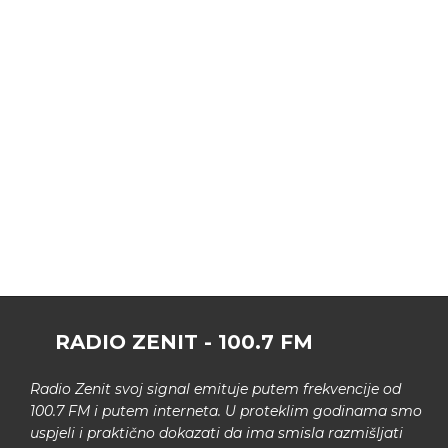
RADIO ZENIT - 100.7 FM
Radio Zenit svoj signal emituje putem frekvencije od
100.7 FM i putem interneta. U proteklim godinama smo
uspjeli i praktično dokazati da ima smisla razmišljati