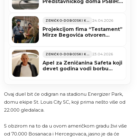
Predstavničkog doma PSBiH:
Fokus na zaštiti domaće
proizvodnje čelika
24.04.2026
ZENIČKO-DOBOJSKI KANTON
Projekcijom fima “Testament”
Mirze Begovića otvoren
ovogodišnji BHFF u New
Yorku
23.04.2026
ZENIČKO-DOBOJSKI KANTON
Apel za Zeničanina Safeta koji
devet godina vodi borbu
protiv raka
Ovaj duel bit će odigran na stadionu Energizer Park,
domu ekipe St. Louis City SC, koji prima nešto više od
22.000 gledalaca.
S obzirom na to da u ovom američkom gradu živi više
od 70.000 Bosanaca i Hercegovaca, jasno je da će