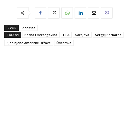
IZVOR
Zenit.ba
TAGOVI
Bosna i Hercegovina
FIFA
Sarajevo
Sergej Barbarez
Sjedinjene Američke Države
Švicarska