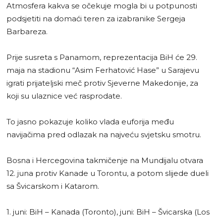
Atmosfera kakva se očekuje mogla bi u potpunosti
podsjetiti na domaći teren za izabranike Sergeja
Barbareza.
Prije susreta s Panamom, reprezentacija BiH će 29.
maja na stadionu “Asim Ferhatović Hase” u Sarajevu
igrati prijateljski meč protiv Sjeverne Makedonije, za
koji su ulaznice već rasprodate.
To jasno pokazuje koliko vlada euforija među
navijačima pred odlazak na najveću svjetsku smotru.
Bosna i Hercegovina takmičenje na Mundijalu otvara
12. juna protiv Kanade u Torontu, a potom slijede dueli
sa Švicarskom i Katarom.
1. juni: BiH – Kanada (Toronto), juni: BiH – Švicarska (Los