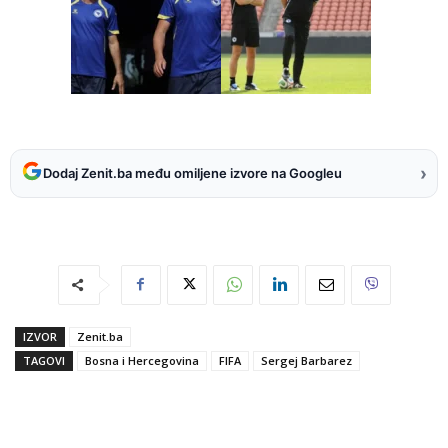
›
Dodaj Zenit.ba među omiljene izvore na Googleu
IZVOR
Zenit.ba
TAGOVI
Bosna i Hercegovina
FIFA
Sergej Barbarez