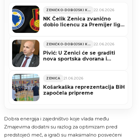
22.06.2026
ZENIČKO-DOBOJSKI KANTON
NK Čelik Zenica zvanično
dobio licencu za Premijer ligu
BiH
22.06.2026
ZENIČKO-DOBOJSKI KANTON
Pivić: U Zenici će se graditi
nova sportska dvorana i
zatvoreni teniski teren
21.06.2026
ZENICA
Košarkaška reprezentacija BiH
započela pripreme
Dobra energija i zajedništvo koje vlada među
Zmajevima dodatni su razlog za optimizam pred
predstojeći meč, a igrači su maksimalno posvećeni