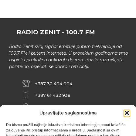
RADIO ZENIT - 100.7 FM
Radio Zenit svoj signal emituje putem frekvencije od
100.7 FM i putem interneta. U proteklim godinama smo
uspjeli i praktično dokazati da ima smisla razmišljati
pozitivno, osjećati se dobro i biti bolji.
+387 32 404 004
+387 61 432 938
INFO@ZENIT.BA
Upravljajte saglasnostima
HUSEINA KULENOVIĆA BR. 2 (RK
ZENIČANKA, 3. SPRAT), 72000 ZENICA
Da bismo pružili najbolje iskustvo, koristimo tehnologije poput kolačića
za čuvanje i/ili pristup informacijama o uređaju. Saglasnost sa ovim
tehnologijama će nam omogućiti da obrađujemo podatke kao što su