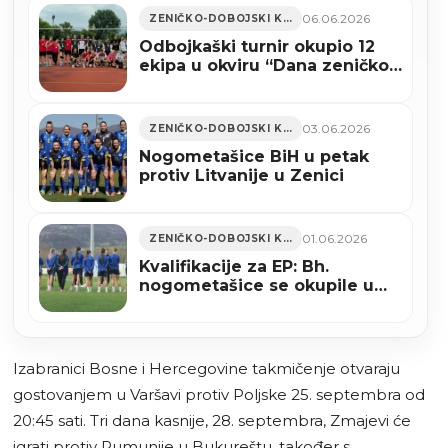
06.06.2026
ZENIČKO-DOBOJSKI KANTON
Odbojkaški turnir okupio 12
ekipa u okviru “Dana zeničkog
sporta 2026” u Zenici (FOTO)
03.06.2026
ZENIČKO-DOBOJSKI KANTON
Nogometašice BiH u petak
protiv Litvanije u Zenici
01.06.2026
ZENIČKO-DOBOJSKI KANTON
Kvalifikacije za EP: Bh.
nogometašice se okupile u
Zenici
Izabranici Bosne i Hercegovine takmičenje otvaraju
gostovanjem u Varšavi protiv Poljske 25. septembra od
20:45 sati. Tri dana kasnije, 28. septembra, Zmajevi će
igrati protiv Rumunije u Bukureštu, također s