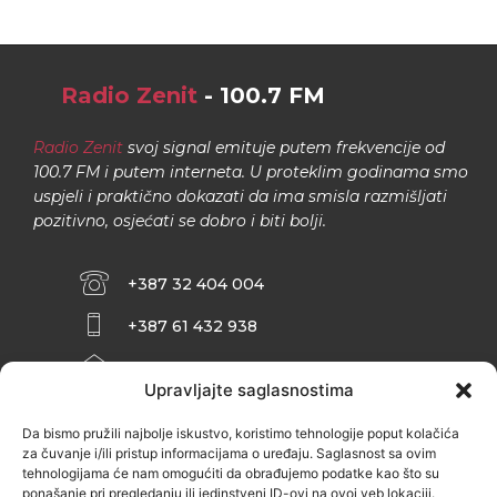
Radio Zenit
- 100.7 FM
Radio Zenit
svoj signal emituje putem frekvencije od
100.7 FM i putem interneta. U proteklim godinama smo
uspjeli i praktično dokazati da ima smisla razmišljati
pozitivno, osjećati se dobro i biti bolji.
+387 32 404 004
+387 61 432 938
INFO@ZENIT.BA
Upravljajte saglasnostima
HUSEINA KULENOVIĆA BR. 2 (RK
ZENIČANKA, 3. SPRAT), 72000 ZENICA
Da bismo pružili najbolje iskustvo, koristimo tehnologije poput kolačića
za čuvanje i/ili pristup informacijama o uređaju. Saglasnost sa ovim
tehnologijama će nam omogućiti da obrađujemo podatke kao što su
ponašanje pri pregledanju ili jedinstveni ID-ovi na ovoj veb lokaciji.