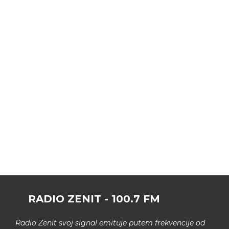
RADIO ZENIT - 100.7 FM
Radio Zenit svoj signal emituje putem frekvencije od