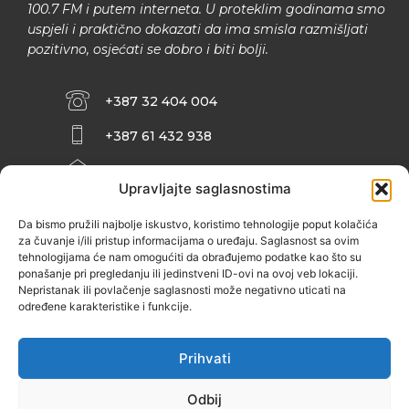
100.7 FM i putem interneta. U proteklim godinama smo
uspjeli i praktično dokazati da ima smisla razmišljati
pozitivno, osjećati se dobro i biti bolji.
+387 32 404 004
+387 61 432 938
INFO@ZENIT.BA
Upravljajte saglasnostima
HUSEINA KULENOVIĆA BR. 2 (RK
ZENIČANKA, 3. SPRAT), 72000 ZENICA
Da bismo pružili najbolje iskustvo, koristimo tehnologije poput kolačića
za čuvanje i/ili pristup informacijama o uređaju. Saglasnost sa ovim
tehnologijama će nam omogućiti da obrađujemo podatke kao što su
ponašanje pri pregledanju ili jedinstveni ID-ovi na ovoj veb lokaciji.
Nepristanak ili povlačenje saglasnosti može negativno uticati na
određene karakteristike i funkcije.
Prihvati
Odbij