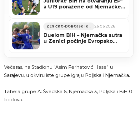
Juniorke BiH na otvaranju EP-
a U19 poražene od Njemačke
sa 0:5 u Zenici
26.06.2026
ZENIČKO-DOBOJSKI KANTON
Duelom BiH – Njemačka sutra
u Zenici počinje Evropsko
juniorsko prvenstvo za
nogometašice
Večeras, na Stadionu “Asim Ferhatović Hase” u
Sarajevu, u okviru iste grupe igraju Poljska i Njemačka.
Tabela grupe A: Švedska 6, Njemačka 3, Poljska i BiH 0
bodova.