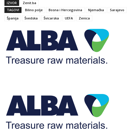
IZVOR
Zenit.ba
TAGOVI
Bilino polje
Bosna i Hercegovina
Njemačka
Sarajevo
Španija
Švedska
Švicarska
UEFA
Zenica