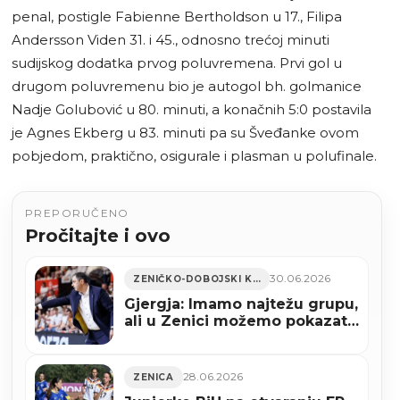
penal, postigle Fabienne Bertholdson u 17., Filipa
Andersson Viden 31. i 45., odnosno trećoj minuti
sudijskog dodatka prvog poluvremena. Prvi gol u
drugom poluvremenu bio je autogol bh. golmanice
Nadje Golubović u 80. minuti, a konačnih 5:0 postavila
je Agnes Ekberg u 83. minuti pa su Šveđanke ovom
pobjedom, praktično, osigurale i plasman u polufinale.
PREPORUČENO
Pročitajte i ovo
30.06.2026
ZENIČKO-DOBOJSKI KANTON
Gjergja: Imamo najtežu grupu,
ali u Zenici možemo pokazati
borbenost i naš kvalitet i
protiv Turske
28.06.2026
ZENICA