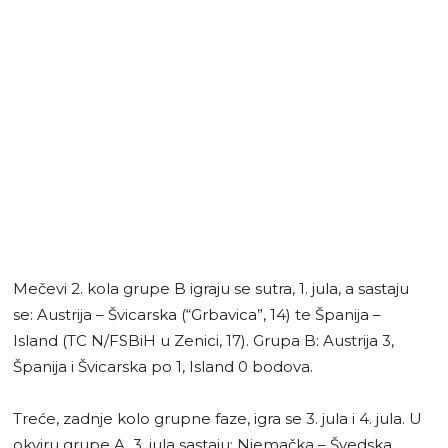
Mečevi 2. kola grupe B igraju se sutra, 1. jula, a sastaju
se: Austrija – Švicarska (“Grbavica”, 14) te Španija –
Island (TC N/FSBiH u Zenici, 17). Grupa B: Austrija 3,
Španija i Švicarska po 1, Island 0 bodova.
Treće, zadnje kolo grupne faze, igra se 3. jula i 4. jula. U
okviru grupe A, 3. jula sastaju: Njemačka – Švedska