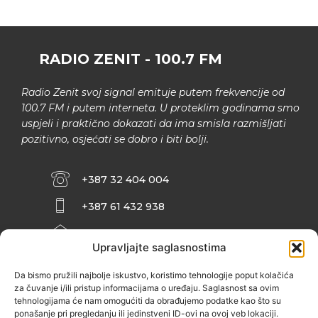
RADIO ZENIT - 100.7 FM
Radio Zenit svoj signal emituje putem frekvencije od
100.7 FM i putem interneta. U proteklim godinama smo
uspjeli i praktično dokazati da ima smisla razmišljati
pozitivno, osjećati se dobro i biti bolji.
+387 32 404 004
+387 61 432 938
INFO@ZENIT.BA
Upravljajte saglasnostima
HUSEINA KULENOVIĆA BR. 2 (RK
ZENIČANKA, 3. SPRAT), 72000 ZENICA
Da bismo pružili najbolje iskustvo, koristimo tehnologije poput kolačića
za čuvanje i/ili pristup informacijama o uređaju. Saglasnost sa ovim
tehnologijama će nam omogućiti da obrađujemo podatke kao što su
ponašanje pri pregledanju ili jedinstveni ID-ovi na ovoj veb lokaciji.