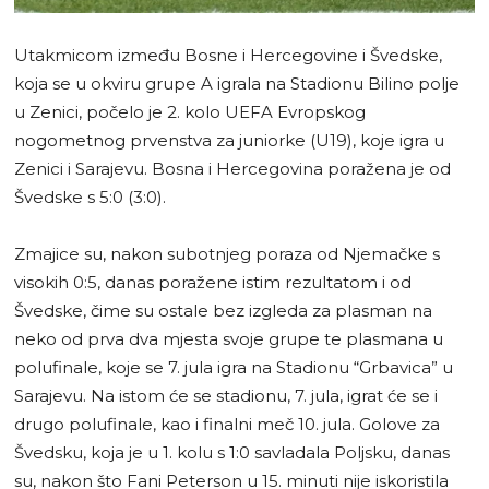
Utakmicom između Bosne i Hercegovine i Švedske,
koja se u okviru grupe A igrala na Stadionu Bilino polje
u Zenici, počelo je 2. kolo UEFA Evropskog
nogometnog prvenstva za juniorke (U19), koje igra u
Zenici i Sarajevu. Bosna i Hercegovina poražena je od
Švedske s 5:0 (3:0).
Zmajice su, nakon subotnjeg poraza od Njemačke s
visokih 0:5, danas poražene istim rezultatom i od
Švedske, čime su ostale bez izgleda za plasman na
neko od prva dva mjesta svoje grupe te plasmana u
polufinale, koje se 7. jula igra na Stadionu “Grbavica” u
Sarajevu. Na istom će se stadionu, 7. jula, igrat će se i
drugo polufinale, kao i finalni meč 10. jula. Golove za
Švedsku, koja je u 1. kolu s 1:0 savladala Poljsku, danas
su, nakon što Fani Peterson u 15. minuti nije iskoristila