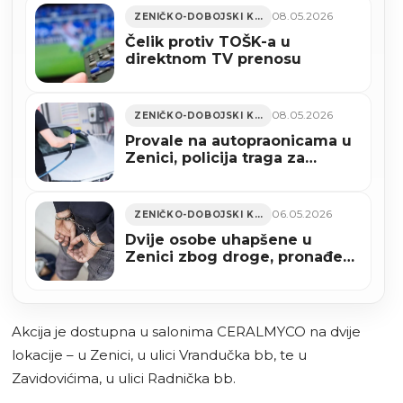
08.05.2026
ZENIČKO-DOBOJSKI KANTON
Čelik protiv TOŠK-a u
direktnom TV prenosu
08.05.2026
ZENIČKO-DOBOJSKI KANTON
Provale na autopraonicama u
Zenici, policija traga za
počiniocima
06.05.2026
ZENIČKO-DOBOJSKI KANTON
Dvije osobe uhapšene u
Zenici zbog droge, pronađena
vaga i više od 78 grama
sumnjive materije
Akcija je dostupna u salonima CERALMYCO na dvije
lokacije – u Zenici, u ulici Vrandučka bb, te u
Zavidovićima, u ulici Radnička bb.