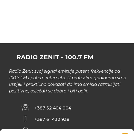
RADIO ZENIT - 100.7 FM
Radio Zenit svoj signal emituje putem frekvencije od
100.7 FM i putem interneta. U proteklim godinama smo
uspjeli i praktično dokazati da ima smisla razmišljati
pozitivno, osjećati se dobro i biti bolji.
+387 32 404 004
+387 61 432 938
INFO@ZENIT.BA