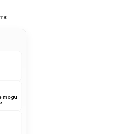
ma:
Ne mogu
e