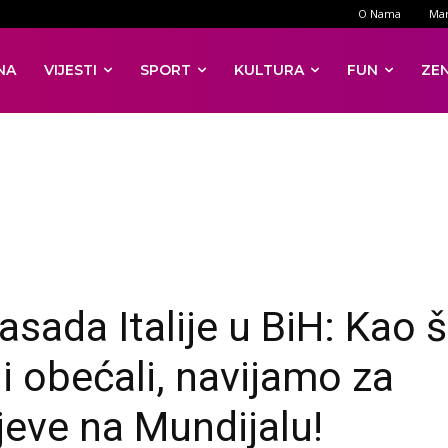
O Nama
Mar
NA
VIJESTI
SPORT
KULTURA
FUN
ZE
sada Italije u BiH: Kao 
i obećali, navijamo za
eve na Mundijalu!