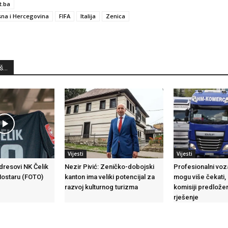
t.ba
na i Hercegovina
FIFA
Italija
Zenica
...
Vijesti
Vijesti
 dresovi NK Čelik
Nezir Pivić: Zeničko-dobojski
Profesionalni voza
Mostaru (FOTO)
kanton ima veliki potencijal za
mogu više čekati,
razvoj kulturnog turizma
komisiji predlož
rješenje