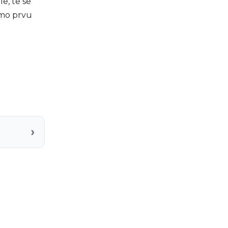
e, te se
amo prvu
›