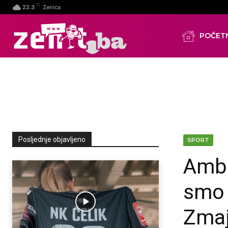
C
22.3
Zenica
POČET
Posljednje objavljeno
SPORT
Amba
smo 
Zmaj