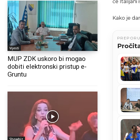
će Italijan
Kako je da
PREPOR
Pročita
Vijesti
MUP ZDK uskoro bi mogao
dobiti elektronski pristup e-
Gruntu
Showbiz