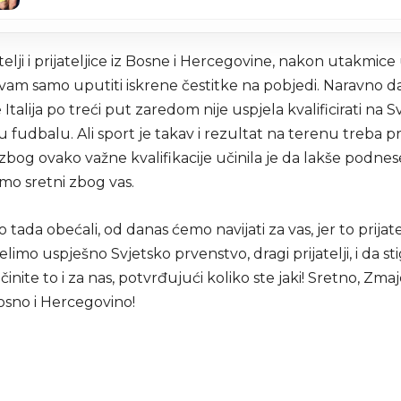
atelji i prijateljice iz Bosne i Hercegovine, nakon utakmice
vam samo uputiti iskrene čestitke na pobjedi. Naravno da
e Italija po treći put zaredom nije uspjela kvalificirati na 
 fudbalu. Ali sport je takav i rezultat na terenu treba pri
 zbog ovako važne kvalifikacije učinila je da lakše podn
 smo sretni zbog vas.
 tada obećali, od danas ćemo navijati za vas, jer to prijatel
limo uspješno Svjetsko prvenstvo, dragi prijatelji, i da st
činite to i za nas, potvrđujući koliko ste jaki! Sretno, Zmaj
osno i Hercegovino!