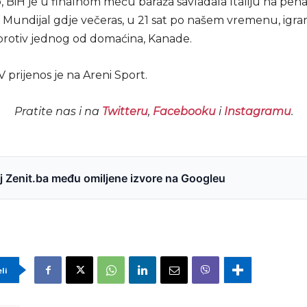
 BiH je u finalnom meču baraža savladala Italiju na penal
na Mundijal gdje večeras, u 21 sat po našem vremenu, igr
rotiv jednog od domaćina, Kanade.
 prijenos je na Areni Sport.
Pratite nas i na
Twitteru
,
Facebooku
i
Instagramu
.
 Zenit.ba među omiljene izvore na Googleu
eli