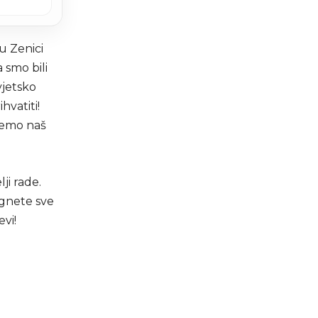
 u Zenici
 smo bili
Svjetsko
hvatiti!
esemo naš
ji rade.
ignete sve
evi!