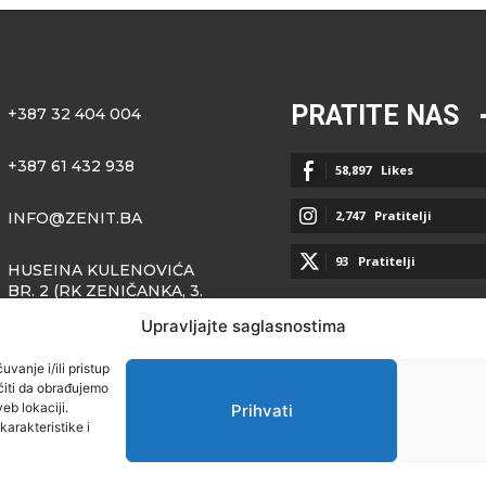
PRATITE NAS
+387 32 404 004
+387 61 432 938
58,897
Likes
2,747
Pratitelji
INFO@ZENIT.BA
93
Pratitelji
HUSEINA KULENOVIĆA
BR. 2 (RK ZENIČANKA, 3.
SPRAT), 72000 ZENICA
Upravljajte saglasnostima
vanje i/ili pristup
iti da obrađujemo
eb lokaciji.
Prihvati
arakteristike i