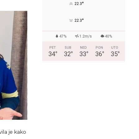
°
22.3
°
22.3
47%
1.2m/s
40%
PET
SUB
NED
PON
UTO
34
°
32
°
33
°
36
°
35
°
vila je kako