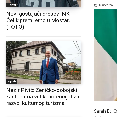
12.06.2026. |
Portal
Novi gostujući dresovi NK
Čelik premijerno u Mostaru
(FOTO)
Vijesti
Nezir Pivić: Zeničko-dobojski
kanton ima veliki potencijal za
razvoj kulturnog turizma
Sarah Eti C