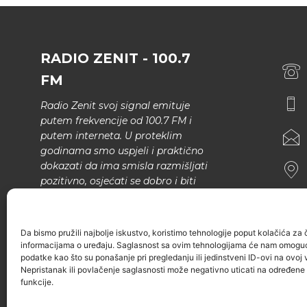
RADIO ZENIT - 100.7
FM
Radio Zenit svoj signal emituje
putem frekvencije od 100.7 FM i
putem interneta. U proteklim
godinama smo uspjeli i praktično
dokazati da ima smisla razmišljati
pozitivno, osjećati se dobro i biti
bolji.
U našem programu nema šunda,
Da bismo pružili najbolje iskustvo, koristimo tehnologije poput kolačića za ču
narodne muzike..
informacijama o uređaju. Saglasnost sa ovim tehnologijama će nam omoguć
podatke kao što su ponašanje pri pregledanju ili jedinstveni ID-ovi na ovoj v
Nepristanak ili povlačenje saglasnosti može negativno uticati na određene k
funkcije.