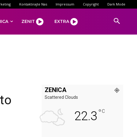
keting
Kontaktirajte Nas
Impressum
Copyright
Dark Mode
NICA
ZENIT
EXTRA
ZENICA
što
Scattered Clouds
°
C
22.3