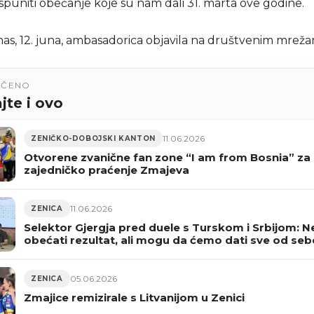
i ispuniti obećanje koje su nam dali 31. marta ove godine.
nas, 12. juna, ambasadorica objavila na društvenim mreža
UČENO
jte i ovo
11.06.2026
ZENIČKO-DOBOJSKI KANTON
Otvorene zvanične fan zone “I am from Bosnia” za
zajedničko praćenje Zmajeva
11.06.2026
ZENICA
Selektor Gjergja pred duele s Turskom i Srbijom: 
obećati rezultat, ali mogu da ćemo dati sve od seb
05.06.2026
ZENICA
Zmajice remizirale s Litvanijom u Zenici