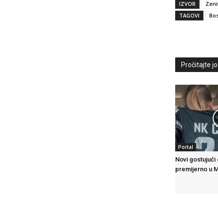
IZVOR
Zeni
TAGOVI
Bos
Pročitajte još
Portal
Novi gostujući
premijerno u 