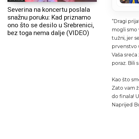
Severina na koncertu poslala
snažnu poruku: Kad priznamo
“Dragi prij
ono što se desilo u Srebrenici,
mogli smo 
bez toga nema dalje (VIDEO)
tužni, jer s
prvenstvo u
Vaša sreća
poraz. Bili
Kao što smo
Zato vam že
do finala! U
Naprijed B