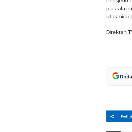
Podsjetimo,
plasirala 
utakmicu p
Direktan TV
Dodaj
Podlij