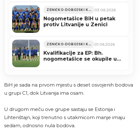
03.06.2026
ZENIČKO-DOBOJSKI KANTON
Nogometašice BiH u petak
protiv Litvanije u Zenici
01.06.2026
ZENIČKO-DOBOJSKI KANTON
Kvalifikacije za EP: Bh.
nogometašice se okupile u
Zenici
BiH je sada na prvom mjestu s deset osvojenih bodova
u grupi C1, dok Litvanija ima osam.
U drugom meču ove grupe sastaju se Estonija i
Lihtenštajn, koji trenutno s utakmicom manje imaju
sedam, odnosno nula bodova.