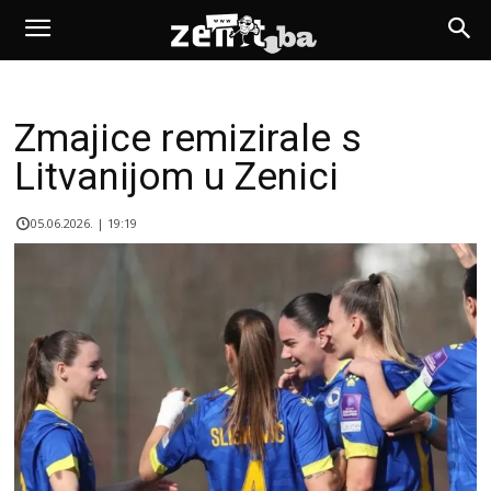
Zmajice remizirale s
Litvanijom u Zenici
05.06.2026. | 19:19