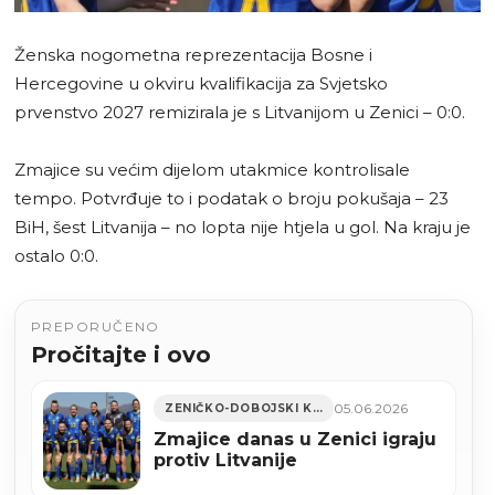
Ženska nogometna reprezentacija Bosne i
Hercegovine u okviru kvalifikacija za Svjetsko
prvenstvo 2027 remizirala je s Litvanijom u Zenici – 0:0.
Zmajice su većim dijelom utakmice kontrolisale
tempo. Potvrđuje to i podatak o broju pokušaja – 23
BiH, šest Litvanija – no lopta nije htjela u gol. Na kraju je
ostalo 0:0.
PREPORUČENO
Pročitajte i ovo
05.06.2026
ZENIČKO-DOBOJSKI KANTON
Zmajice danas u Zenici igraju
protiv Litvanije