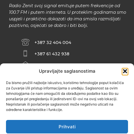
Radio Zenit svoj signal emituje putem frekvencije od
100.7 FM i putem interneta. U proteklim godinama smo
uspjeli i praktično dokazati da ima smisla razmišljati
pozitivno, osjećati se dobro i biti bolji.
+387 32 404 004
+387 61 432 938
INFO@ZENIT.BA
Upravljajte saglasnostima
HUSEINA KULENOVIĆA BR. 2 (RK
ZENIČANKA, 3. SPRAT), 72000 ZENICA
Da bismo pružili najbolje iskustvo, koristimo tehnologije poput kolačića
za čuvanje i/ili pristup informacijama o uređaju. Saglasnost sa ovim
tehnologijama će nam omogućiti da obrađujemo podatke kao što su
ponašanje pri pregledanju ili jedinstveni ID-ovi na ovoj veb lokaciji.
Nepristanak ili povlačenje saglasnosti može negativno uticati na
određene karakteristike i funkcije.
Prihvati