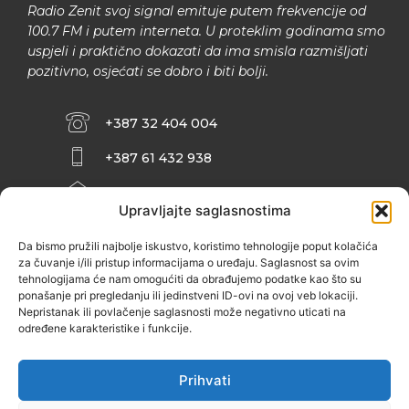
Radio Zenit svoj signal emituje putem frekvencije od
100.7 FM i putem interneta. U proteklim godinama smo
uspjeli i praktično dokazati da ima smisla razmišljati
pozitivno, osjećati se dobro i biti bolji.
+387 32 404 004
+387 61 432 938
INFO@ZENIT.BA
Upravljajte saglasnostima
HUSEINA KULENOVIĆA BR. 2 (RK
ZENIČANKA, 3. SPRAT), 72000 ZENICA
Da bismo pružili najbolje iskustvo, koristimo tehnologije poput kolačića
za čuvanje i/ili pristup informacijama o uređaju. Saglasnost sa ovim
tehnologijama će nam omogućiti da obrađujemo podatke kao što su
ponašanje pri pregledanju ili jedinstveni ID-ovi na ovoj veb lokaciji.
Nepristanak ili povlačenje saglasnosti može negativno uticati na
određene karakteristike i funkcije.
Prihvati