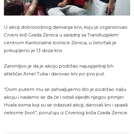
U akciji dobrovoljnog darivanja krvi, koju je organizovao
Crveni križ Grada Zenica u saradnji sa Transfuzijskim
centrom Kantonalne bolnice Zenica, u četvrtak je
prikupljeno je 13 doza krvi.
Zanimljivo je da je akciju podržao najuspješniji bh.
atletičar Amel Tuka i darovao krv po prvi put.
“Ovim putem mu se zahvaljujemo što je podržao našu
akciju i nadamo se da će i ostali slijediti njegov primjer.
Hvala svima koji su se odazvali akciji, darovali krv i spasili
nekome život”, poručuju iz Crvenog križa Grada Zenice.