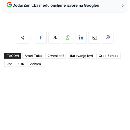
›
Dodaj Zenit.ba među omiljene izvore na Googleu
TAGOVI
Amel Tuka
Crveni križ
darovanje krvi
Grad Zenica
krv
ZDK
Zenica