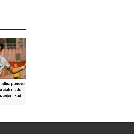
 godina ponovo
Povratak među
tovanjem kod