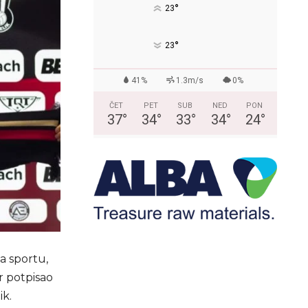
°
23
°
23
41%
1.3m/s
0%
ČET
PET
SUB
NED
PON
37
°
34
°
33
°
34
°
24
°
a sportu,
r potpisao
ik.