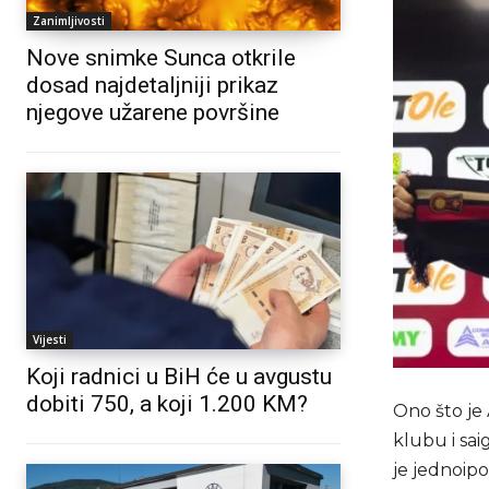
Zanimljivosti
Nove snimke Sunca otkrile
dosad najdetaljniji prikaz
njegove užarene površine
Vijesti
Koji radnici u BiH će u avgustu
dobiti 750, a koji 1.200 KM?
Ono što je
klubu i sai
je jednoip