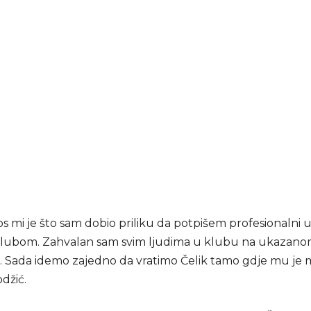
os mi je što sam dobio priliku da potpišem profesionalni 
klubom. Zahvalan sam svim ljudima u klubu na ukazan
. Sada idemo zajedno da vratimo Čelik tamo gdje mu je m
odžić.