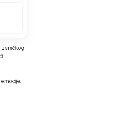
a zeničkog
ći
 emocije.