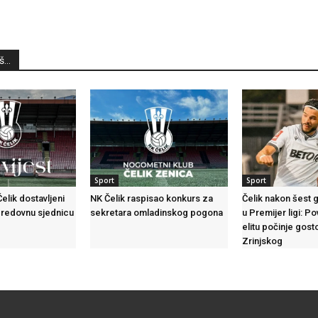
...
Sport
Sport
elik dostavljeni
NK Čelik raspisao konkurs za
Čelik nakon šest
. redovnu sjednicu
sekretara omladinskog pogona
u Premijer ligi: 
elitu počinje gos
Zrinjskog