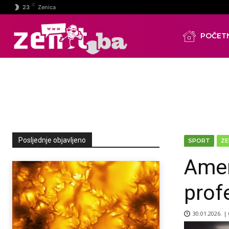
C
23
Zenica
POČET
Posljednje objavljeno
SPORT
ZE
Amer
prof
30.01.2026. |