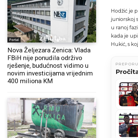
Hodžić je 
juniorskoj 
u ranoj faz
kada je upi
Portal
Hukić, s ko
Nova Željezara Zenica: Vlada
FBiH nije ponudila održivo
PREPOR
rješenje, budućnost vidimo u
Pročita
novim investicijama vrijednim
400 miliona KM