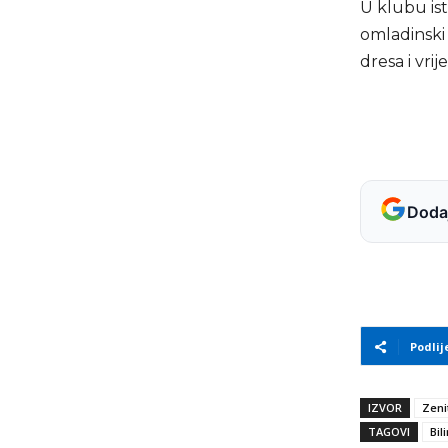
U klubu ist
omladinski
dresa i vri
Dodaj
Podlij
IZVOR
Zeni
TAGOVI
Bil