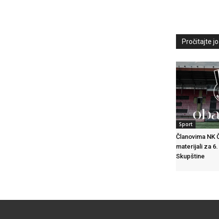
Pročitajte još
Sport
Članovima NK Č
materijali za 6
Skupštine