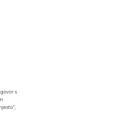
ugovor s
om
jesto”,