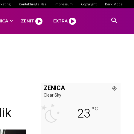
keting
Kontaktirajte Nas
Impressum
Copyright
Dark Mode
NICA
ZENIT
EXTRA
ZENICA
Clear Sky
°
lik
C
23