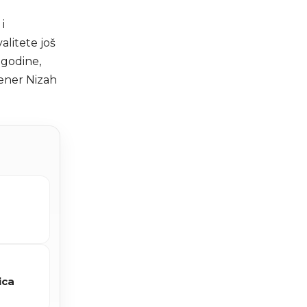
i
alitete još
 godine,
rener Nizah
ica