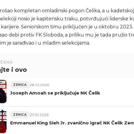
prošao kompletan omladinski pogon Čelika, a u kadetskoj 
selekciji nosio je kapitensku traku, potvrđujući liderske kv
i karijere. Seniorskom timu priključen je u oktobru 2023.
sao debi protiv FK Sloboda, a priliku mu je tada pružio t
jim je sarađivao i u mlađim selekcijama.
UČENO
jte i ovo
28.01.2026
ZENICA
Joseph Amoah se priključuje NK Čelik
27.01.2026
ZENICA
Emmanuel King Sieh Jr. zvanično igrač NK Čelik Zen