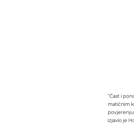
“Čast i pon
matičnim 
povjerenju
izjavio je H