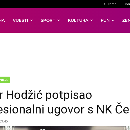
O Nama
Mar
NA
VIJESTI
SPORT
KULTURA
FUN
ZE
NICA
 Hodžić potpisao
esionalni ugovor s NK Če
 09:45