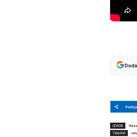
Dodaj
Podlij
IZVOR
Neza
TAGOVI
ne