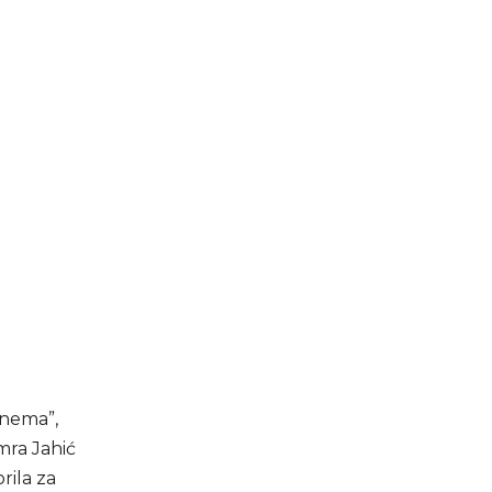
 nema”,
mra Jahić
rila za