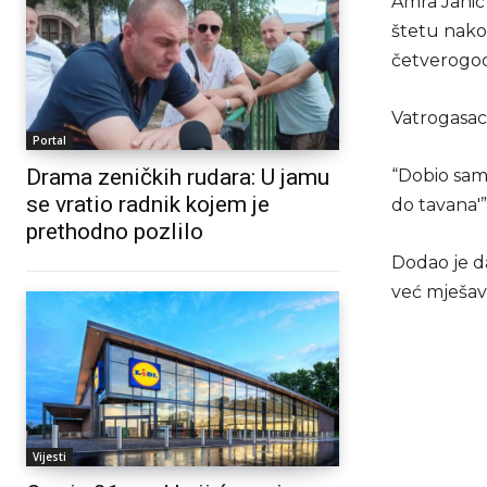
Amra Jahić 
štetu nako
četverogodi
Vatrogasac 
Portal
Drama zeničkih rudara: U jamu
“Dobio sam 
se vratio radnik kojem je
do tavana'”
prethodno pozlilo
Dodao je da
već mješavi
Vijesti