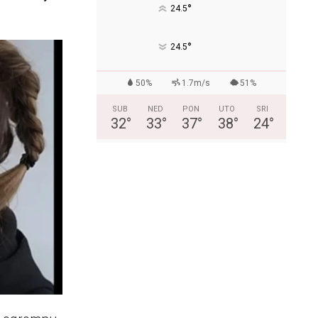
°
24.5
°
24.5
50%
1.7m/s
51%
SUB
NED
PON
UTO
SRI
32
°
33
°
37
°
38
°
24
°