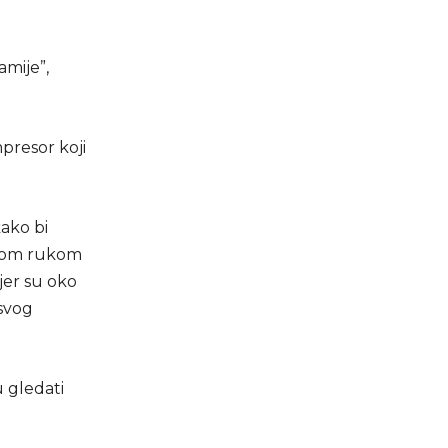
amije”,
mpresor koji
ako bi
dnom rukom
jer su oko
 svog
 gledati