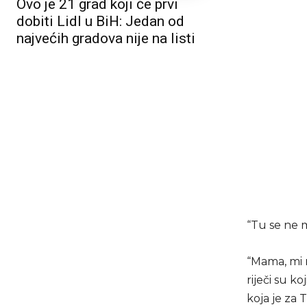
Ovo je 21 grad koji će prvi
dobiti Lidl u BiH: Jedan od
najvećih gradova nije na listi
“Tu se ne m
“Mama, mi 
riječi su k
koja je za 