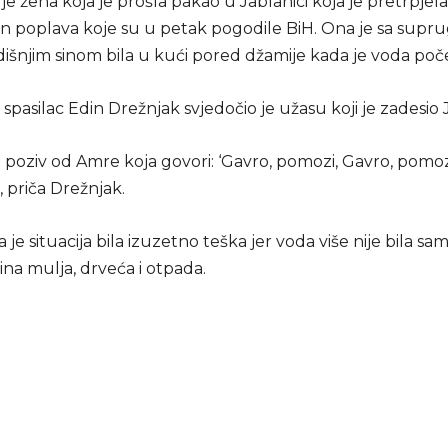
je žena koja je prošla pakao u Jablanici koja je pretrpj
n poplava koje su u petak pogodile BiH. Ona je sa supr
šnjim sinom bila u kući pored džamije kada je voda počel
spasilac Edin Drežnjak svjedočio je užasu koji je zadesio 
poziv od Amre koja govori: ‘Gavro, pomozi, Gavro, pomozi
, priča Drežnjak.
 je situacija bila izuzetno teška jer voda više nije bila sa
na mulja, drveća i otpada.