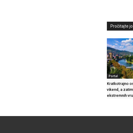
Pročitajte još
Portal
Kratkotrajno o
vikend, a zati
ekstremnih vru