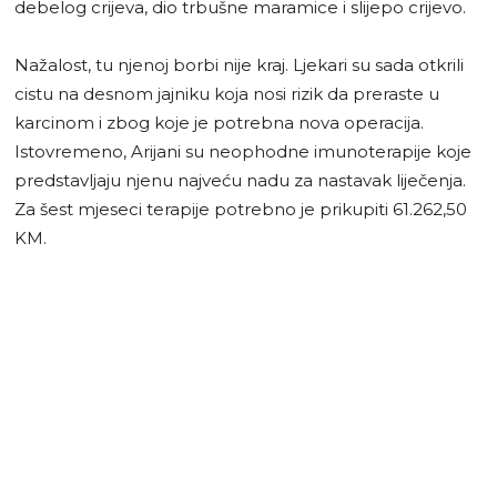
debelog crijeva, dio trbušne maramice i slijepo crijevo.
Nažalost, tu njenoj borbi nije kraj. Ljekari su sada otkrili
cistu na desnom jajniku koja nosi rizik da preraste u
karcinom i zbog koje je potrebna nova operacija.
Istovremeno, Arijani su neophodne imunoterapije koje
predstavljaju njenu najveću nadu za nastavak liječenja.
Za šest mjeseci terapije potrebno je prikupiti 61.262,50
KM.