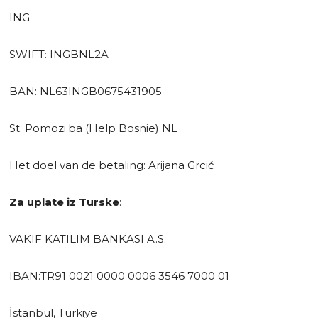
ING
SWIFT: INGBNL2A
BAN: NL63INGB0675431905
St. Pomozi.ba (Help Bosnie) NL
Het doel van de betaling: Arijana Grcić
Za uplate iz Turske
:
VAKIF KATILIM BANKASI A.S.
IBAN:TR91 0021 0000 0006 3546 7000 01
İstanbul, Türkiye