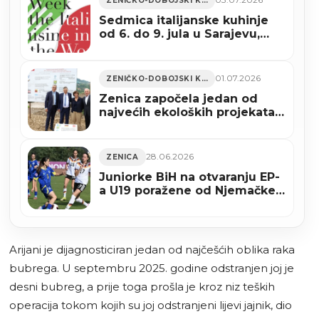
ZENIČKO-DOBOJSKI KANTON
Sedmica italijanske kuhinje
od 6. do 9. jula u Sarajevu,
Zenici i Trebinju
01.07.2026
ZENIČKO-DOBOJSKI KANTON
Zenica započela jedan od
najvećih ekoloških projekata u
svojoj historiji (FOTO)
28.06.2026
ZENICA
Juniorke BiH na otvaranju EP-
a U19 poražene od Njemačke
sa 0:5 u Zenici
Arijani je dijagnosticiran jedan od najčešćih oblika raka
bubrega. U septembru 2025. godine odstranjen joj je
desni bubreg, a prije toga prošla je kroz niz teških
operacija tokom kojih su joj odstranjeni lijevi jajnik, dio