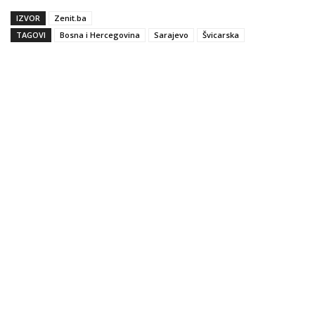
IZVOR
Zenit.ba
TAGOVI
Bosna i Hercegovina
Sarajevo
Švicarska