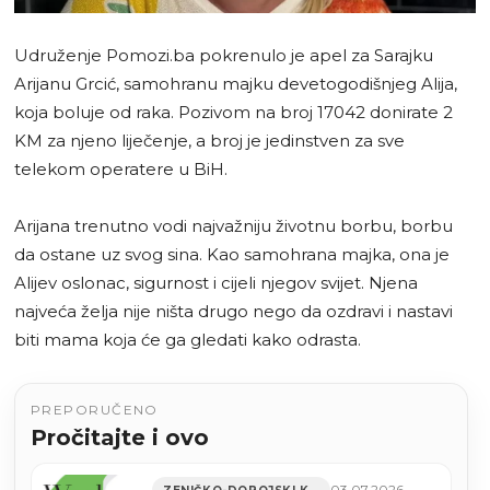
Udruženje Pomozi.ba pokrenulo je apel za Sarajku
Arijanu Grcić, samohranu majku devetogodišnjeg Alija,
koja boluje od raka. Pozivom na broj 17042 donirate 2
KM za njeno liječenje, a broj je jedinstven za sve
telekom operatere u BiH.
Arijana trenutno vodi najvažniju životnu borbu, borbu
da ostane uz svog sina. Kao samohrana majka, ona je
Alijev oslonac, sigurnost i cijeli njegov svijet. Njena
najveća želja nije ništa drugo nego da ozdravi i nastavi
biti mama koja će ga gledati kako odrasta.
PREPORUČENO
Pročitajte i ovo
03.07.2026