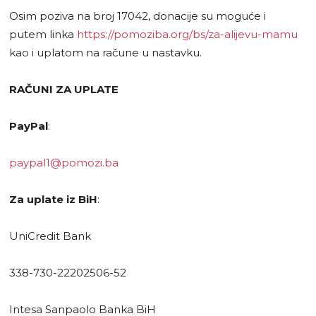
Osim poziva na broj 17042, donacije su moguće i
putem linka
https://pomoziba.org/bs/za-alijevu-mamu
kao i uplatom na račune u nastavku.
RAČUNI ZA UPLATE
PayPal
:
paypal1@pomozi.ba
Za uplate iz BiH
:
UniCredit Bank
338-730-22202506-52
Intesa Sanpaolo Banka BiH