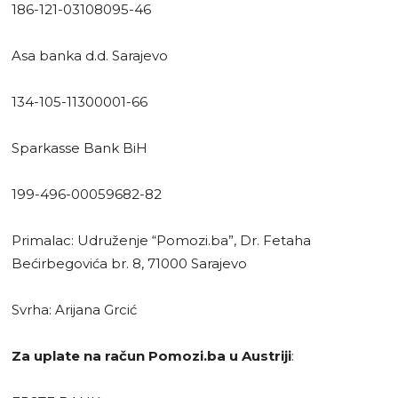
186-121-03108095-46
Asa banka d.d. Sarajevo
134-105-11300001-66
Sparkasse Bank BiH
199-496-00059682-82
Primalac: Udruženje “Pomozi.ba”, Dr. Fetaha
Bećirbegovića br. 8, 71000 Sarajevo
Svrha: Arijana Grcić
Za uplate na račun Pomozi.ba u Austriji
: