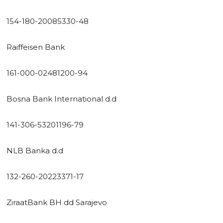
154-180-20085330-48
Raiffeisen Bank
161-000-02481200-94
Bosna Bank International d.d
141-306-53201196-79
NLB Banka d.d
132-260-20223371-17
ZiraatBank BH dd Sarajevo