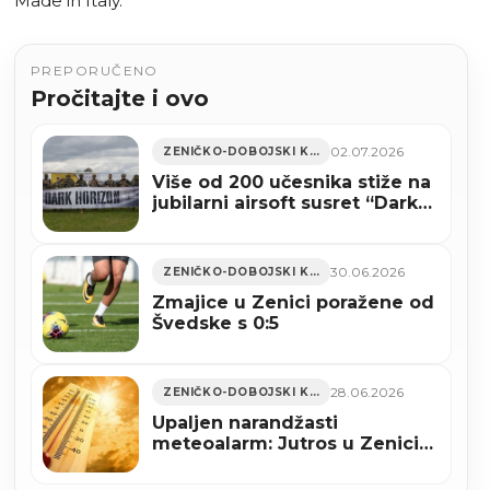
Made in Italy.
PREPORUČENO
Pročitajte i ovo
02.07.2026
ZENIČKO-DOBOJSKI KANTON
Više od 200 učesnika stiže na
jubilarni airsoft susret “Dark
Horizon 2026” u Zenici
(VIDEO)
30.06.2026
ZENIČKO-DOBOJSKI KANTON
Zmajice u Zenici poražene od
Švedske s 0:5
28.06.2026
ZENIČKO-DOBOJSKI KANTON
Upaljen narandžasti
meteoalarm: Jutros u Zenici
izmjerena 22 stepena