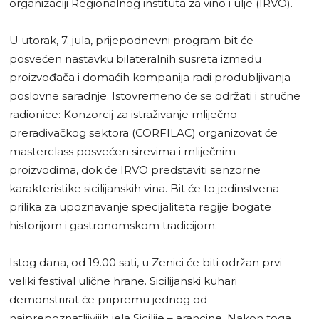
organizaciji Regionalnog instituta za vino i ulje (IRVO).
U utorak, 7. jula, prijepodnevni program bit će
posvećen nastavku bilateralnih susreta između
proizvođača i domaćih kompanija radi produbljivanja
poslovne saradnje. Istovremeno će se održati i stručne
radionice: Konzorcij za istraživanje mliječno-
prerađivačkog sektora (CORFILAC) organizovat će
masterclass posvećen sirevima i mliječnim
proizvodima, dok će IRVO predstaviti senzorne
karakteristike sicilijanskih vina. Bit će to jedinstvena
prilika za upoznavanje specijaliteta regije bogate
historijom i gastronomskom tradicijom.
Istog dana, od 19.00 sati, u Zenici će biti održan prvi
veliki festival ulične hrane. Sicilijanski kuhari
demonstrirat će pripremu jednog od
najprepoznatljivijih jela Sicilije – arancine. Nakon toga,