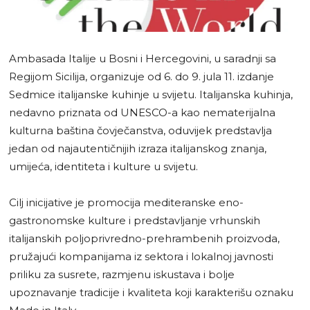
Ambasada Italije u Bosni i Hercegovini, u saradnji sa
Regijom Sicilija, organizuje od 6. do 9. jula 11. izdanje
Sedmice italijanske kuhinje u svijetu. Italijanska kuhinja,
nedavno priznata od UNESCO-a kao nematerijalna
kulturna baština čovječanstva, oduvijek predstavlja
jedan od najautentičnijih izraza italijanskog znanja,
umijeća, identiteta i kulture u svijetu.
Cilj inicijative je promocija mediteranske eno-
gastronomske kulture i predstavljanje vrhunskih
italijanskih poljoprivredno-prehrambenih proizvoda,
pružajući kompanijama iz sektora i lokalnoj javnosti
priliku za susrete, razmjenu iskustava i bolje
upoznavanje tradicije i kvaliteta koji karakterišu oznaku