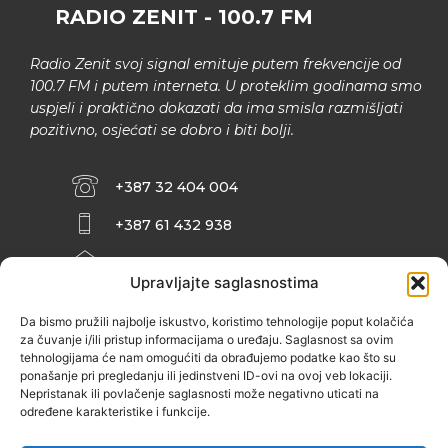
RADIO ZENIT - 100.7 FM
Radio Zenit svoj signal emituje putem frekvencije od
100.7 FM i putem interneta. U proteklim godinama smo
uspjeli i praktično dokazati da ima smisla razmišljati
pozitivno, osjećati se dobro i biti bolji.
+387 32 404 004
+387 61 432 938
INFO@ZENIT.BA
Upravljajte saglasnostima
HUSEINA KULENOVIĆA BR. 2 (RK
ZENIČANKA, 3. SPRAT), 72000 ZENICA
Da bismo pružili najbolje iskustvo, koristimo tehnologije poput kolačića
za čuvanje i/ili pristup informacijama o uređaju. Saglasnost sa ovim
tehnologijama će nam omogućiti da obrađujemo podatke kao što su
ponašanje pri pregledanju ili jedinstveni ID-ovi na ovoj veb lokaciji.
Nepristanak ili povlačenje saglasnosti može negativno uticati na
određene karakteristike i funkcije.