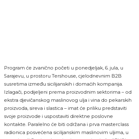
Program će zvanično početi u ponedjeljak, 6. jula, u
Sarajevu, u prostoru Tershouse, cjelodnevnim B2B
susretima između sicilijanskih i domaćih kompanija.
Izlagači, podijeljeni prema proizvodnim sektorima – od
ekstra djevičanskog maslinovog ulja i vina do pekarskih
proizvoda, sireva i slastica – imat će priliku predstaviti
svoje proizvode i uspostaviti direktne poslovne
kontakte. Paralelno će biti održana i prva masterclass
radionica posvećena sicilijanskim maslinovim uljima, u