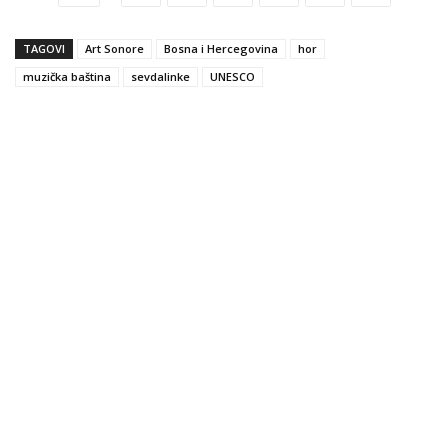
TAGOVI
Art Sonore
Bosna i Hercegovina
hor
muzička baština
sevdalinke
UNESCO