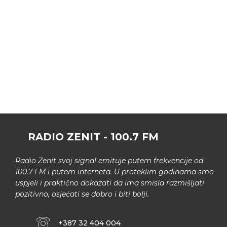
RADIO ZENIT - 100.7 FM
Radio Zenit svoj signal emituje putem frekvencije od
100.7 FM i putem interneta. U proteklim godinama smo
uspjeli i praktično dokazati da ima smisla razmišljati
pozitivno, osjećati se dobro i biti bolji.
+387 32 404 004