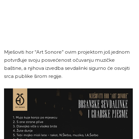
Mješoviti hor “Art Sonore” ovim projektom još jednom
potvrđuje svoju posvećenost očuvanju muzičke
baštine, a njihova izvedba sevdalinki sigurno će osvojiti
srca publike širom regije.