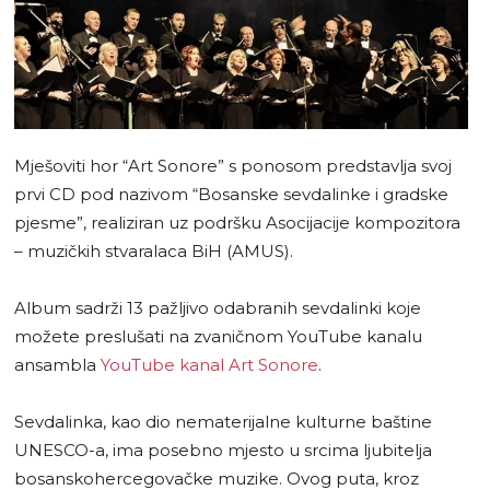
Mješoviti hor “Art Sonore” s ponosom predstavlja svoj
prvi CD pod nazivom “Bosanske sevdalinke i gradske
pjesme”, realiziran uz podršku Asocijacije kompozitora
– muzičkih stvaralaca BiH (AMUS).
Album sadrži 13 pažljivo odabranih sevdalinki koje
možete preslušati na zvaničnom YouTube kanalu
ansambla
YouTube kanal Art Sonore
.
Sevdalinka, kao dio nematerijalne kulturne baštine
UNESCO-a, ima posebno mjesto u srcima ljubitelja
bosanskohercegovačke muzike. Ovog puta, kroz