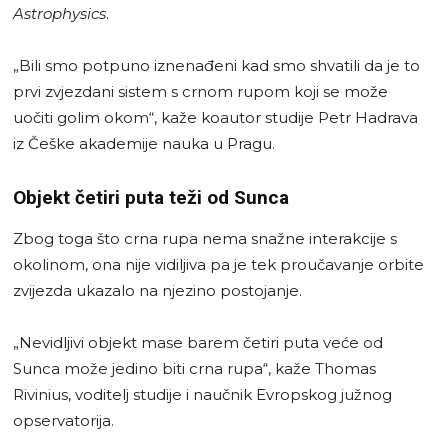
Astrophysics
.
„Bili smo potpuno iznenađeni kad smo shvatili da je to
prvi zvjezdani sistem s crnom rupom koji se može
uočiti golim okom“, kaže koautor studije Petr Hadrava
iz Češke akademije nauka u Pragu.
Objekt četiri puta teži od Sunca
Zbog toga što crna rupa nema snažne interakcije s
okolinom, ona nije vidiljiva pa je tek proučavanje orbite
zvijezda ukazalo na njezino postojanje.
„Nevidljivi objekt mase barem četiri puta veće od
Sunca može jedino biti crna rupa“, kaže Thomas
Rivinius, voditelj studije i naučnik Evropskog južnog
opservatorija.