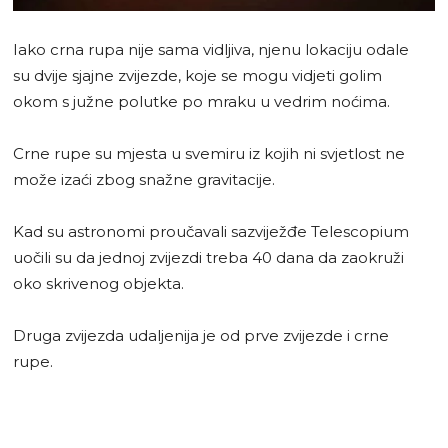
Iako crna rupa nije sama vidljiva, njenu lokaciju odale
su dvije sjajne zvijezde, koje se mogu vidjeti golim
okom s južne polutke po mraku u vedrim noćima.
Crne rupe su mjesta u svemiru iz kojih ni svjetlost ne
može izaći zbog snažne gravitacije.
Kad su astronomi proučavali sazviježđe Telescopium
uočili su da jednoj zvijezdi treba 40 dana da zaokruži
oko skrivenog objekta.
Druga zvijezda udaljenija je od prve zvijezde i crne
rupe.