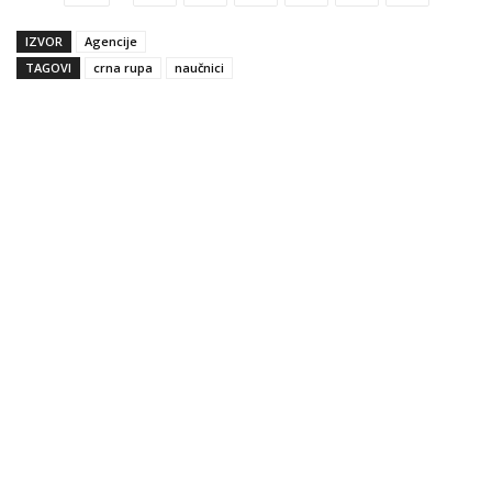
IZVOR
Agencije
TAGOVI
crna rupa
naučnici