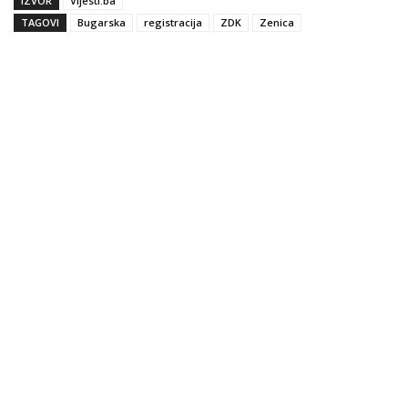
IZVOR
Vijesti.ba
TAGOVI
Bugarska
registracija
ZDK
Zenica