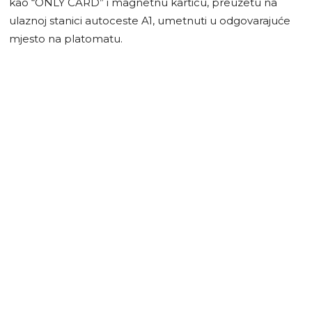
kao “ONLY CARD” i magnetnu karticu, preuzetu na
ulaznoj stanici autoceste A1, umetnuti u odgovarajuće
mjesto na platomatu.