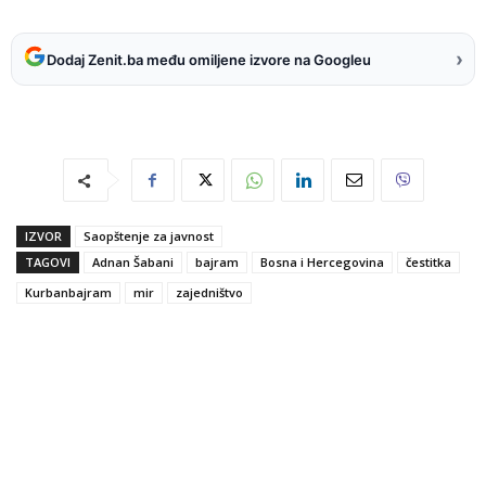
›
Dodaj Zenit.ba među omiljene izvore na Googleu
IZVOR
Saopštenje za javnost
TAGOVI
Adnan Šabani
bajram
Bosna i Hercegovina
čestitka
Kurbanbajram
mir
zajedništvo