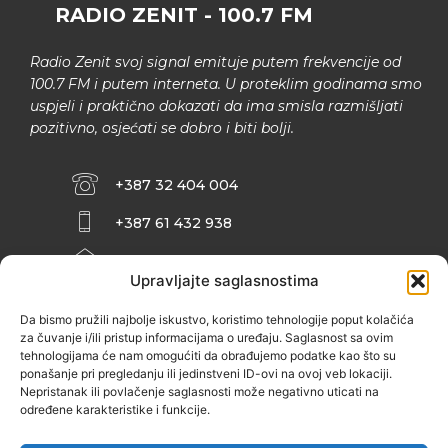
RADIO ZENIT - 100.7 FM
Radio Zenit svoj signal emituje putem frekvencije od
100.7 FM i putem interneta. U proteklim godinama smo
uspjeli i praktično dokazati da ima smisla razmišljati
pozitivno, osjećati se dobro i biti bolji.
+387 32 404 004
+387 61 432 938
INFO@ZENIT.BA
Upravljajte saglasnostima
HUSEINA KULENOVIĆA BR. 2 (RK
ZENIČANKA, 3. SPRAT), 72000 ZENICA
Da bismo pružili najbolje iskustvo, koristimo tehnologije poput kolačića
za čuvanje i/ili pristup informacijama o uređaju. Saglasnost sa ovim
tehnologijama će nam omogućiti da obrađujemo podatke kao što su
ponašanje pri pregledanju ili jedinstveni ID-ovi na ovoj veb lokaciji.
Nepristanak ili povlačenje saglasnosti može negativno uticati na
određene karakteristike i funkcije.