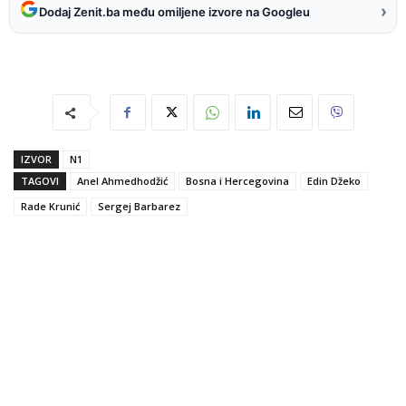
›
Dodaj Zenit.ba među omiljene izvore na Googleu
IZVOR
N1
TAGOVI
Anel Ahmedhodžić
Bosna i Hercegovina
Edin Džeko
Rade Krunić
Sergej Barbarez