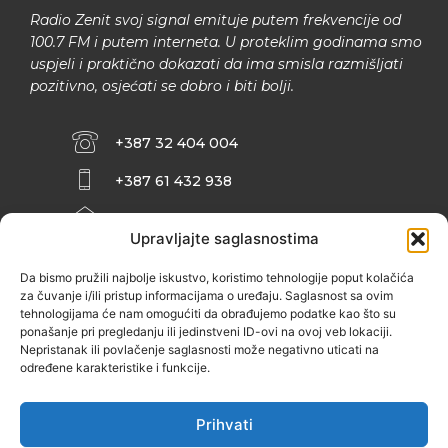
Radio Zenit svoj signal emituje putem frekvencije od
100.7 FM i putem interneta. U proteklim godinama smo
uspjeli i praktično dokazati da ima smisla razmišljati
pozitivno, osjećati se dobro i biti bolji.
+387 32 404 004
+387 61 432 938
INFO@ZENIT.BA
Upravljajte saglasnostima
HUSEINA KULENOVIĆA BR. 2 (RK
ZENIČANKA, 3. SPRAT), 72000 ZENICA
Da bismo pružili najbolje iskustvo, koristimo tehnologije poput kolačića
za čuvanje i/ili pristup informacijama o uređaju. Saglasnost sa ovim
tehnologijama će nam omogućiti da obrađujemo podatke kao što su
ponašanje pri pregledanju ili jedinstveni ID-ovi na ovoj veb lokaciji.
Nepristanak ili povlačenje saglasnosti može negativno uticati na
određene karakteristike i funkcije.
Prihvati