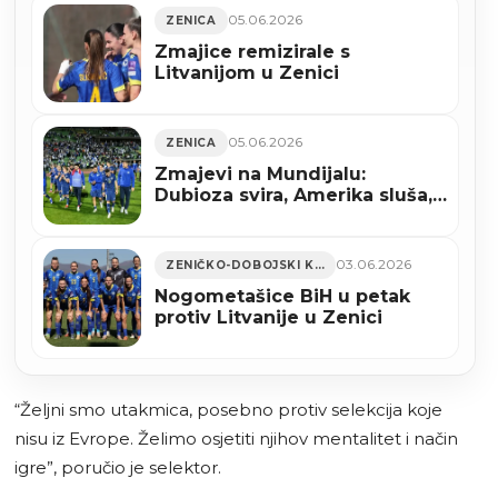
05.06.2026
ZENICA
Zmajice remizirale s
Litvanijom u Zenici
05.06.2026
ZENICA
Zmajevi na Mundijalu:
Dubioza svira, Amerika sluša,
Kanada strepi
03.06.2026
ZENIČKO-DOBOJSKI KANTON
Nogometašice BiH u petak
protiv Litvanije u Zenici
“Željni smo utakmica, posebno protiv selekcija koje
nisu iz Evrope. Želimo osjetiti njihov mentalitet i način
igre”, poručio je selektor.