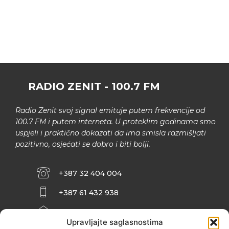
RADIO ZENIT - 100.7 FM
Radio Zenit svoj signal emituje putem frekvencije od
100.7 FM i putem interneta. U proteklim godinama smo
uspjeli i praktično dokazati da ima smisla razmišljati
pozitivno, osjećati se dobro i biti bolji.
+387 32 404 004
+387 61 432 938
INFO@ZENIT.BA
Upravljajte saglasnostima