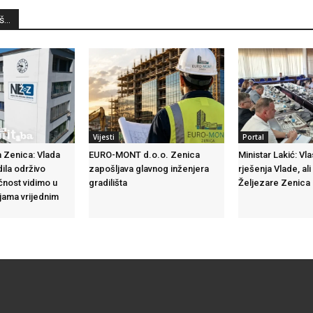
...
Vijesti
Portal
 Zenica: Vlada
EURO-MONT d.o.o. Zenica
Ministar Lakić: Vl
dila održivo
zapošljava glavnog inženjera
rješenja Vlade, ali
ćnost vidimo u
gradilišta
Željezare Zenica n
ijama vrijednim