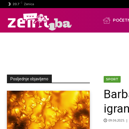
C
20.7
Zenica
POČET
Posljednje objavljeno
SPORT
Barb
igra
09.06.2025. |