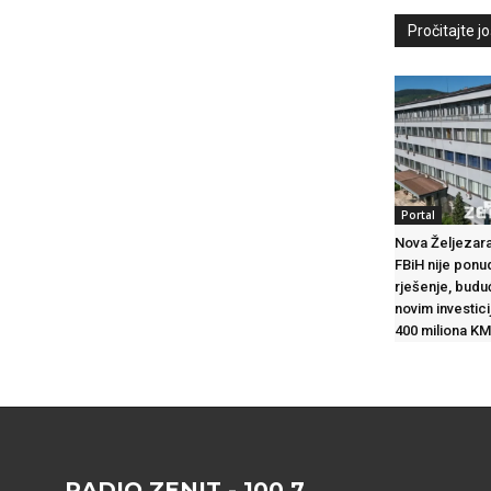
Pročitajte još
Portal
Nova Željezara
FBiH nije ponu
rješenje, budu
novim investic
400 miliona KM
RADIO ZENIT - 100.7