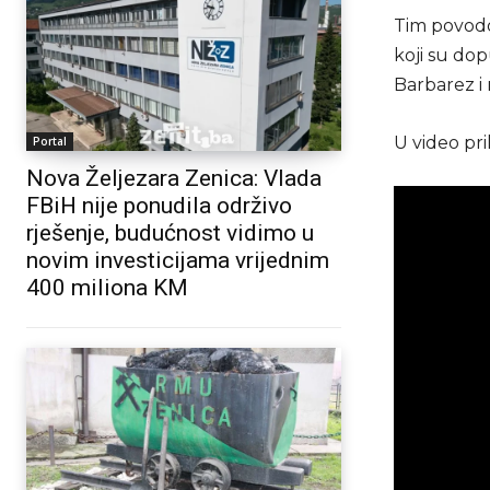
Tim povodo
koji su dop
Barbarez i 
U video pri
Portal
Nova Željezara Zenica: Vlada
FBiH nije ponudila održivo
rješenje, budućnost vidimo u
novim investicijama vrijednim
400 miliona KM