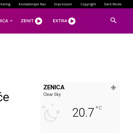
keting
Kontaktirajte Nas
Impressum
Copyright
Dark Mode
NICA
ZENIT
EXTRA
ZENICA
će
Clear Sky
°
C
20.7