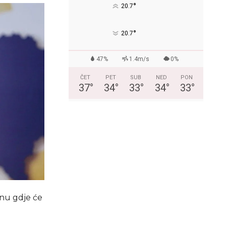
°
20.7
°
20.7
47%
1.4m/s
0%
ČET
PET
SUB
NED
PON
37
°
34
°
33
°
34
°
33
°
anu gdje će