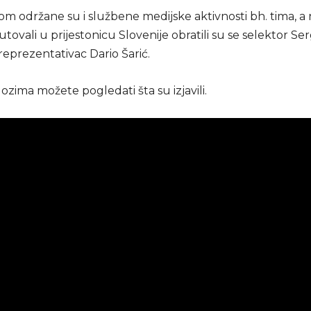
m održane su i službene medijske aktivnosti bh. tima, a
utovali u prijestonicu Slovenije obratili su se selektor Se
reprezentativac Dario Šarić.
lozima možete pogledati šta su izjavili.