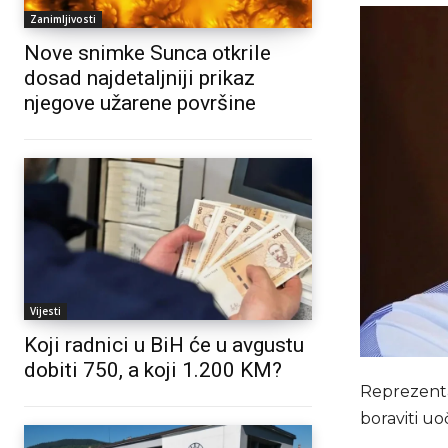
Zanimljivosti
Nove snimke Sunca otkrile
dosad najdetaljniji prikaz
njegove užarene površine
Vijesti
Koji radnici u BiH će u avgustu
dobiti 750, a koji 1.200 KM?
Reprezenta
boraviti uo