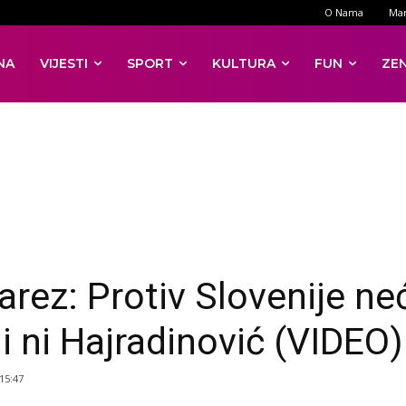
O Nama
Mar
NA
VIJESTI
SPORT
KULTURA
FUN
ZE
arez: Protiv Slovenije ne
ni ni Hajradinović (VIDEO)
 15:47