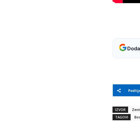
Dodaj
Podlij
IZVOR
Zeni
TAGOVI
Bos