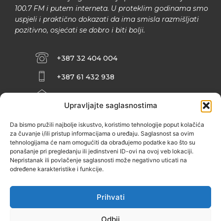
100.7 FM i putem interneta. U proteklim godinama smo
uspjeli i praktično dokazati da ima smisla razmišljati
pozitivno, osjećati se dobro i biti bolji.
+387 32 404 004
+387 61 432 938
INFO@ZENIT.BA
Upravljajte saglasnostima
HUSEINA KULENOVIĆA BR. 2 (RK
ZENIČANKA, 3. SPRAT), 72000 ZENICA
Da bismo pružili najbolje iskustvo, koristimo tehnologije poput kolačića
za čuvanje i/ili pristup informacijama o uređaju. Saglasnost sa ovim
tehnologijama će nam omogućiti da obrađujemo podatke kao što su
ponašanje pri pregledanju ili jedinstveni ID-ovi na ovoj veb lokaciji.
Nepristanak ili povlačenje saglasnosti može negativno uticati na
određene karakteristike i funkcije.
Prihvati
Odbij