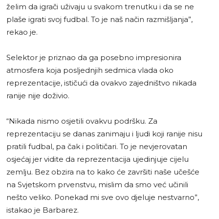
želim da igrači uživaju u svakom trenutku i da se ne
plaše igrati svoj fudbal. To je naš način razmišljanja”,
rekao je.
Selektor je priznao da ga posebno impresionira
atmosfera koja posljednjih sedmica vlada oko
reprezentacije, ističući da ovakvo zajedništvo nikada
ranije nije doživio.
“Nikada nismo osjetili ovakvu podršku. Za
reprezentaciju se danas zanimaju i ljudi koji ranije nisu
pratili fudbal, pa čak i političari. To je nevjerovatan
osjećaj jer vidite da reprezentacija ujedinjuje cijelu
zemlju. Bez obzira na to kako će završiti naše učešće
na Svjetskom prvenstvu, mislim da smo već učinili
nešto veliko. Ponekad mi sve ovo djeluje nestvarno”,
istakao je Barbarez.