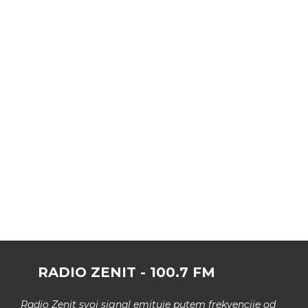
RADIO ZENIT - 100.7 FM
Radio Zenit svoj signal emituje putem frekvencije od