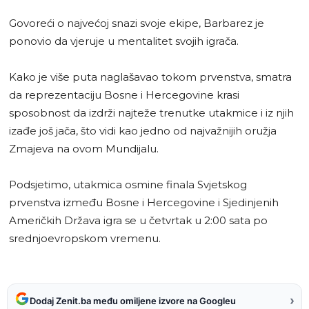
Govoreći o najvećoj snazi svoje ekipe, Barbarez je
ponovio da vjeruje u mentalitet svojih igrača.
Kako je više puta naglašavao tokom prvenstva, smatra
da reprezentaciju Bosne i Hercegovine krasi
sposobnost da izdrži najteže trenutke utakmice i iz njih
izađe još jača, što vidi kao jedno od najvažnijih oružja
Zmajeva na ovom Mundijalu.
Podsjetimo, utakmica osmine finala Svjetskog
prvenstva između Bosne i Hercegovine i Sjedinjenih
Američkih Država igra se u četvrtak u 2:00 sata po
srednjoevropskom vremenu.
›
Dodaj Zenit.ba među omiljene izvore na Googleu