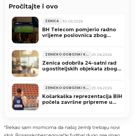
Pročitajte i ovo
30.06.2026
ZENICA
BH Telecom pomjerio radno
vrijeme poslovnica zbog
utakmice Bosne i
Hercegovine
29.06.2026
ZENIČKO-DOBOJSKI KANTON
Zenica odobrila 24-satni rad
ugostiteljskih objekata zbog
utakmice BiH – SAD
29.06.2026
ZENIČKO-DOBOJSKI KANTON
Košarkaška reprezentacija BiH
počela završne pripreme u
Zenici za duel protiv Turske
“Rekao sam momcima da našoj zemlji trebaju novi
idoli. Bosanskohercegovački fudbal dugo nije imao