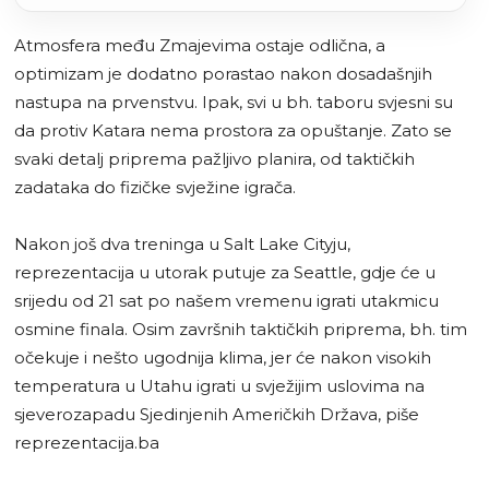
Atmosfera među Zmajevima ostaje odlična, a
optimizam je dodatno porastao nakon dosadašnjih
nastupa na prvenstvu. Ipak, svi u bh. taboru svjesni su
da protiv Katara nema prostora za opuštanje. Zato se
svaki detalj priprema pažljivo planira, od taktičkih
zadataka do fizičke svježine igrača.
Nakon još dva treninga u Salt Lake Cityju,
reprezentacija u utorak putuje za Seattle, gdje će u
srijedu od 21 sat po našem vremenu igrati utakmicu
osmine finala. Osim završnih taktičkih priprema, bh. tim
očekuje i nešto ugodnija klima, jer će nakon visokih
temperatura u Utahu igrati u svježijim uslovima na
sjeverozapadu Sjedinjenih Američkih Država, piše
reprezentacija.ba