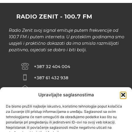
RADIO ZENIT - 100.7 FM
Radio Zenit svoj signal emituje putem frekvencije od
100.7 FM i putem interneta. U proteklim godinama smo
uspjeli i praktično dokazati da ima smisla razmišljati
pozitivno, osjećati se dobro i biti bolji.
+387 32 404 004
+387 61 432 938
INFO@ZENIT.BA
Upravljajte saglasnostima
HUSEINA KULENOVIĆA BR. 2 (RK
ZENIČANKA, 3. SPRAT), 72000 ZENICA
Da bismo pružili najbolje iskustvo, koristimo tehnologije poput kolačića
za čuvanje i/ili pristup informacijama o uređaju. Saglasnost sa ovim
tehnologijama će nam omogućiti da obrađujemo podatke kao što su
ponašanje pri pregledanju ili jedinstveni ID-ovi na ovoj veb lokaciji.
Nepristanak ili povlačenje saglasnosti može negativno uticati na