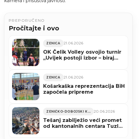
kamera i prisustva javnosti.
PREPORUČENO
Pročitajte i ovo
21.06.2026
ZENICA
OK Čelik Volley osvojio turnir
„Uvijek postoji izbor – biraj
sport“ u Zenici (FOTO)
21.06.2026
ZENICA
Košarkaška reprezentacija BiH
započela pripreme
20.06.2026
ZENIČKO-DOBOJSKI KANTON
Tešanj zabilježio veći promet
od kantonalnih centara Tuzle
i Zenice