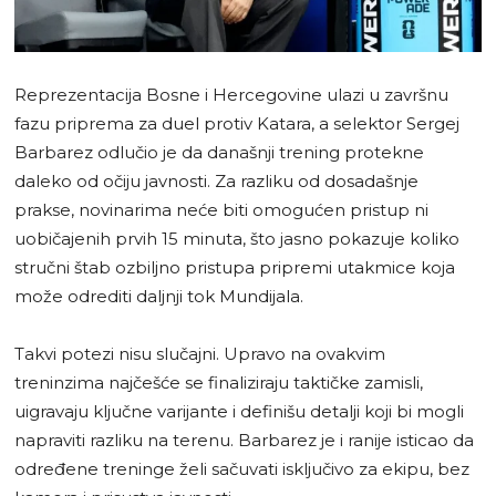
Reprezentacija Bosne i Hercegovine ulazi u završnu
fazu priprema za duel protiv Katara, a selektor Sergej
Barbarez odlučio je da današnji trening protekne
daleko od očiju javnosti. Za razliku od dosadašnje
prakse, novinarima neće biti omogućen pristup ni
uobičajenih prvih 15 minuta, što jasno pokazuje koliko
stručni štab ozbiljno pristupa pripremi utakmice koja
može odrediti daljnji tok Mundijala.
Takvi potezi nisu slučajni. Upravo na ovakvim
treninzima najčešće se finaliziraju taktičke zamisli,
uigravaju ključne varijante i definišu detalji koji bi mogli
napraviti razliku na terenu. Barbarez je i ranije isticao da
određene treninge želi sačuvati isključivo za ekipu, bez