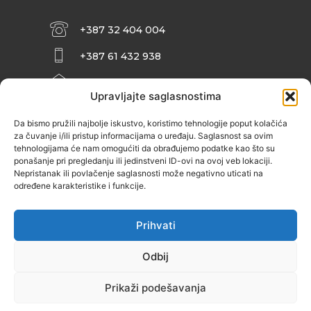
+387 32 404 004
+387 61 432 938
INFO@ZENIT.BA
Upravljajte saglasnostima
HUSEINA KULENOVIĆA BR. 2 (RK
ZENIČANKA, 3. SPRAT), 72000 ZENICA
Da bismo pružili najbolje iskustvo, koristimo tehnologije poput kolačića
za čuvanje i/ili pristup informacijama o uređaju. Saglasnost sa ovim
tehnologijama će nam omogućiti da obrađujemo podatke kao što su
ponašanje pri pregledanju ili jedinstveni ID-ovi na ovoj veb lokaciji.
Nepristanak ili povlačenje saglasnosti može negativno uticati na
određene karakteristike i funkcije.
Prihvati
Odbij
Prikaži podešavanja