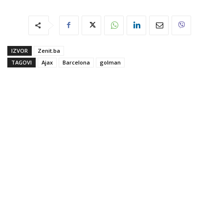
IZVOR
Zenit.ba
TAGOVI
Ajax
Barcelona
golman