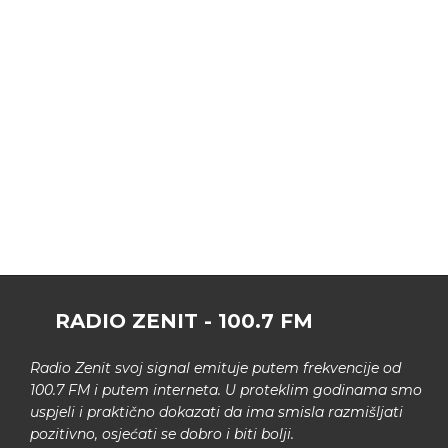
RADIO ZENIT - 100.7 FM
Radio Zenit svoj signal emituje putem frekvencije od
100.7 FM i putem interneta. U proteklim godinama smo
uspjeli i praktično dokazati da ima smisla razmišljati
pozitivno, osjećati se dobro i biti bolji.