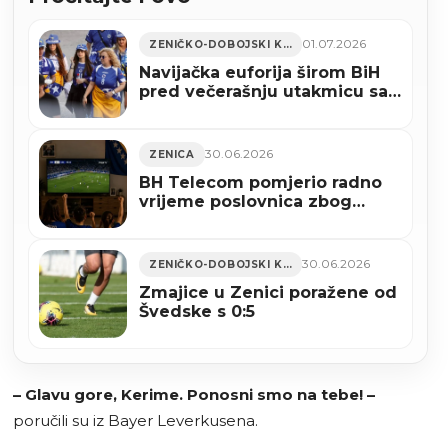
01.07.2026
ZENIČKO-DOBOJSKI KANTON
Navijačka euforija širom BiH
pred večerašnju utakmicu sa
SAD
30.06.2026
ZENICA
BH Telecom pomjerio radno
vrijeme poslovnica zbog
utakmice Bosne i
Hercegovine
30.06.2026
ZENIČKO-DOBOJSKI KANTON
Zmajice u Zenici poražene od
Švedske s 0:5
– Glavu gore, Kerime. Ponosni smo na tebe! –
poručili su iz Bayer Leverkusena.