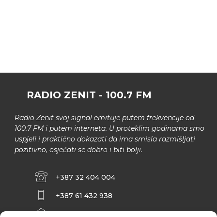
RADIO ZENIT - 100.7 FM
Radio Zenit svoj signal emituje putem frekvencije od
100.7 FM i putem interneta. U proteklim godinama smo
uspjeli i praktično dokazati da ima smisla razmišljati
pozitivno, osjećati se dobro i biti bolji.
+387 32 404 004
+387 61 432 938
INFO@ZENIT.BA