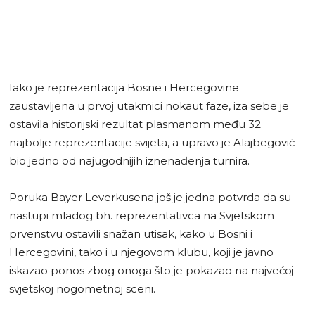
Iako je reprezentacija Bosne i Hercegovine
zaustavljena u prvoj utakmici nokaut faze, iza sebe je
ostavila historijski rezultat plasmanom među 32
najbolje reprezentacije svijeta, a upravo je Alajbegović
bio jedno od najugodnijih iznenađenja turnira.
Poruka Bayer Leverkusena još je jedna potvrda da su
nastupi mladog bh. reprezentativca na Svjetskom
prvenstvu ostavili snažan utisak, kako u Bosni i
Hercegovini, tako i u njegovom klubu, koji je javno
iskazao ponos zbog onoga što je pokazao na najvećoj
svjetskoj nogometnoj sceni.