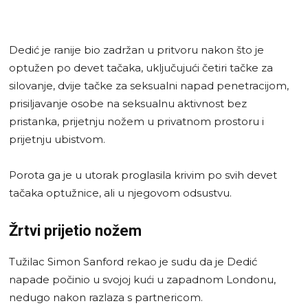
Dedić je ranije bio zadržan u pritvoru nakon što je
optužen po devet tačaka, uključujući četiri tačke za
silovanje, dvije tačke za seksualni napad penetracijom,
prisiljavanje osobe na seksualnu aktivnost bez
pristanka, prijetnju nožem u privatnom prostoru i
prijetnju ubistvom.
Porota ga je u utorak proglasila krivim po svih devet
tačaka optužnice, ali u njegovom odsustvu.
Žrtvi prijetio nožem
Tužilac Simon Sanford rekao je sudu da je Dedić
napade počinio u svojoj kući u zapadnom Londonu,
nedugo nakon razlaza s partnericom.