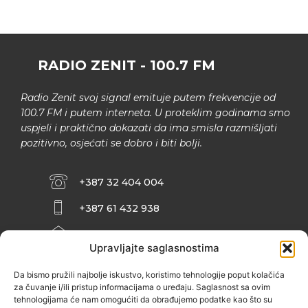
RADIO ZENIT - 100.7 FM
Radio Zenit svoj signal emituje putem frekvencije od
100.7 FM i putem interneta. U proteklim godinama smo
uspjeli i praktično dokazati da ima smisla razmišljati
pozitivno, osjećati se dobro i biti bolji.
+387 32 404 004
+387 61 432 938
INFO@ZENIT.BA
Upravljajte saglasnostima
HUSEINA KULENOVIĆA BR. 2 (RK
ZENIČANKA, 3. SPRAT), 72000 ZENICA
Da bismo pružili najbolje iskustvo, koristimo tehnologije poput kolačića
za čuvanje i/ili pristup informacijama o uređaju. Saglasnost sa ovim
tehnologijama će nam omogućiti da obrađujemo podatke kao što su