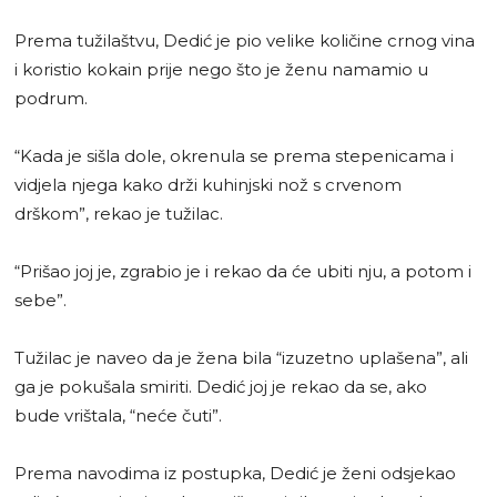
Prema tužilaštvu, Dedić je pio velike količine crnog vina
i koristio kokain prije nego što je ženu namamio u
podrum.
“Kada je sišla dole, okrenula se prema stepenicama i
vidjela njega kako drži kuhinjski nož s crvenom
drškom”, rekao je tužilac.
“Prišao joj je, zgrabio je i rekao da će ubiti nju, a potom i
sebe”.
Tužilac je naveo da je žena bila “izuzetno uplašena”, ali
ga je pokušala smiriti. Dedić joj je rekao da se, ako
bude vrištala, “neće čuti”.
Prema navodima iz postupka, Dedić je ženi odsjekao