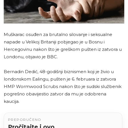
Muškarac osuđen za brutalno silovanje i seksualne
napade u Velikoj Britaniji pobjegao je u Bosnu i
Hercegovinu nakon što je greškom pušten iz zatvora u
Londonu, objavio je BBC.
Bernadin Dedić, 48-godišnji biznismen koji je živio u
londonskom Ealingu, pušten je 6. februara iz zatvora
HMP Wormwood Scrubs nakon što je sudski službenik
pogrešno obavijestio zatvor da mu je odobrena
kaucija.
PREPORUČENO
Pročitajte i ovo