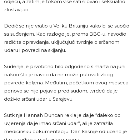
odjeću, a zatim je tokom više sati silovao i seksualno
zlostavljao.
Dedić se nije vratio u Veliku Britaniju kako bi se suočio
sa suđenjem. Kao razloge je, prema BBC-u, navodio
različita opravdanja, uključujući tvrdnje o srčanom
udaru i povredi na skijanju.
Suđenje je prvobitno bilo odgođeno s marta na juni
nakon što je naveo da ne može putovati zbog
povrede koljena. Međutim, početkom ovog mjeseca
ponovo se nije pojavio pred sudom, tvrdeći da je
doživio srčani udar u Sarajevu.
Sutkinja Hannah Duncan rekla je da je “daleko od
uvjerenja da je imao srčani udar”, ali je zatražila
medicinsku dokumentaciju. Dan kasnije odlučeno je
da se suđenje nastavi bez njega.