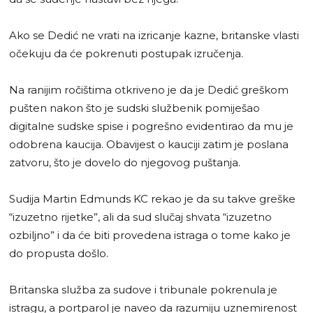
Ako se Dedić ne vrati na izricanje kazne, britanske vlasti
očekuju da će pokrenuti postupak izručenja.
Na ranijim ročištima otkriveno je da je Dedić greškom
pušten nakon što je sudski službenik pomiješao
digitalne sudske spise i pogrešno evidentirao da mu je
odobrena kaucija. Obavijest o kauciji zatim je poslana
zatvoru, što je dovelo do njegovog puštanja.
Sudija Martin Edmunds KC rekao je da su takve greške
“izuzetno rijetke”, ali da sud slučaj shvata “izuzetno
ozbiljno” i da će biti provedena istraga o tome kako je
do propusta došlo.
Britanska služba za sudove i tribunale pokrenula je
istragu, a portparol je naveo da razumiju uznemirenost