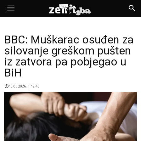
BBC: Muškarac osuđen za
silovanje greškom pušten
iz zatvora pa pobjegao u
BiH
10.06.2026. | 12:45