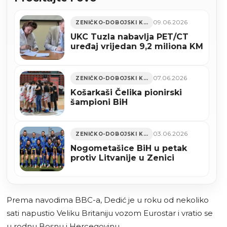
09.06.2026
ZENIČKO-DOBOJSKI KANTON
UKC Tuzla nabavlja PET/CT
uređaj vrijedan 9,2 miliona KM
07.06.2026
ZENIČKO-DOBOJSKI KANTON
Košarkaši Čelika pionirski
šampioni BiH
03.06.2026
ZENIČKO-DOBOJSKI KANTON
Nogometašice BiH u petak
protiv Litvanije u Zenici
Prema navodima BBC-a, Dedić je u roku od nekoliko
sati napustio Veliku Britaniju vozom Eurostar i vratio se
u rodnu Bosnu i Hercegovinu.