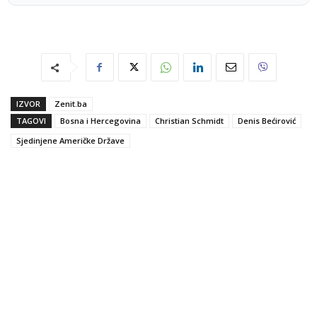
IZVOR
Zenit.ba
TAGOVI
Bosna i Hercegovina
Christian Schmidt
Denis Bećirović
Sjedinjene Američke Države