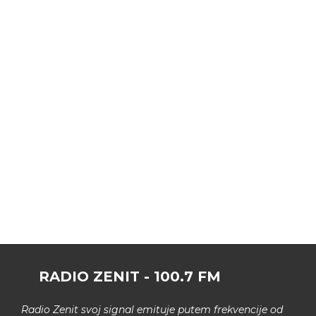
RADIO ZENIT - 100.7 FM
Radio Zenit svoj signal emituje putem frekvencije od