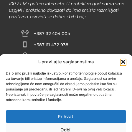
100.7 FM i putem interneta. U proteklim godinama smo
uspjeli i praktično dokazati da ima smisla razmišljati
pozitivno, osjećati se dobro i biti bolji.
+387 32 404 004
+387 61 432 938
INFO@ZENIT.BA
Upravljajte saglasnostima
HUSEINA KULENOVIĆA BR. 2 (RK
ZENIČANKA, 3. SPRAT), 72000 ZENICA
Da bismo pružili najbolje iskustvo, koristimo tehnologije poput kolačića
za čuvanje i/ili pristup informacijama o uređaju. Saglasnost sa ovim
tehnologijama će nam omogućiti da obrađujemo podatke kao što su
ponašanje pri pregledanju ili jedinstveni ID-ovi na ovoj veb lokaciji.
Nepristanak ili povlačenje saglasnosti može negativno uticati na
određene karakteristike i funkcije.
Prihvati
Odbij