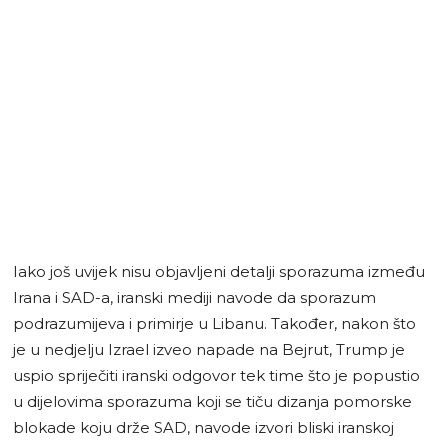
Iako još uvijek nisu objavljeni detalji sporazuma između
Irana i SAD-a, iranski mediji navode da sporazum
podrazumijeva i primirje u Libanu. Također, nakon što
je u nedjelju Izrael izveo napade na Bejrut, Trump je
uspio spriječiti iranski odgovor tek time što je popustio
u dijelovima sporazuma koji se tiču dizanja pomorske
blokade koju drže SAD, navode izvori bliski iranskoj