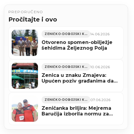
PREPORUČENO
Pročitajte i ovo
14.06.2026
ZENIČKO-DOBOJSKI KANTON
Otvoreno spomen-obilježje
šehidima Željeznog Polja
10.06.2026
ZENIČKO-DOBOJSKI KANTON
Zenica u znaku Zmajeva:
Upućen poziv građanima da
grad ukrase uoči početka
Mundijala
07.06.2026
ZENIČKO-DOBOJSKI KANTON
Zeničanka briljira: Mejrema
Baručija izborila normu za
svjetsko prvenstvo