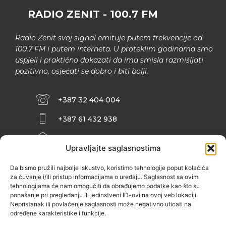
RADIO ZENIT - 100.7 FM
Radio Zenit svoj signal emituje putem frekvencije od
100.7 FM i putem interneta. U proteklim godinama smo
uspjeli i praktično dokazati da ima smisla razmišljati
pozitivno, osjećati se dobro i biti bolji.
+387 32 404 004
+387 61 432 938
INFO@ZENIT.BA
Upravljajte saglasnostima
HUSEINA KULENOVIĆA BR. 2 (RK
ZENIČANKA, 3. SPRAT), 72000 ZENICA
Da bismo pružili najbolje iskustvo, koristimo tehnologije poput kolačića
za čuvanje i/ili pristup informacijama o uređaju. Saglasnost sa ovim
tehnologijama će nam omogućiti da obrađujemo podatke kao što su
ponašanje pri pregledanju ili jedinstveni ID-ovi na ovoj veb lokaciji.
Nepristanak ili povlačenje saglasnosti može negativno uticati na
određene karakteristike i funkcije.