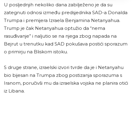
U posljednjih nekoliko dana zabilježeno je da su
zategnuti odnosi između predsjednika SAD-a Donalda
Trumpa i premijera Izraela Benjamina Netanyahua.
Trump je čak Netanyahua optužio da “nema
rasuđivanje” i naljutio se na njega zbog napada na
Bejrut u trenutku kad SAD pokušava postići sporazum
o primirju na Bliskom istoku.
S druge strane, izraelski izvori tvrde da je i Netanyahu
bio bijesan na Trumpa zbog postizanja sporazuma s
Iranom, poručivši mu da izraelska vojska ne planira otići
iz Libana.