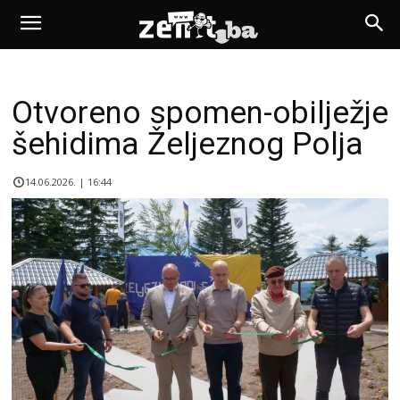
Otvoreno spomen-obilježje
šehidima Željeznog Polja
14.06.2026. | 16:44