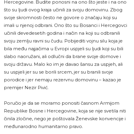
Hercegovine. Budite ponosni na ono što jeste i na ono
što su ljudi ovog kraja učinili za svoju domovinu. Zbog
svoje skromnosti često ne govore o značaju koji su
imali u njenoj odbrani. Ono što su Bosanci i Hercegovci
učinili devedesetih godina i način na koji su odbranili
svoju zemlju ravni su čudu. Pobijediti vojnu silu koja je
bila među najjačima u Evropi uspjeli su ljudi koji su bili
slabo naoružani, ali odlučni da brane svoje domove i
svoju državu. Malo ko im je davao šansu za uspjeh, ali
su uspjeli jer su se borili srcem, jer su branili svoje
porodice i jer nemaju rezervnu domovinu – kazao je
premijer Nezir Pivić.
Poručio je da se moramo ponositi časnom Armijom
Republike Bosne i Hercegovine, koja se nije svetila niti
činila zločine, nego je poštovala Ženevske konvencije i
međunarodno humanitarno pravo.