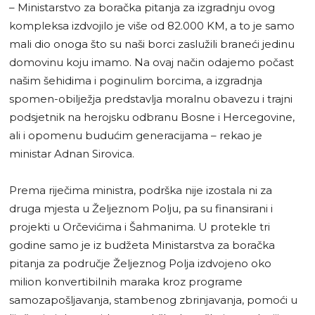
– Ministarstvo za boračka pitanja za izgradnju ovog
kompleksa izdvojilo je više od 82.000 KM, a to je samo
mali dio onoga što su naši borci zaslužili braneći jedinu
domovinu koju imamo. Na ovaj način odajemo počast
našim šehidima i poginulim borcima, a izgradnja
spomen-obilježja predstavlja moralnu obavezu i trajni
podsjetnik na herojsku odbranu Bosne i Hercegovine,
ali i opomenu budućim generacijama – rekao je
ministar Adnan Sirovica.
Prema riječima ministra, podrška nije izostala ni za
druga mjesta u Željeznom Polju, pa su finansirani i
projekti u Orčevićima i Šahmanima. U protekle tri
godine samo je iz budžeta Ministarstva za boračka
pitanja za područje Željeznog Polja izdvojeno oko
milion konvertibilnih maraka kroz programe
samozapošljavanja, stambenog zbrinjavanja, pomoći u