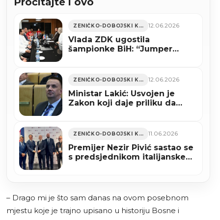
Pročitajte i ovo
12.06.2026
ZENIČKO-DOBOJSKI KANTON
Vlada ZDK ugostila
šampionke BiH: “Jumper
Taurus ponos Zenice”
12.06.2026
ZENIČKO-DOBOJSKI KANTON
Ministar Lakić: Usvojen je
Zakon koji daje priliku da
Željezara u Zenici opstane
11.06.2026
ZENIČKO-DOBOJSKI KANTON
Premijer Nezir Pivić sastao se
s predsjednikom italijanske
regije Pijemont Albertom
Ciriom (FOTO)
– Drago mi je što sam danas na ovom posebnom
mjestu koje je trajno upisano u historiju Bosne i