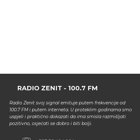
RADIO ZENIT - 100.7 FM
Radio Zenit svoj signal emituje putem frekvencije od
100.7 FM i putem interneta. U proteklim godinama smo
uspjeli i praktično dokazati da ima smisla razmišljati
pozitivno, osjećati se dobro i biti bolji.