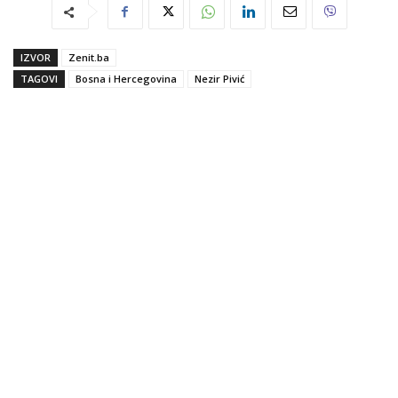
IZVOR
Zenit.ba
TAGOVI
Bosna i Hercegovina
Nezir Pivić