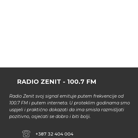
RADIO ZENIT - 100.7 FM
Radio Zenit svoj signal emituje putem frekvencije od
100.7 FM i putem interneta. U proteklim godinama smo
uspjeli i praktično dokazati da ima smisla razmišljati
pozitivno, osjećati se dobro i biti bolji.
+387 32 404 004