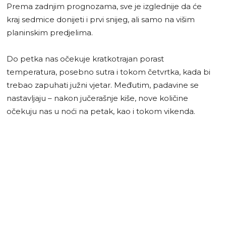
Prema zadnjim prognozama, sve je izglednije da će
kraj sedmice donijeti i prvi snijeg, ali samo na višim
planinskim predjelima.
Do petka nas očekuje kratkotrajan porast
temperatura, posebno sutra i tokom četvrtka, kada bi
trebao zapuhati južni vjetar. Međutim, padavine se
nastavljaju – nakon jučerašnje kiše, nove količine
očekuju nas u noći na petak, kao i tokom vikenda.