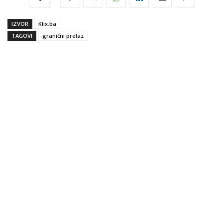
IZVOR
Klix.ba
TAGOVI
granični prelaz