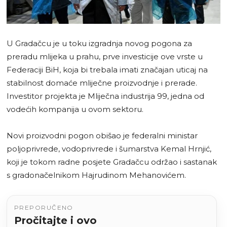
U Gradačcu je u toku izgradnja novog pogona za
preradu mlijeka u prahu, prve investicije ove vrste u
Federaciji BiH, koja bi trebala imati značajan uticaj na
stabilnost domaće mliječne proizvodnje i prerade.
Investitor projekta je Mliječna industrija 99, jedna od
vodećih kompanija u ovom sektoru.
Novi proizvodni pogon obišao je federalni ministar
poljoprivrede, vodoprivrede i šumarstva Kemal Hrnjić,
koji je tokom radne posjete Gradačcu održao i sastanak
s gradonačelnikom Hajrudinom Mehanovićem.
PREPORUČENO
Pročitajte i ovo