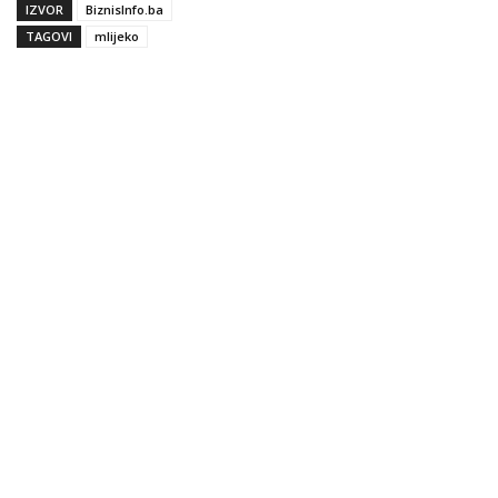
IZVOR
BiznisInfo.ba
TAGOVI
mlijeko