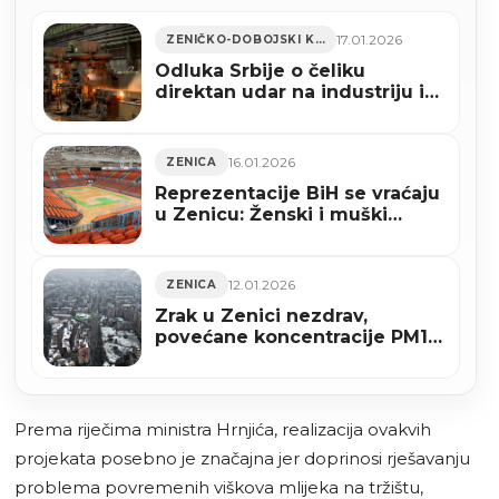
17.01.2026
ZENIČKO-DOBOJSKI KANTON
Odluka Srbije o čeliku
direktan udar na industriju i
radna mjesta u Zenici i ZDK
16.01.2026
ZENICA
Reprezentacije BiH se vraćaju
u Zenicu: Ženski i muški
reprezentativni mečevi u
areni “Husejin Smajlović”
12.01.2026
ZENICA
Zrak u Zenici nezdrav,
povećane koncentracije PM10
čestica
Prema riječima ministra Hrnjića, realizacija ovakvih
projekata posebno je značajna jer doprinosi rješavanju
problema povremenih viškova mlijeka na tržištu,