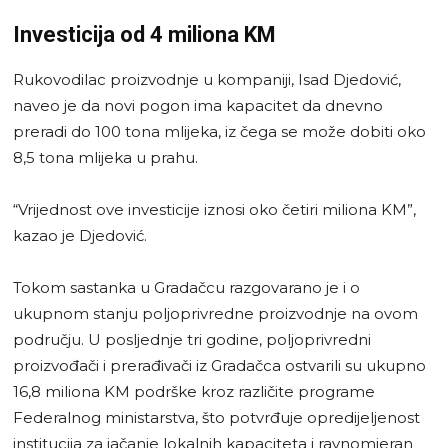
Investicija od 4 miliona KM
Rukovodilac proizvodnje u kompaniji, Isad Djedović,
naveo je da novi pogon ima kapacitet da dnevno
preradi do 100 tona mlijeka, iz čega se može dobiti oko
8,5 tona mlijeka u prahu.
“Vrijednost ove investicije iznosi oko četiri miliona KM”,
kazao je Djedović.
Tokom sastanka u Gradačcu razgovarano je i o
ukupnom stanju poljoprivredne proizvodnje na ovom
području. U posljednje tri godine, poljoprivredni
proizvođači i prerađivači iz Gradačca ostvarili su ukupno
16,8 miliona KM podrške kroz različite programe
Federalnog ministarstva, što potvrđuje opredijeljenost
institucija za jačanje lokalnih kapaciteta i ravnomjeran