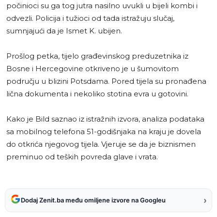
počinioci su ga tog jutra nasilno uvukli u bijeli kombi i
odvezli. Policija i tužioci od tada istražuju slučaj,
sumnjajući da je Ismet K. ubijen.
Prošlog petka, tijelo građevinskog preduzetnika iz
Bosne i Hercegovine otkriveno je u šumovitom
području u blizini Potsdama. Pored tijela su pronađena
lična dokumenta i nekoliko stotina evra u gotovini.
Kako je Bild saznao iz istražnih izvora, analiza podataka
sa mobilnog telefona 51-godišnjaka na kraju je dovela
do otkrića njegovog tijela. Vjeruje se da je biznismen
preminuo od teških povreda glave i vrata.
›
Dodaj Zenit.ba među omiljene izvore na Googleu