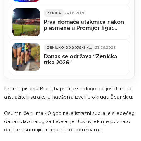
pušku i municiju
24.05.2026
ZENICA
Prva domaća utakmica nakon
plasmana u Premijer ligu:
Bilino polje danas slavi
povratak Čelika među najbolje
23.05.2026
ZENIČKO-DOBOJSKI KANTON
Danas se održava “Zenička
trka 2026”
Prema pisanju Bilda, hapšenje se dogodilo još 11. maja;
a istražitelji su akciju hapšenja izveli u okrugu Špandau.
Osumnjičeni ima 40 godina, a istražni sudija je sljedećeg
dana izdao nalog za hapšenje. Još uvijek nije poznato
da li se osumnjičeni izjasnio o optužbama.