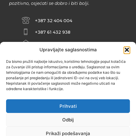
pozitivno, osjećati se dobro i biti bolji.
+387 32 404 004
+387 61 432 938
INFO@ZENIT.BA
Upravljajte saglasnostima
HUSEINA KULENOVIĆA BR. 2 (RK
ZENIČANKA, 3. SPRAT), 72000 ZENICA
Da bismo pružili najbolje iskustvo, koristimo tehnologije poput kolačića
za čuvanje i/ili pristup informacijama o uređaju. Saglasnost sa ovim
tehnologijama će nam omogućiti da obrađujemo podatke kao što su
ponašanje pri pregledanju ili jedinstveni ID-ovi na ovoj veb lokaciji.
Nepristanak ili povlačenje saglasnosti može negativno uticati na
određene karakteristike i funkcije.
Prihvati
Odbij
Prikaži podešavanja