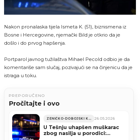
Nakon pronalaska tijela Ismeta K. (51), biznismena iz
Bosne i Hercegovine, njemački Bild je otkrio da je
došlo i do prvog hapšenja.
Portparol javnog tužilaštva Mihael Pecold odbio je da
komentariše sam slučaj, pozivajući se na činjenicu da je
istraga u toku.
PREPORUČENO
Pročitajte i ovo
26.05.2026
ZENIČKO-DOBOJSKI KANTON
U Tešnju uhapšen muškarac
zbog nasilja u porodici:
Policija pronašla automatsku