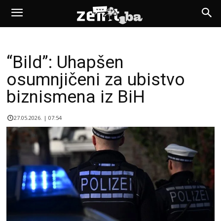
“Bild”: Uhapšen
osumnjičeni za ubistvo
biznismena iz BiH
27.05.2026. | 07:54