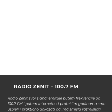
RADIO ZENIT - 100.7 FM
Radio Zenit svoj signal emituje putem frekvencije od
100.7 FM i putem interneta. U proteklim godinama smo
uspjeli i praktično dokazati da ima smisla razmišljati