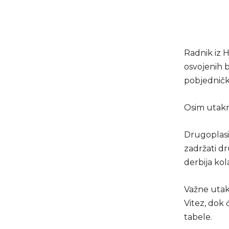
Radnik iz H
osvojenih b
pobjednički
Osim utakmi
Drugoplasi
zadržati d
derbija kol
Važne utakm
Vitez, dok 
tabele.