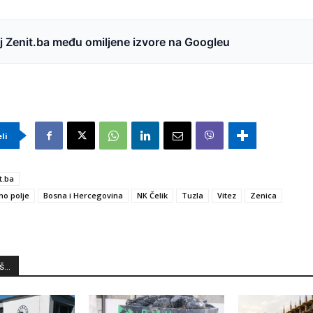
 Zenit.ba među omiljene izvore na Googleu
eli
t.ba
ino polje
Bosna i Hercegovina
NK Čelik
Tuzla
Vitez
Zenica
...