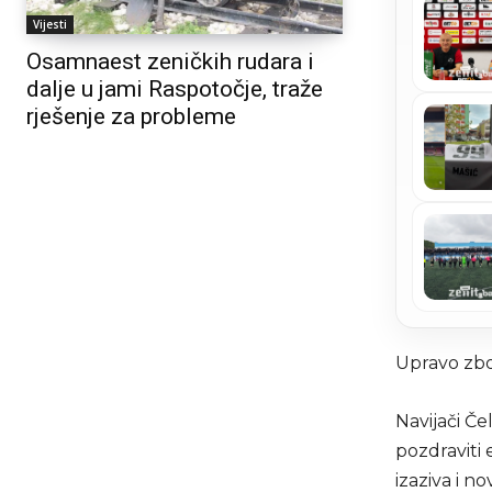
Vijesti
Osamnaest zeničkih rudara i
dalje u jami Raspotočje, traže
rješenje za probleme
Upravo zbo
Navijači Če
pozdraviti 
izaziva i n