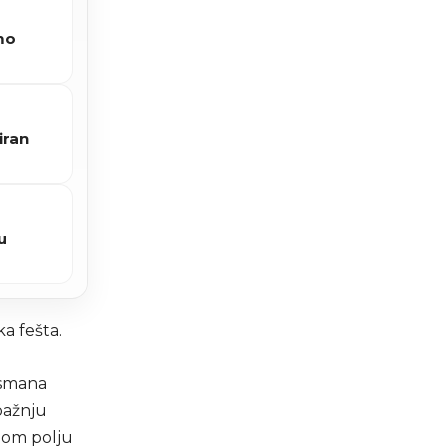
imo
iran
u
a fešta.
asmana
 pažnju
inom polju