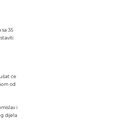
 sa 35
staviti
ušat će
dnom od
mislav i
g dijela