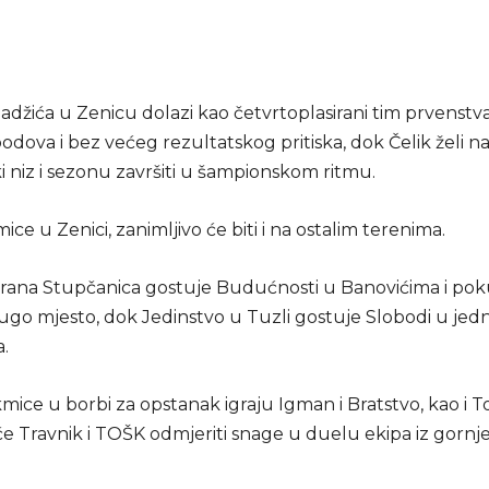
adžića u Zenicu dolazi kao četvrtoplasirani tim prvenstva
odova i bez većeg rezultatskog pritiska, dok Čelik želi na
 niz i sezonu završiti u šampionskom ritmu.
ce u Zenici, zanimljivo će biti i na ostalim terenima.
rana Stupčanica gostuje Budućnosti u Banovićima i pok
rugo mjesto, dok Jedinstvo u Tuzli gostuje Slobodi u je
a.
ice u borbi za opstanak igraju Igman i Bratstvo, kao i To
će Travnik i TOŠK odmjeriti snage u duelu ekipa iz gornje