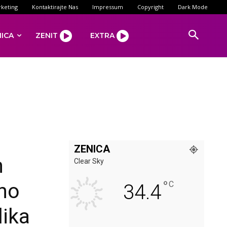
keting
Kontaktirajte Nas
Impressum
Copyright
Dark Mode
NICA
ZENIT
EXTRA
ZENICA
n
Clear Sky
°
ino
C
34.4
lika