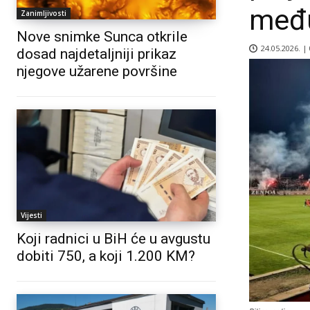
među
Zanimljivosti
Nove snimke Sunca otkrile
24.05.2026. |
dosad najdetaljniji prikaz
njegove užarene površine
Vijesti
Koji radnici u BiH će u avgustu
dobiti 750, a koji 1.200 KM?