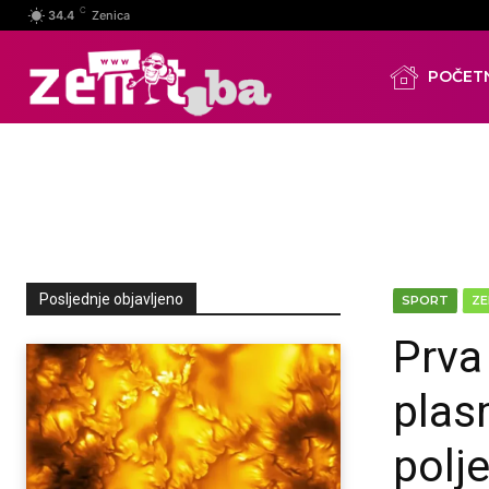
C
34.4
Zenica
POČET
Posljednje objavljeno
SPORT
ZE
Prva
plas
polj