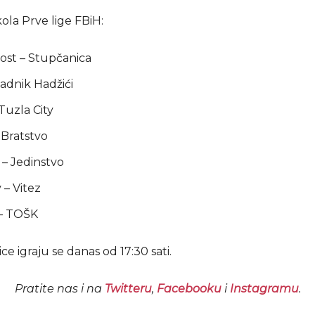
kola Prve lige FBiH:
st – Stupčanica
Radnik Hadžići
Tuzla City
 Bratstvo
– Jedinstvo
 – Vitez
 – TOŠK
e igraju se danas od 17:30 sati.
Pratite nas i na
Twitteru
,
Facebooku
i
Instagramu
.