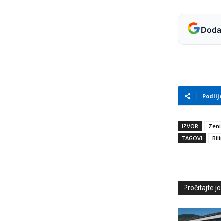
Dodaj
Podlij
IZVOR
Zeni
TAGOVI
Bil
Pročitajte još