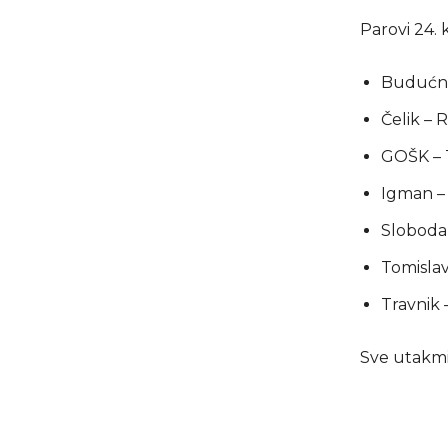
Parovi 24. 
Budućno
Čelik – 
GOŠK – 
Igman –
Sloboda 
Tomislav
Travnik
Sve utakmic