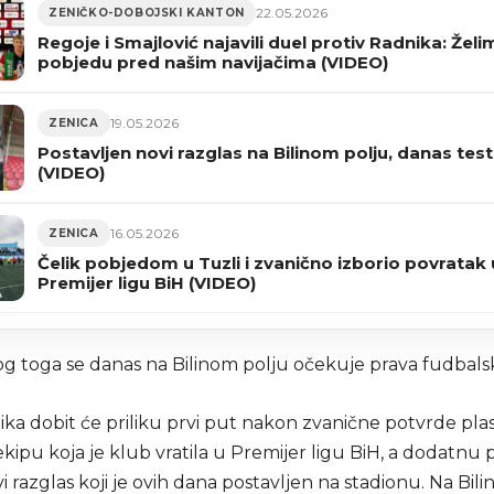
22.05.2026
ZENIČKO-DOBOJSKI KANTON
Regoje i Smajlović najavili duel protiv Radnika: Žel
pobjedu pred našim navijačima (VIDEO)
19.05.2026
ZENICA
Postavljen novi razglas na Bilinom polju, danas test
(VIDEO)
16.05.2026
ZENICA
Čelik pobjedom u Tuzli i zvanično izborio povratak 
Premijer ligu BiH (VIDEO)
g toga se danas na Bilinom polju očekuje prava fudbalsk
lika dobit će priliku prvi put nakon zvanične potvrde pl
ekipu koja je klub vratila u Premijer ligu BiH, a dodatnu
ovi razglas koji je ovih dana postavljen na stadionu. Na Bil