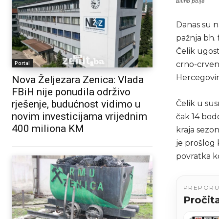
Bilino polje
Danas su n
pažnja bh.
Čelik ugost
Portal
crno-crveni
Hercegovi
Nova Željezara Zenica: Vlada
FBiH nije ponudila održivo
rješenje, budućnost vidimo u
Čelik u sus
novim investicijama vrijednim
čak 14 bod
400 miliona KM
kraja sezo
je prošlog 
povratka ko
PREPOR
Pročita