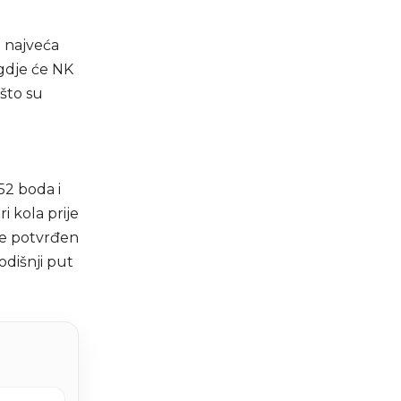
a najveća
 gdje će NK
što su
52 boda i
 kola prije
ve potvrđen
odišnji put