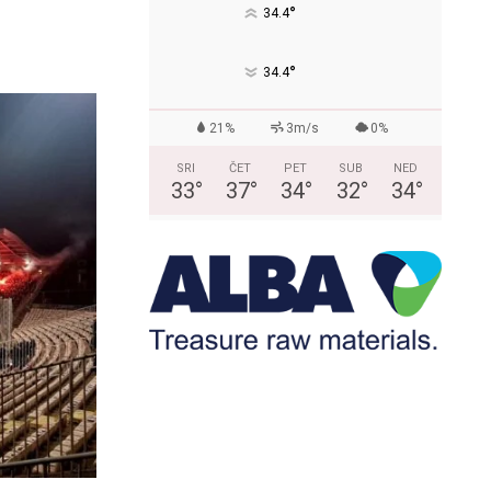
°
34.4
°
34.4
21%
3m/s
0%
SRI
ČET
PET
SUB
NED
33
°
37
°
34
°
32
°
34
°