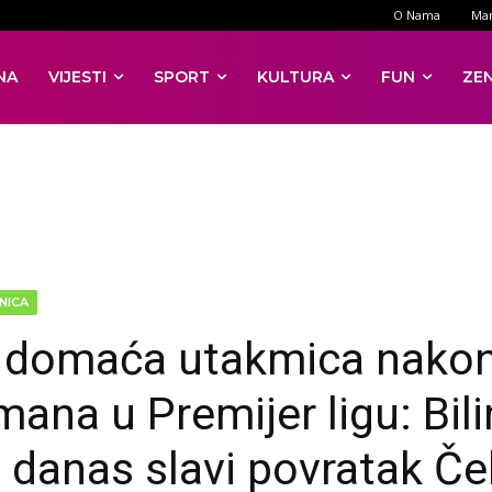
O Nama
Mar
NA
VIJESTI
SPORT
KULTURA
FUN
ZE
NICA
 domaća utakmica nako
mana u Premijer ligu: Bil
e danas slavi povratak Če