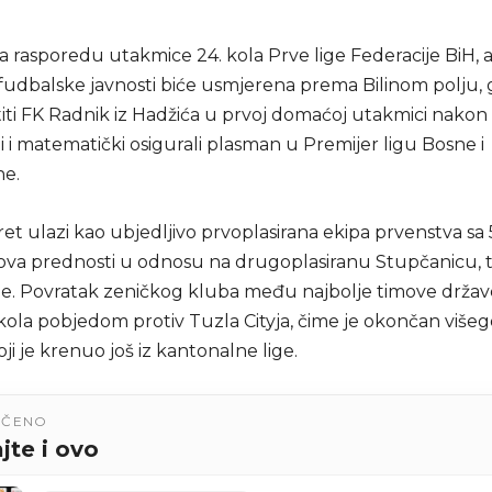
a rasporedu utakmice 24. kola Prve lige Federacije BiH, 
 fudbalske javnosti biće usmjerena prema Bilinom polju,
iti FK Radnik iz Hadžića u prvoj domaćoj utakmici nakon 
 i matematički osigurali plasman u Premijer ligu Bosne i
ne.
ret ulazi kao ubjedljivo prvoplasirana ekipa prvenstva sa 
ova prednosti u odnosu na drugoplasiranu Stupčanicu, tri
ne. Povratak zeničkog kluba među najbolje timove drža
kola pobjedom protiv Tuzla Cityja, čime je okončan višeg
ji je krenuo još iz kantonalne lige.
UČENO
jte i ovo