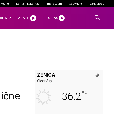
keting
Kontaktirajte Nas
Impressum
Copyright
Dark Mode
NICA
ZENIT
EXTRA
ZENICA
j
Clear Sky
°
lične
C
36.2