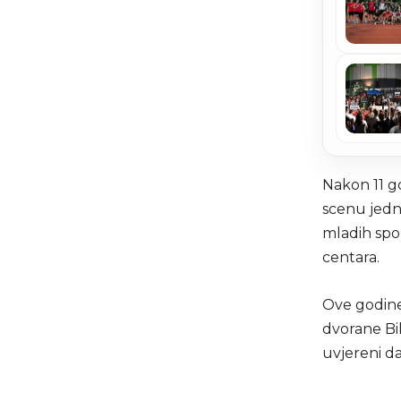
Nakon 11 g
scenu jednu
mladih spo
centara.
Ove godine 
dvorane Bi
uvjereni da