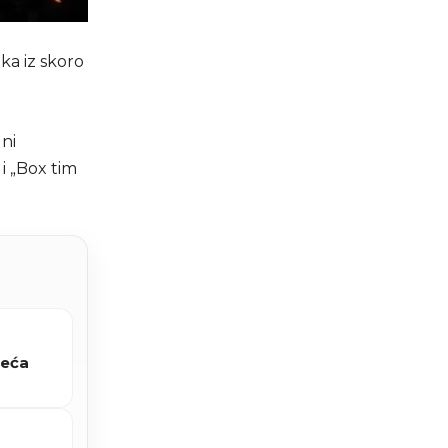
ka iz skoro
ni
 i „Box tim
reća