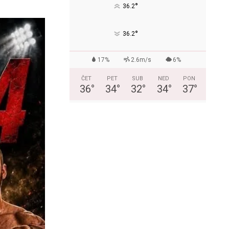
°
36.2
°
36.2
17%
2.6m/s
6%
ČET
PET
SUB
NED
PON
36
°
34
°
32
°
34
°
37
°