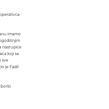
operativca
planu imamo
logodišnjim
a nastupiće
aca koji sa
m sve
o je Fadil
borbi.