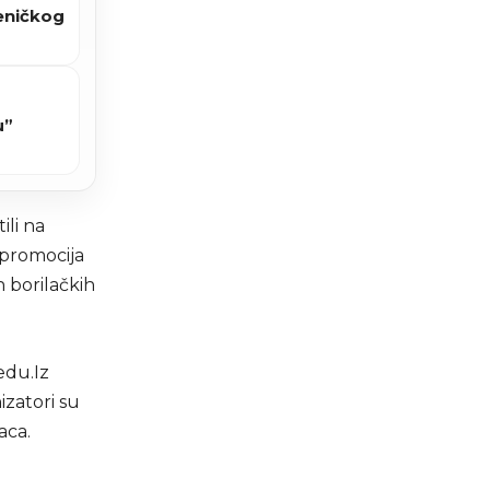
zeničkog
u”
ili na
e promocija
 borilačkih
edu.Iz
zatori su
aca.