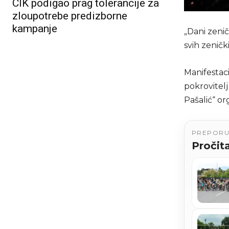
CIK podigao prag tolerancije za
zloupotrebe predizborne
kampanje
„Dani zeni
svih zeničk
Manifestac
pokrovitelj
Pašalić“ or
PREPOR
Pročita