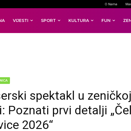
O Nama
Mar
NA
VIJESTI
SPORT
KULTURA
FUN
ZE
NICA
erski spektakl u zeničko
: Poznati prvi detalji „Če
vice 2026“