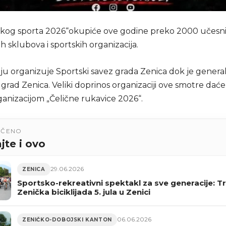
čkog sporta 2026“okupiće ove godine preko 2000 učesni
ih sklubova i sportskih organizacija.
iju organizuje Sportski savez grada Zenica dok je general
 grad Zenica. Veliki doprinos organizaciji ove smotre daće
ganizacijom „Čelične rukavice 2026“.
UČENO
jte i ovo
29.06.2026
ZENICA
Sportsko-rekreativni spektakl za sve generacije: T
Zenička biciklijada 5. jula u Zenici
06.06.2026
ZENIČKO-DOBOJSKI KANTON