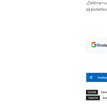
„Čelična r
sa početkom
Dodaj
Podlij
IZVOR
Zeni
TAGOVI
Are