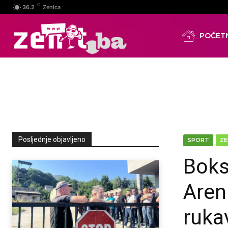
C
36.2
Zenica
POČET
Posljednje objavljeno
SPORT
ZE
Boks
Areni
ruka