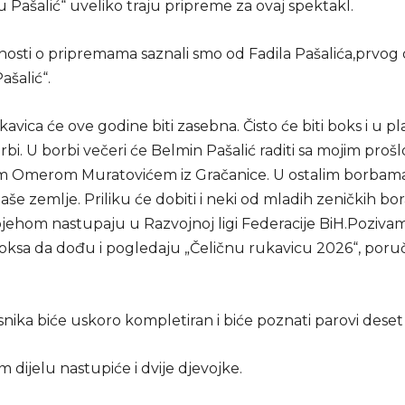
 Pašalić“ uveliko traju pripreme za ovaj spektakl.
nosti o pripremama saznali smo od Fadila Pašalića,prvog 
ašalić“.
kavica će ove godine biti zasebna. Čisto će biti boks i u 
bi. U borbi večeri će Belmin Pašalić raditi sa mojim proš
m Omerom Muratovićem iz Gračanice. U ostalim borbam
naše zemlje. Priliku će dobiti i neki od mladih zeničkih bor
pjehom nastupaju u Razvojnoj ligi Federacije BiH.Poziva
boksa da dođu i pogledaju „Čeličnu rukavicu 2026“, poruči
nika biće uskoro kompletiran i biće poznati parovi deset 
m dijelu nastupiće i dvije djevojke.