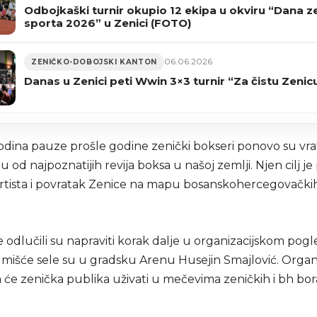
Odbojkaški turnir okupio 12 ekipa u okviru “Dana 
sporta 2026” u Zenici (FOTO)
06.06.2026
ZENIČKO-DOBOJSKI KANTON
Danas u Zenici peti Wwin 3×3 turnir “Za čistu Zenic
odina pauze prošle godine zenički bokseri ponovo su vrat
 od najpoznatijih revija boksa u našoj zemlji. Njen cilj j
rtista i povratak Zenice na mapu bosanskohercegovačkih
odlučili su napraviti korak dalje u organizacijskom pogl
lmišće sele su u gradsku Arenu Husejin Smajlović. Organi
 će zenička publika uživati u mečevima zeničkih i bh bor