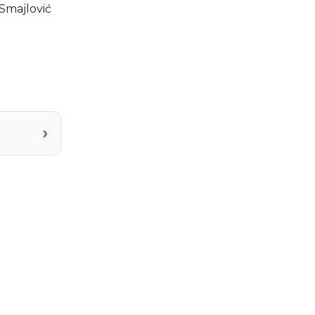
 Smajlović
›