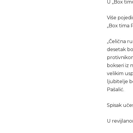
U „Box timu
Više pojedi
„Box tima P
„Čelična ru
desetak bor
protivniko
bokseri iz 
velikim us
ljubitelje 
Pašalić.
Spisak učes
U revijlano