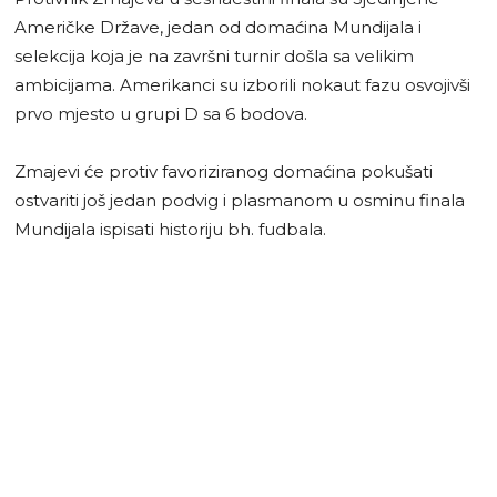
Američke Države, jedan od domaćina Mundijala i
selekcija koja je na završni turnir došla sa velikim
ambicijama. Amerikanci su izborili nokaut fazu osvojivši
prvo mjesto u grupi D sa 6 bodova.
Zmajevi će protiv favoriziranog domaćina pokušati
ostvariti još jedan podvig i plasmanom u osminu finala
Mundijala ispisati historiju bh. fudbala.