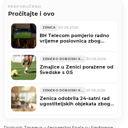
PREPORUČENO
Pročitajte i ovo
30.06.2026
ZENICA
BH Telecom pomjerio radno
vrijeme poslovnica zbog
utakmice Bosne i
Hercegovine
30.06.2026
ZENIČKO-DOBOJSKI KANTON
Zmajice u Zenici poražene od
Švedske s 0:5
29.06.2026
ZENIČKO-DOBOJSKI KANTON
Zenica odobrila 24-satni rad
ugostiteljskih objekata zbog
utakmice BiH – SAD
Protivnik Zmajeva u šesnaestini finala su Sjedinjene