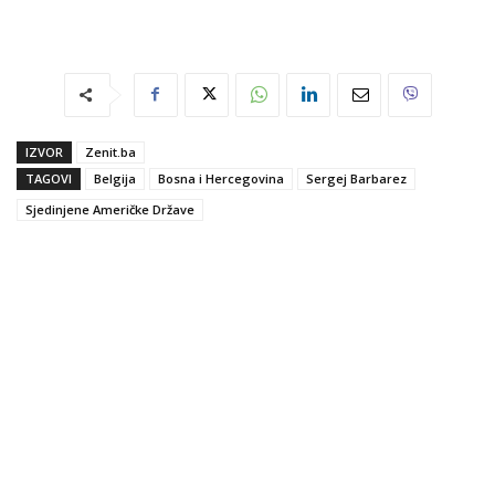
IZVOR
Zenit.ba
TAGOVI
Belgija
Bosna i Hercegovina
Sergej Barbarez
Sjedinjene Američke Države