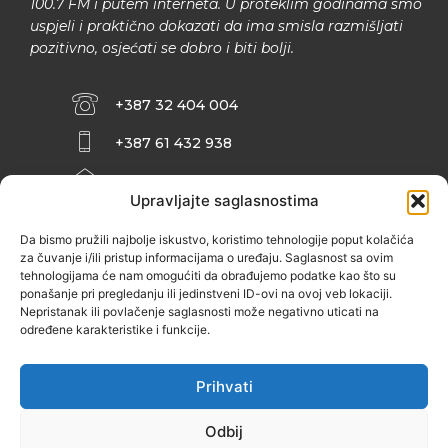
100.7 FM i putem interneta. U proteklim godinama smo
uspjeli i praktično dokazati da ima smisla razmišljati
pozitivno, osjećati se dobro i biti bolji.
+387 32 404 004
+387 61 432 938
INFO@ZENIT.BA
Upravljajte saglasnostima
HUSEINA KULENOVIĆA BR. 2 (RK
ZENIČANKA, 3. SPRAT), 72000 ZENICA
Da bismo pružili najbolje iskustvo, koristimo tehnologije poput kolačića
za čuvanje i/ili pristup informacijama o uređaju. Saglasnost sa ovim
tehnologijama će nam omogućiti da obrađujemo podatke kao što su
ponašanje pri pregledanju ili jedinstveni ID-ovi na ovoj veb lokaciji.
Nepristanak ili povlačenje saglasnosti može negativno uticati na
određene karakteristike i funkcije.
Prihvati
Odbij