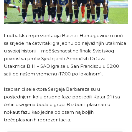
Fudbalska reprezentacija Bosne i Hercegovine u noći
sa srijede na četvrtak igra jednu od najvažnijih utakmica
u svojoj historiji – meč šesnaestine finala Svjetskog
prvenstva protiv Sjedinjenih Američkih Država.
Utakmica BIH – SAD igra se u San Franciscu u 02:00
sati po našem vremenu (17:00 po lokalnom).
Izabranici selektora Sergeja Barbareza su u
posljednjem kolu grupne faze pobijedili Katar 3:1 i sa
četiri osvojena boda u grupi B izborili plasman u
nokaut fazu kao jedna od osam najboljih
trećeplasiranih reprezentacija.