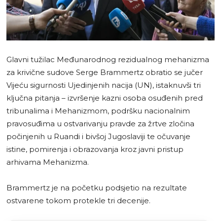
Glavni tužilac Međunarodnog rezidualnog mehanizma
za krivične sudove Serge Brammertz obratio se jučer
Vijeću sigurnosti Ujedinjenih nacija (UN), istaknuvši tri
ključna pitanja – izvršenje kazni osoba osuđenih pred
tribunalima i Mehanizmom, podršku nacionalnim
pravosuđima u ostvarivanju pravde za žrtve zločina
počinjenih u Ruandi i bivšoj Jugoslaviji te očuvanje
istine, pomirenja i obrazovanja kroz javni pristup
arhivama Mehanizma.
Brammertz je na početku podsjetio na rezultate
ostvarene tokom protekle tri decenije.