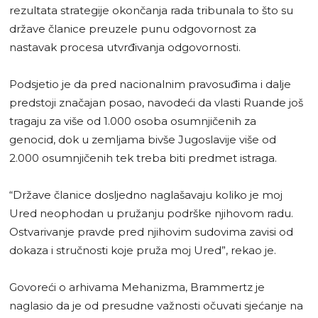
rezultata strategije okončanja rada tribunala to što su
države članice preuzele punu odgovornost za
nastavak procesa utvrđivanja odgovornosti.
Podsjetio je da pred nacionalnim pravosuđima i dalje
predstoji značajan posao, navodeći da vlasti Ruande još
tragaju za više od 1.000 osoba osumnjičenih za
genocid, dok u zemljama bivše Jugoslavije više od
2.000 osumnjičenih tek treba biti predmet istraga.
“Države članice dosljedno naglašavaju koliko je moj
Ured neophodan u pružanju podrške njihovom radu.
Ostvarivanje pravde pred njihovim sudovima zavisi od
dokaza i stručnosti koje pruža moj Ured”, rekao je.
Govoreći o arhivama Mehanizma, Brammertz je
naglasio da je od presudne važnosti očuvati sjećanje na