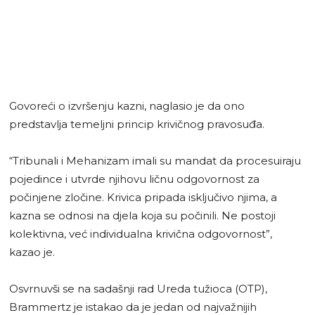
Govoreći o izvršenju kazni, naglasio je da ono
predstavlja temeljni princip krivičnog pravosuđa.
“Tribunali i Mehanizam imali su mandat da procesuiraju
pojedince i utvrde njihovu ličnu odgovornost za
počinjene zločine. Krivica pripada isključivo njima, a
kazna se odnosi na djela koja su počinili. Ne postoji
kolektivna, već individualna krivična odgovornost”,
kazao je.
Osvrnuvši se na sadašnji rad Ureda tužioca (OTP),
Brammertz je istakao da je jedan od najvažnijih