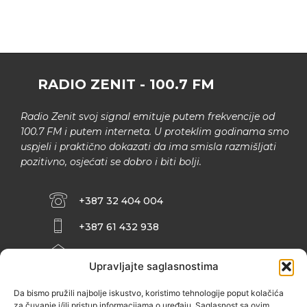
RADIO ZENIT - 100.7 FM
Radio Zenit svoj signal emituje putem frekvencije od
100.7 FM i putem interneta. U proteklim godinama smo
uspjeli i praktično dokazati da ima smisla razmišljati
pozitivno, osjećati se dobro i biti bolji.
+387 32 404 004
+387 61 432 938
INFO@ZENIT.BA
Upravljajte saglasnostima
HUSEINA KULENOVIĆA BR. 2 (RK
ZENIČANKA, 3. SPRAT), 72000 ZENICA
Da bismo pružili najbolje iskustvo, koristimo tehnologije poput kolačića
za čuvanje i/ili pristup informacijama o uređaju. Saglasnost sa ovim