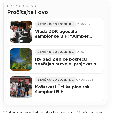
PREPORUČENO
Pročitajte i ovo
12.06.2026
ZENIČKO-DOBOJSKI KANTON
Vlada ZDK ugostila
šampionke BiH: “Jumper
Taurus ponos Zenice”
12.06.2026
ZENIČKO-DOBOJSKI KANTON
Izviđači Zenice pokreću
značajan razvojni projekat na
Boračkom jezeru
07.06.2026
ZENIČKO-DOBOJSKI KANTON
Košarkaši Čelika pionirski
šampioni BiH
“Putem ad hoc tribunala i Mehanizma, Vijeće sigurnosti