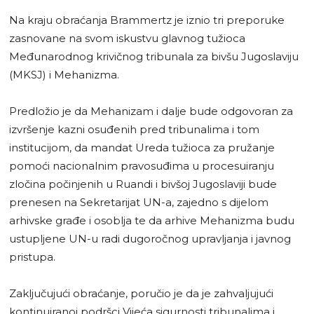
Na kraju obraćanja Brammertz je iznio tri preporuke
zasnovane na svom iskustvu glavnog tužioca
Međunarodnog krivičnog tribunala za bivšu Jugoslaviju
(MKSJ) i Mehanizma.
Predložio je da Mehanizam i dalje bude odgovoran za
izvršenje kazni osuđenih pred tribunalima i tom
institucijom, da mandat Ureda tužioca za pružanje
pomoći nacionalnim pravosuđima u procesuiranju
zločina počinjenih u Ruandi i bivšoj Jugoslaviji bude
prenesen na Sekretarijat UN-a, zajedno s dijelom
arhivske građe i osoblja te da arhive Mehanizma budu
ustupljene UN-u radi dugoročnog upravljanja i javnog
pristupa.
Zaključujući obraćanje, poručio je da je zahvaljujući
kontinuiranoj podršci Vijeća sigurnosti tribunalima i