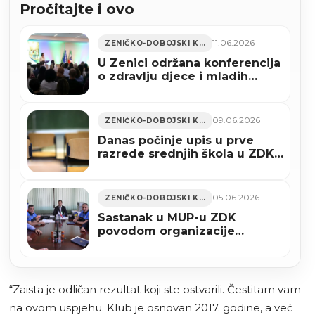
Pročitajte i ovo
11.06.2026
ZENIČKO-DOBOJSKI KANTON
U Zenici održana konferencija
o zdravlju djece i mladih
(FOTO)
09.06.2026
ZENIČKO-DOBOJSKI KANTON
Danas počinje upis u prve
razrede srednjih škola u ZDK-
u, planiran upis 3.328 đaka
05.06.2026
ZENIČKO-DOBOJSKI KANTON
Sastanak u MUP-u ZDK
povodom organizacije
košarkaške utakmice BiH-
Turska
“Zaista je odličan rezultat koji ste ostvarili. Čestitam vam
na ovom uspjehu. Klub je osnovan 2017. godine, a već