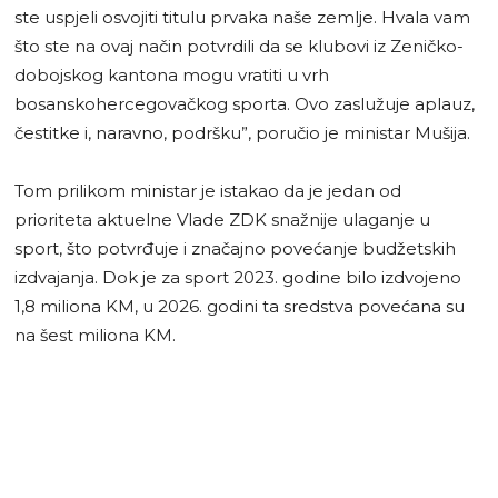
ste uspjeli osvojiti titulu prvaka naše zemlje. Hvala vam
što ste na ovaj način potvrdili da se klubovi iz Zeničko-
dobojskog kantona mogu vratiti u vrh
bosanskohercegovačkog sporta. Ovo zaslužuje aplauz,
čestitke i, naravno, podršku”, poručio je ministar Mušija.
Tom prilikom ministar je istakao da je jedan od
prioriteta aktuelne Vlade ZDK snažnije ulaganje u
sport, što potvrđuje i značajno povećanje budžetskih
izdvajanja. Dok je za sport 2023. godine bilo izdvojeno
1,8 miliona KM, u 2026. godini ta sredstva povećana su
na šest miliona KM.