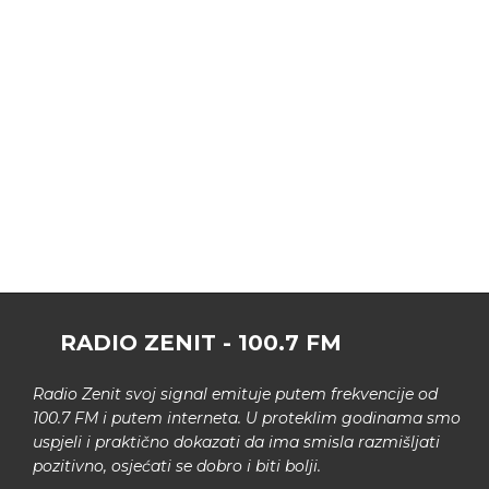
RADIO ZENIT - 100.7 FM
Radio Zenit svoj signal emituje putem frekvencije od
100.7 FM i putem interneta. U proteklim godinama smo
uspjeli i praktično dokazati da ima smisla razmišljati
pozitivno, osjećati se dobro i biti bolji.