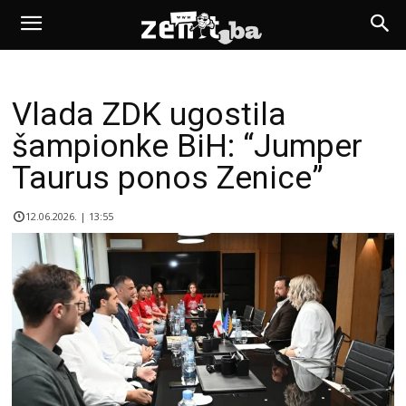
Vlada ZDK ugostila
šampionke BiH: “Jumper
Taurus ponos Zenice”
12.06.2026. | 13:55