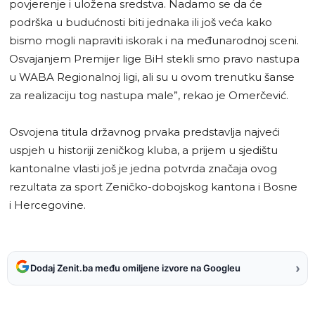
povjerenje i uložena sredstva. Nadamo se da će
podrška u budućnosti biti jednaka ili još veća kako
bismo mogli napraviti iskorak i na međunarodnoj sceni.
Osvajanjem Premijer lige BiH stekli smo pravo nastupa
u WABA Regionalnoj ligi, ali su u ovom trenutku šanse
za realizaciju tog nastupa male”, rekao je Omerčević.
Osvojena titula državnog prvaka predstavlja najveći
uspjeh u historiji zeničkog kluba, a prijem u sjedištu
kantonalne vlasti još je jedna potvrda značaja ovog
rezultata za sport Zeničko-dobojskog kantona i Bosne
i Hercegovine.
›
Dodaj Zenit.ba među omiljene izvore na Googleu