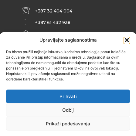
+387 32 404 004
+387 61 432 938
INFO@ZENIT.BA
Upravljajte saglasnostima
HUSEINA KULENOVIĆA BR. 2 (RK
ZENIČANKA, 3. SPRAT), 72000 ZENICA
Da bismo pružili najbolje iskustvo, koristimo tehnologije poput kolačića
za čuvanje i/ili pristup informacijama o uređaju. Saglasnost sa ovim
tehnologijama će nam omogućiti da obrađujemo podatke kao što su
ponašanje pri pregledanju ili jedinstveni ID-ovi na ovoj veb lokaciji.
Nepristanak ili povlačenje saglasnosti može negativno uticati na
određene karakteristike i funkcije.
Prihvati
Odbij
Prikaži podešavanja