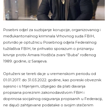
Posebni odjel za suzbijanje korupcije, organizovanog i
međukantonalnog kriminala Vrhovnog suda FBIH,
potvrdio je optužnicu Posebnog odjela Federalnog
tužilaštva FBIH, te prihvatio sporazum o priznanju
krivnje protiv Amara Hodžića zvani “Buba” rođenog
1989. godine, iz Sarajeva.
Optuženi se tereti da je u vremenskom periodu od
01.01.2017. do 31.03.2022. godine, kao poreski obveznik
svjesno i s htijenjem, izbjegao da plati davanja
propisana poreznim zakonodavstvom FBiH i
doprinosa socijalnog osiguranja propisanih u Federaciji,
ne dajući zahtijevane podatake o svojim stečenim