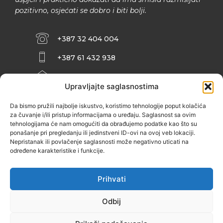
pozitivno, osjećati se dobro i biti bolji.
+387 32 404 004
+387 61 432 938
INFO@ZENIT.BA
Upravljajte saglasnostima
HUSEINA KULENOVIĆA BR. 2 (RK
ZENIČANKA, 3. SPRAT), 72000 ZENICA
Da bismo pružili najbolje iskustvo, koristimo tehnologije poput kolačića
za čuvanje i/ili pristup informacijama o uređaju. Saglasnost sa ovim
tehnologijama će nam omogućiti da obrađujemo podatke kao što su
ponašanje pri pregledanju ili jedinstveni ID-ovi na ovoj veb lokaciji.
Nepristanak ili povlačenje saglasnosti može negativno uticati na
određene karakteristike i funkcije.
Prihvati
Odbij