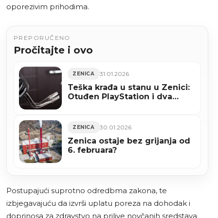
oporezivim prihodima.
PREPORUČENO
Pročitajte i ovo
31.01.2026
ZENICA
Teška krađa u stanu u Zenici:
Otuđen PlayStation i dva
joysticka
30.01.2026
ZENICA
Zenica ostaje bez grijanja od
6. februara?
Postupajući suprotno odredbma zakona, te
izbjegavajuću da izvrši uplatu poreza na dohodak i
doprinosa za zdravstvo na prilive novčanih sredstava