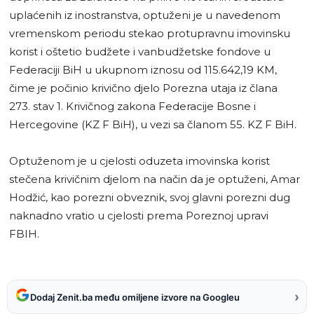
uplaćenih iz inostranstva, optuženi je u navedenom
vremenskom periodu stekao protupravnu imovinsku
korist i oštetio budžete i vanbudžetske fondove u
Federaciji BiH u ukupnom iznosu od 115.642,19 KM,
čime je počinio krivično djelo Porezna utaja iz člana
273. stav 1. Krivičnog zakona Federacije Bosne i
Hercegovine (KZ F BiH), u vezi sa članom 55. KZ F BiH.
Optuženom je u cjelosti oduzeta imovinska korist
stečena krivičnim djelom na način da je optuženi, Amar
Hodžić, kao porezni obveznik, svoj glavni porezni dug
naknadno vratio u cjelosti prema Poreznoj upravi
FBIH.
›
Dodaj Zenit.ba među omiljene izvore na Googleu