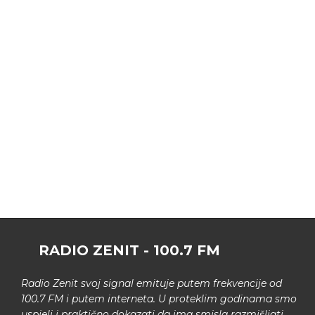
RADIO ZENIT - 100.7 FM
Radio Zenit svoj signal emituje putem frekvencije od
100.7 FM i putem interneta. U proteklim godinama smo
uspjeli i praktično dokazati da ima smisla razmišljati