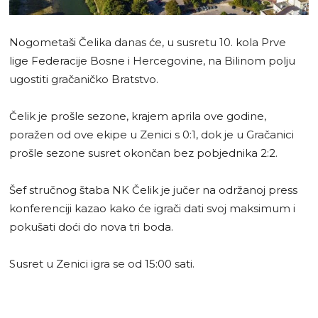
Nogometaši Čelika danas će, u susretu 10. kola Prve
lige Federacije Bosne i Hercegovine, na Bilinom polju
ugostiti gračaničko Bratstvo.
Čelik je prošle sezone, krajem aprila ove godine,
poražen od ove ekipe u Zenici s 0:1, dok je u Gračanici
prošle sezone susret okončan bez pobjednika 2:2.
Šef stručnog štaba NK Čelik je jučer na održanoj press
konferenciji kazao kako će igrači dati svoj maksimum i
pokušati doći do nova tri boda.
Susret u Zenici igra se od 15:00 sati.