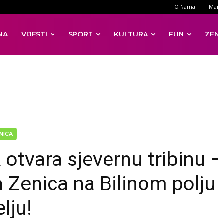
O Nama
Mar
NA
VIJESTI
SPORT
KULTURA
FUN
ZE
NICA
k otvara sjevernu tribinu 
la Zenica na Bilinom polju
lju!