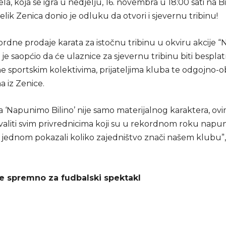
, koja se igra u nedjelju, 16. novembra u 18:00 sati na B
elik Zenica donio je odluku da otvori i sjevernu tribinu!
rdne prodaje karata za istočnu tribinu u okviru akcije
b je saopćio da će ulaznice za sjevernu tribinu biti bespla
ne sportskim kolektivima, prijateljima kluba te odgojno-
 iz Zenice.
ja ‘Napunimo Bilino’ nije samo materijalnog karaktera, o
aliti svim privrednicima koji su u rekordnom roku napuni
oš jednom pokazali koliko zajedništvo znači našem klubu”,
je spremno za fudbalski spektakl