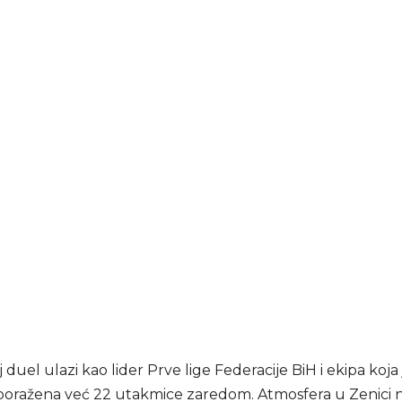
j duel ulazi kao lider Prve lige Federacije BiH i ekipa koja
oražena već 22 utakmice zaredom. Atmosfera u Zenici n