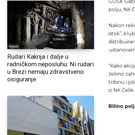
GOŠK Gabela
polju, NK Č
Nakon reko
istok”, klu
distribuira
Vijesti
ustanovama
Rudari Kaknja i dalje u
radničkom neposluhu: Ni rudari
“Kako akci
u Brezi nemaju zdravstveno
želimo zahv
osiguranje
tribinu i j
iz NK Čelik.
Bilino pol