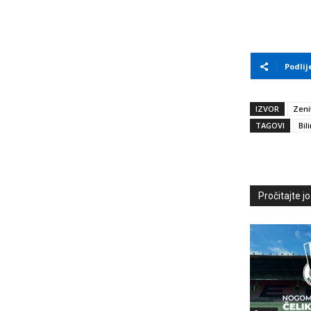
Podlij
IZVOR
Zeni
TAGOVI
Bil
Pročitajte još