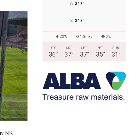
°
34.3
°
34.3
23%
1.3m/s
0%
UTO
SRI
ČET
PET
SUB
36
°
37
°
37
°
35
°
31
°
iv NK