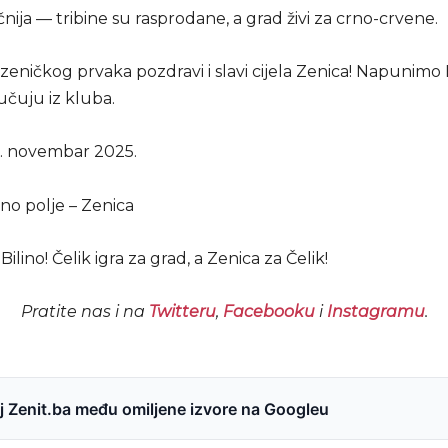
čnija — tribine su rasprodane, a grad živi za crno-crvene.
zeničkog prvaka pozdravi i slavi cijela Zenica! Napunimo 
ručuju iz kluba.
16. novembar 2025.
ino polje – Zenica
lino! Čelik igra za grad, a Zenica za Čelik!
Pratite nas i na
Twitteru
,
Facebooku
i
Instagramu
.
 Zenit.ba među omiljene izvore na Googleu