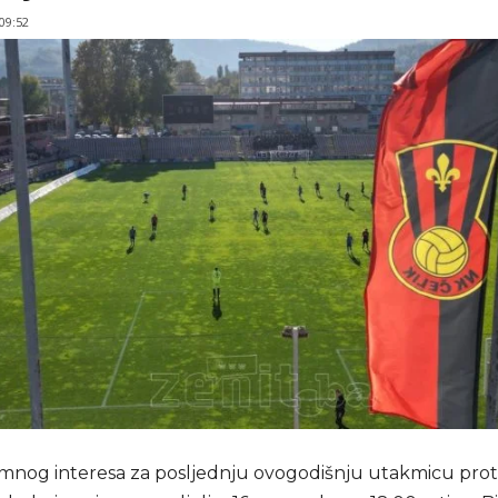
 09:52
nog interesa za posljednju ovogodišnju utakmicu prot