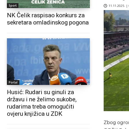
11.11.2025. |
Sport
NK Čelik raspisao konkurs za
sekretara omladinskog pogona
Portal
Husić: Rudari su ginuli za
državu i ne želimo sukobe,
rudarima treba omogućiti
ovjeru knjižica u ZDK
Zbog ogrom