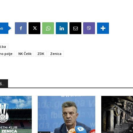
eli
t.ba
ino polje
NK Čelik
ZDK
Zenica
...