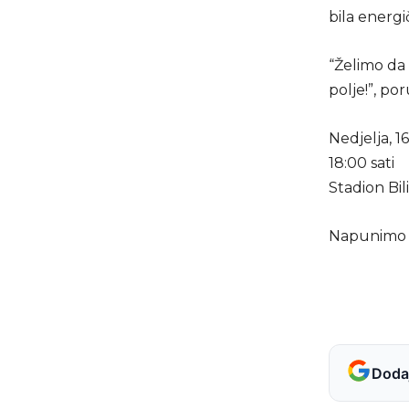
bila energi
“Želimo da 
polje!”, po
Nedjelja, 
18:00 sati
Stadion Bil
Napunimo Bi
Dodaj