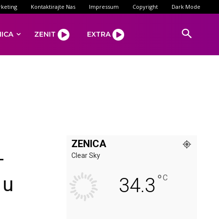
keting
Kontaktirajte Nas
Impressum
Copyright
Dark Mode
NICA
ZENIT
EXTRA
ZENICA
–
Clear Sky
°
 u
C
34.3