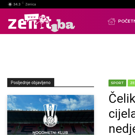
C
34.3
Zenica
POČET
Posljednje objavljeno
SPORT
ZE
Čeli
cije
nedje