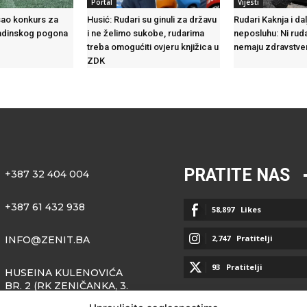
Portal
Vijesti
sao konkurs za
Husić: Rudari su ginuli za državu
Rudari Kaknja i da
adinskog pogona
i ne želimo sukobe, rudarima
neposluhu: Ni ruda
treba omogućiti ovjeru knjižica u
nemaju zdravstve
ZDK
PRATITE NAS
+387 32 404 004
+387 61 432 938
58,897
Likes
2,747
Pratitelji
INFO@ZENIT.BA
93
Pratitelji
HUSEINA KULENOVIĆA
BR. 2 (RK ZENIČANKA, 3.
SPRAT), 72000 ZENICA