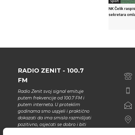
Sport
NK Čelik raspi
sekretara oml
RADIO ZENIT - 100.7
FM
Radio Zenit svoj signal emituje
putem frekvencije od 100.7 FM i
putem interneta. U proteklim
godinama smo uspjeli i praktično
dokazati da ima smisla razmišljati
pozitivno, osjećati se dobro i biti
bolji.