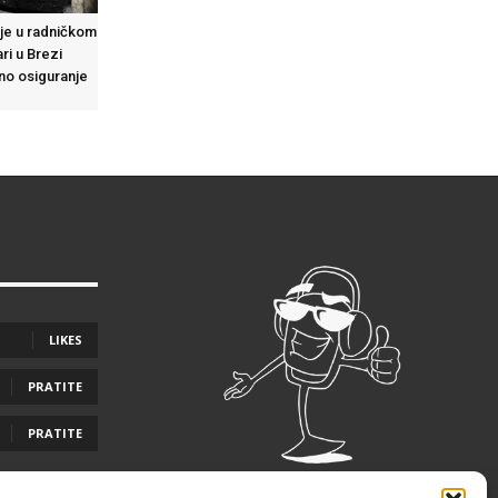
lje u radničkom
ri u Brezi
no osiguranje
LIKES
PRATITE
PRATITE