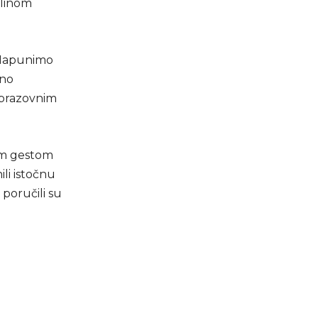
ilinom
 “Napunimo
tno
obrazovnim
vim gestom
li istočnu
 poručili su