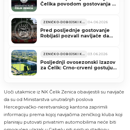
Čelika povodom gostovanja u
Gabeli
04.06.2026
ZENIČKO-DOBOJSKI KANTON
Pred posljednje gostovanje
Robijaši pozvali navijače da
ispune sektor u Gabeli
03.06.2026
ZENIČKO-DOBOJSKI KANTON
Posljednji ovosezonski izazov
za Čelik: Crno-crveni gostuju
GOŠK-u u Gabeli
Uoči utakmice iz NK Čelik Zenica obavijestili su navijače
da su od Ministarstva unutrašnjih poslova
Hercegovačko-neretvanskog kantona zaprimili
informaciju prema kojoj navijačima zeničkog kluba koji
planiraju putovati privatnim automobilima neće biti
omogućen ulazak u Gabelu niti pristup stadionu.