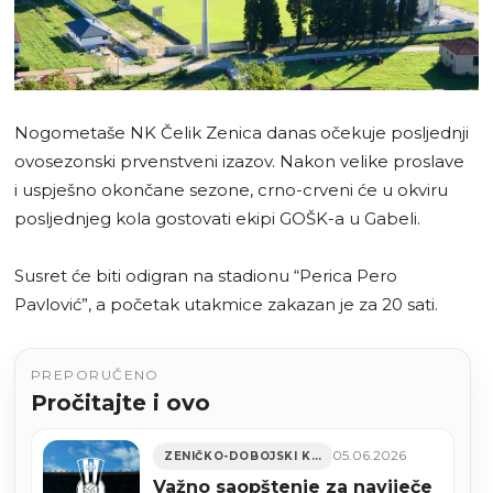
Nogometaše NK Čelik Zenica danas očekuje posljednji
ovosezonski prvenstveni izazov. Nakon velike proslave
i uspješno okončane sezone, crno-crveni će u okviru
posljednjeg kola gostovati ekipi GOŠK-a u Gabeli.
Susret će biti odigran na stadionu “Perica Pero
Pavlović”, a početak utakmice zakazan je za 20 sati.
PREPORUČENO
Pročitajte i ovo
05.06.2026
ZENIČKO-DOBOJSKI KANTON
Važno saopštenje za naviječe