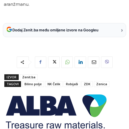
aranžmanu.
›
Dodaj Zenit.ba među omiljene izvore na Googleu
IZVOR
Zenit.ba
TAGOVI
Bilino polje
NK Čelik
Robijaši
ZDK
Zenica