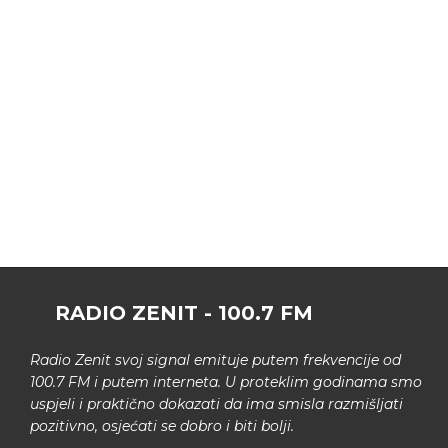
RADIO ZENIT - 100.7 FM
Radio Zenit svoj signal emituje putem frekvencije od
100.7 FM i putem interneta. U proteklim godinama smo
uspjeli i praktično dokazati da ima smisla razmišljati
pozitivno, osjećati se dobro i biti bolji.