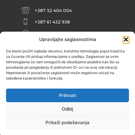
+387 32 404 004
+387 61 432 938
INFO@ZENIT.BA
Upravljajte saglasnostima
HUSEINA KULENOVIĆA BR. 2 (RK
ZENIČANKA, 3. SPRAT), 72000 ZENICA
Da bismo pružili najbolje iskustvo, koristimo tehnologije poput kolačića
za čuvanje i/ili pristup informacijama o uređaju. Saglasnost sa ovim
tehnologijama će nam omogućiti da obrađujemo podatke kao što su
ponašanje pri pregledanju ili jedinstveni ID-ovi na ovoj veb lokaciji.
Nepristanak ili povlačenje saglasnosti može negativno uticati na
određene karakteristike i funkcije.
Prihvati
Odbij
Prikaži podešavanja