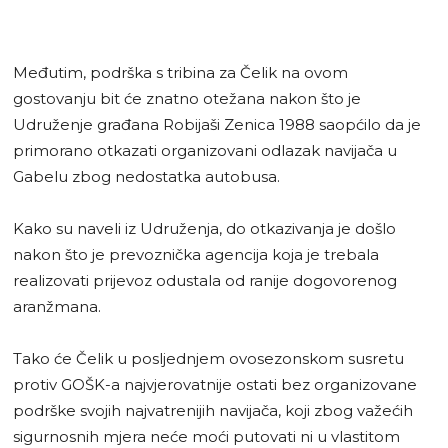
Međutim, podrška s tribina za Čelik na ovom
gostovanju bit će znatno otežana nakon što je
Udruženje građana Robijaši Zenica 1988 saopćilo da je
primorano otkazati organizovani odlazak navijača u
Gabelu zbog nedostatka autobusa.
Kako su naveli iz Udruženja, do otkazivanja je došlo
nakon što je prevoznička agencija koja je trebala
realizovati prijevoz odustala od ranije dogovorenog
aranžmana.
Tako će Čelik u posljednjem ovosezonskom susretu
protiv GOŠK-a najvjerovatnije ostati bez organizovane
podrške svojih najvatrenijih navijača, koji zbog važećih
sigurnosnih mjera neće moći putovati ni u vlastitom