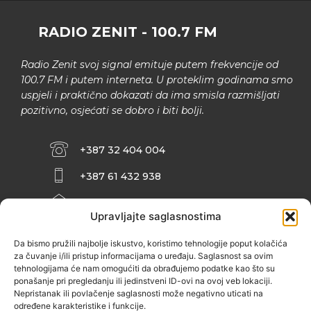
RADIO ZENIT - 100.7 FM
Radio Zenit svoj signal emituje putem frekvencije od
100.7 FM i putem interneta. U proteklim godinama smo
uspjeli i praktično dokazati da ima smisla razmišljati
pozitivno, osjećati se dobro i biti bolji.
+387 32 404 004
+387 61 432 938
INFO@ZENIT.BA
Upravljajte saglasnostima
HUSEINA KULENOVIĆA BR. 2 (RK
ZENIČANKA, 3. SPRAT), 72000 ZENICA
Da bismo pružili najbolje iskustvo, koristimo tehnologije poput kolačića
za čuvanje i/ili pristup informacijama o uređaju. Saglasnost sa ovim
tehnologijama će nam omogućiti da obrađujemo podatke kao što su
ponašanje pri pregledanju ili jedinstveni ID-ovi na ovoj veb lokaciji.
Nepristanak ili povlačenje saglasnosti može negativno uticati na
određene karakteristike i funkcije.