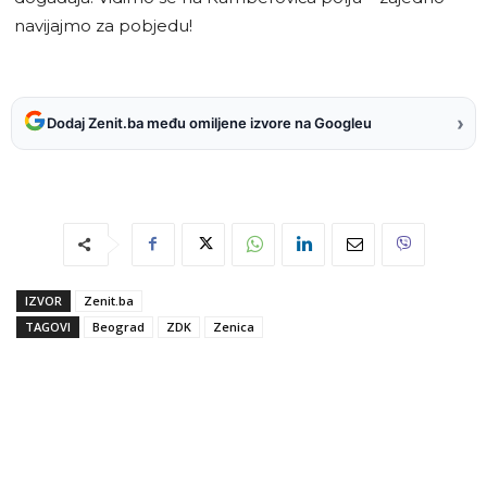
navijajmo za pobjedu!
›
Dodaj Zenit.ba među omiljene izvore na Googleu
IZVOR
Zenit.ba
TAGOVI
Beograd
ZDK
Zenica