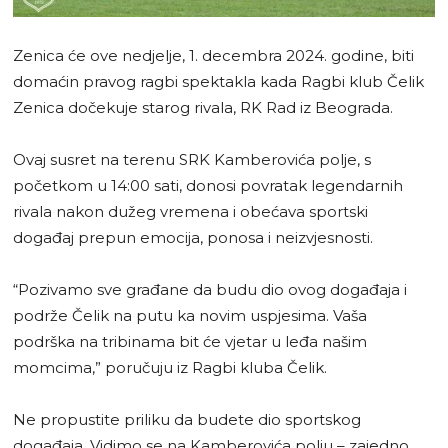
Zenica će ove nedjelje, 1. decembra 2024. godine, biti
domaćin pravog ragbi spektakla kada Ragbi klub Čelik
Zenica dočekuje starog rivala, RK Rad iz Beograda.
Ovaj susret na terenu SRK Kamberovića polje, s
početkom u 14:00 sati, donosi povratak legendarnih
rivala nakon dužeg vremena i obećava sportski
događaj prepun emocija, ponosa i neizvjesnosti.
“Pozivamo sve građane da budu dio ovog događaja i
podrže Čelik na putu ka novim uspjesima. Vaša
podrška na tribinama bit će vjetar u leđa našim
momcima,” poručuju iz Ragbi kluba Čelik.
Ne propustite priliku da budete dio sportskog
događaja. Vidimo se na Kamberovića polju – zajedno