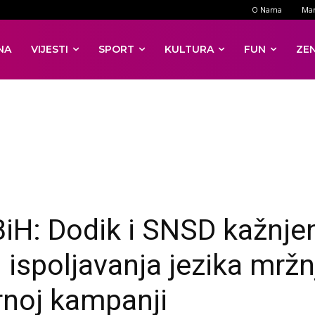
O Nama
Mar
NA
VIJESTI
SPORT
KULTURA
FUN
ZE
BiH: Dodik i SNSD kažnje
 ispoljavanja jezika mržn
rnoj kampanji