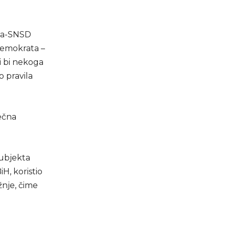
ata-SNSD
demokrata –
i bi nekoga
o pravila
ečna
subjekta
H, koristio
ržnje, čime