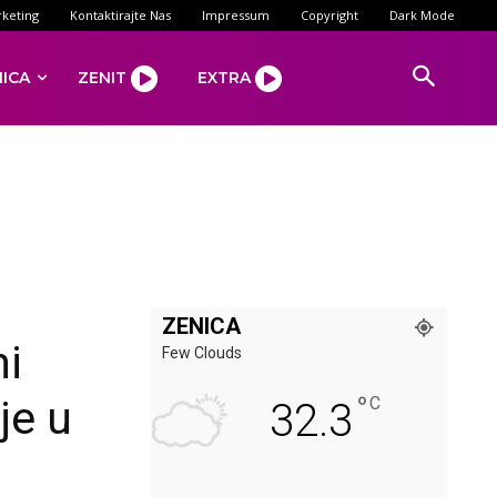
keting
Kontaktirajte Nas
Impressum
Copyright
Dark Mode
NICA
ZENIT
EXTRA
ZENICA
ni
Few Clouds
°
je u
C
32.3