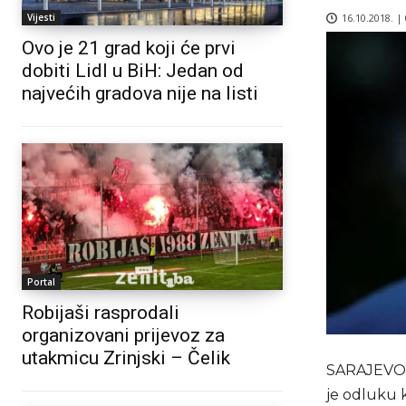
16.10.2018. |
Vijesti
Ovo je 21 grad koji će prvi
dobiti Lidl u BiH: Jedan od
najvećih gradova nije na listi
Portal
Robijaši rasprodali
organizovani prijevoz za
utakmicu Zrinjski – Čelik
SARAJEVO (A
je odluku 