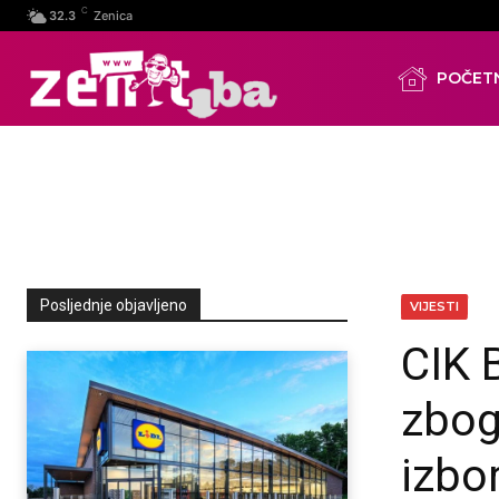
C
32.3
Zenica
POČET
Posljednje objavljeno
VIJESTI
CIK 
zbog
izbo