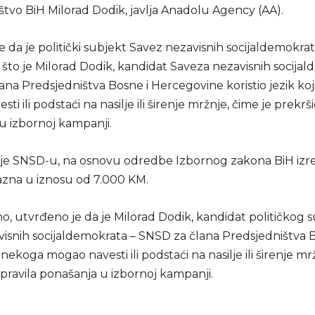
štvo BiH Milorad Dodik, javlja Anadolu Agency (AA).
e da je politički subjekt Savez nezavisnih socijaldemokr
što je Milorad Dodik, kandidat Saveza nezavisnih socijal
na Predsjedništva Bosne i Hercegovine koristio jezik koj
i ili podstaći na nasilje ili širenje mržnje, čime je prekrši
u izbornoj kampanji.
je SNSD-u, na osnovu odredbe Izbornog zakona BiH izr
zna u iznosu od 7.000 KM.
o, utvrđeno je da je Milorad Dodik, kandidat političkog 
isnih socijaldemokrata – SNSD za člana Predsjedništva Bi
bi nekoga mogao navesti ili podstaći na nasilje ili širenje m
 pravila ponašanja u izbornoj kampanji.