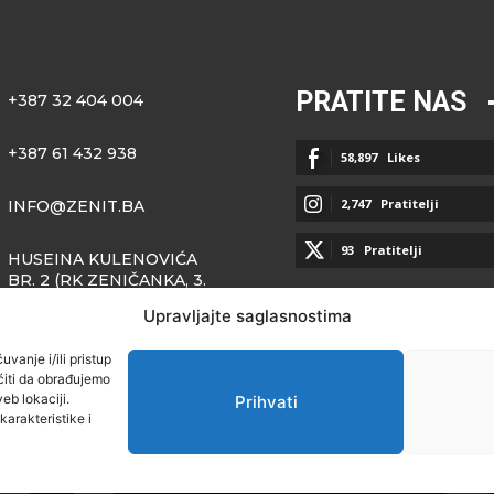
PRATITE NAS
+387 32 404 004
+387 61 432 938
58,897
Likes
2,747
Pratitelji
INFO@ZENIT.BA
93
Pratitelji
HUSEINA KULENOVIĆA
BR. 2 (RK ZENIČANKA, 3.
SPRAT), 72000 ZENICA
Upravljajte saglasnostima
vanje i/ili pristup
iti da obrađujemo
eb lokaciji.
Prihvati
arakteristike i