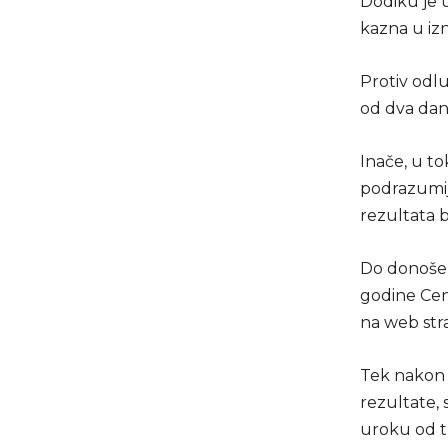
Dodiku je 
kazna u iz
Protiv odl
od dva dan
Inače, u to
podrazumije
rezultata b
Do donošenj
godine Cent
na web stra
Tek nakon 
rezultate,
uroku od tr