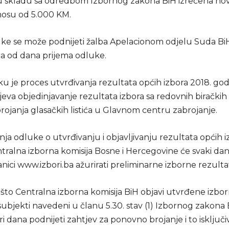
u skladu sa odredbom Izbornog zakona BiH izrečena no
nosu od 5.000 KM.
uke se može podnijeti žalba Apelacionom odjelu Suda Bi
a od dana prijema odluke.
ku je proces utvrđivanja rezultata općih izbora 2018. god
va objedinjavanje rezultata izbora sa redovnih biračkih 
rojanja glasačkih listića u Glavnom centru zabrojanje.
a odluke o utvrđivanju i objavljivanju rezultata općih i
ralna izborna komisija Bosne i Hercegovine će svaki dan 
nici www.izbori.ba ažurirati preliminarne izborne rezulta
što Centralna izborna komisija BiH objavi utvrđene izbo
 subjekti navedeni u članu 5.30. stav (1) Izbornog zakon
i dana podnijeti zahtjev za ponovno brojanje i to isključ