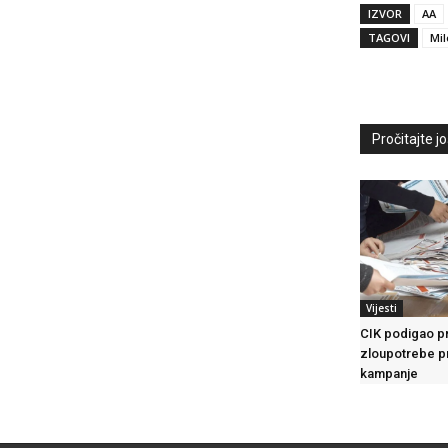
IZVOR
AA
TAGOVI
Mil
Pročitajte još
Vijesti
CIK podigao pr
zloupotrebe p
kampanje