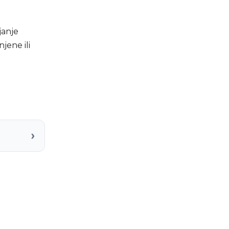
janje
jene ili
›