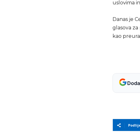
uslovima i
Danas je C
glasova za 
kao preura
Dodaj
Podlij