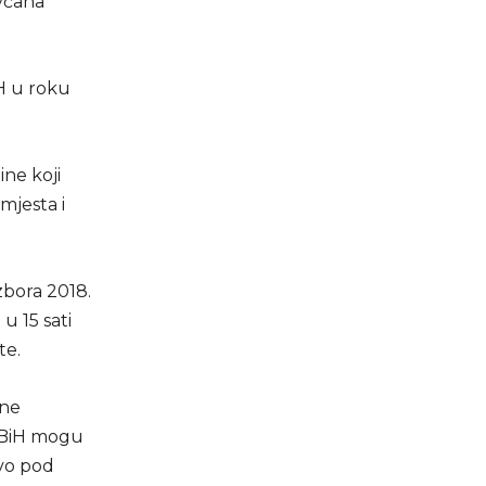
včana
H u roku
ine koji
mjesta i
zbora 2018.
u 15 sati
te.
rne
a BiH mogu
ivo pod