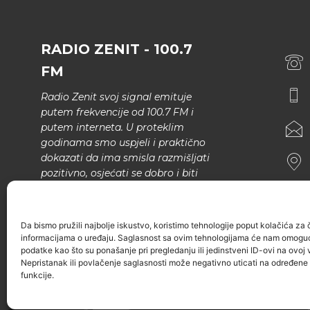
RADIO ZENIT - 100.7
FM
Radio Zenit svoj signal emituje
putem frekvencije od 100.7 FM i
putem interneta. U proteklim
godinama smo uspjeli i praktično
dokazati da ima smisla razmišljati
pozitivno, osjećati se dobro i biti
bolji.
U našem programu nema šunda,
Da bismo pružili najbolje iskustvo, koristimo tehnologije poput kolačića za ču
narodne muzike..
informacijama o uređaju. Saglasnost sa ovim tehnologijama će nam omoguć
podatke kao što su ponašanje pri pregledanju ili jedinstveni ID-ovi na ovoj v
Nepristanak ili povlačenje saglasnosti može negativno uticati na određene k
funkcije.