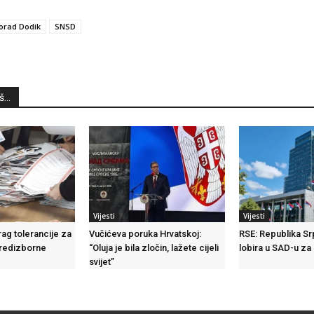
orad Dodik
SNSD
...
Vijesti
Vijesti
ag tolerancije za
Vučićeva poruka Hrvatskoj:
RSE: Republika Sr
redizborne
“Oluja je bila zločin, lažete cijeli
lobira u SAD-u za
svijet”