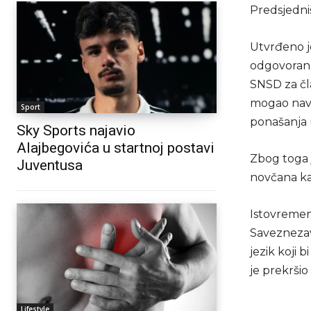
Predsjedni
Utvrđeno j
odgovoran 
SNSD za čla
mogao navest
Sport
ponašanja 
Sky Sports najavio
Alajbegovića u startnoj postavi
Zbog toga 
Juventusa
novčana ka
Istovremen
Saveznezav
jezik koji 
je prekršio
Lifestyle