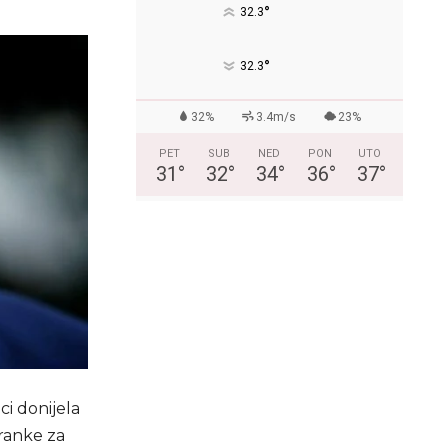
°
32.3
°
32.3
32%
3.4m/s
23%
PET
SUB
NED
PON
UTO
31
°
32
°
34
°
36
°
37
°
i donijela
tranke za