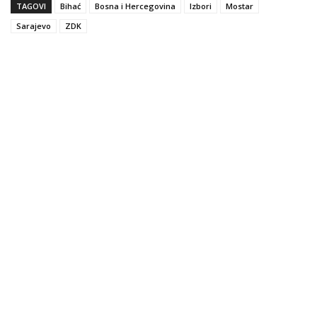
TAGOVI
Bihać
Bosna i Hercegovina
Izbori
Mostar
Sarajevo
ZDK