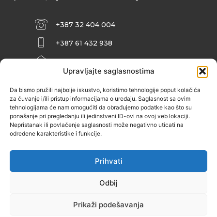
+387 32 404 004
+387 61 432 938
INFO@ZENIT.BA
Upravljajte saglasnostima
HUSEINA KULENOVIĆA BR. 2 (RK
ZENIČANKA, 3. SPRAT), 72000 ZENICA
Da bismo pružili najbolje iskustvo, koristimo tehnologije poput kolačića
za čuvanje i/ili pristup informacijama o uređaju. Saglasnost sa ovim
tehnologijama će nam omogućiti da obrađujemo podatke kao što su
ponašanje pri pregledanju ili jedinstveni ID-ovi na ovoj veb lokaciji.
Nepristanak ili povlačenje saglasnosti može negativno uticati na
određene karakteristike i funkcije.
Prihvati
Odbij
Prikaži podešavanja