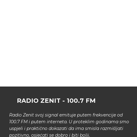
RADIO ZENIT - 100.7 FM
Radio Zenit svoj signal emituje putem frekvencije od
100.7 FM i putem interneta. U proteklim godinama smo
uspjeli i praktično dokazati da ima smisla razmišljati
pozitivno, osjećati se dobro i biti bolji.