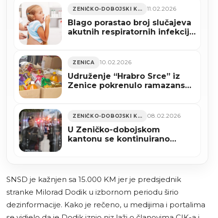
11.02.2026
ZENIČKO-DOBOJSKI KANTON
Blago porastao broj slučajeva
akutnih respiratornih infekcija
u ZDK
10.02.2026
ZENICA
Udruženje “Hrabro Srce” iz
Zenice pokrenulo ramazanski
apel za prehrambene pakete
08.02.2026
ZENIČKO-DOBOJSKI KANTON
U Zeničko-dobojskom
kantonu se kontinuirano
provodi prijem novih
policajaca
SNSD je kažnjen sa 15.000 KM jer je predsjednik
stranke Milorad Dodik u izbornom periodu širio
dezinformacije. Kako je rečeno, u medijima i portalima
se vidjelo da je Dodik iznio niz laži o članovima CIK-a i