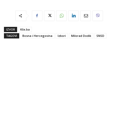
IZVOR
Klix.ba
TAGOVI
Bosna i Hercegovina
Izbori
Milorad Dodik
SNSD