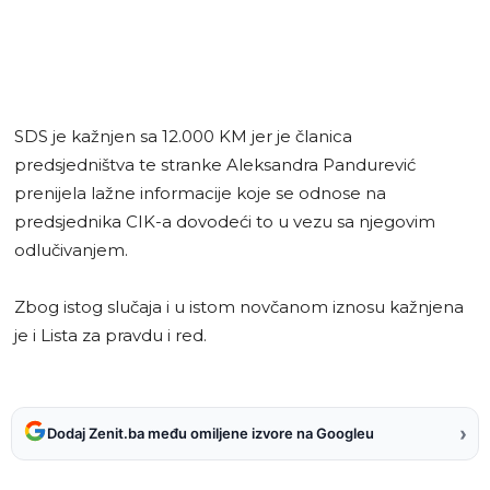
SDS je kažnjen sa 12.000 KM jer je članica
predsjedništva te stranke Aleksandra Pandurević
prenijela lažne informacije koje se odnose na
predsjednika CIK-a dovodeći to u vezu sa njegovim
odlučivanjem.
Zbog istog slučaja i u istom novčanom iznosu kažnjena
je i Lista za pravdu i red.
›
Dodaj Zenit.ba među omiljene izvore na Googleu