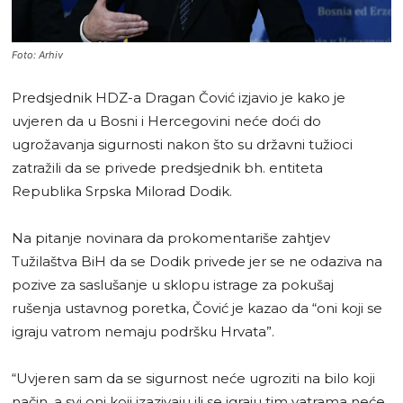
Foto: Arhiv
Predsjednik HDZ-a Dragan Čović izjavio je kako je
uvjeren da u Bosni i Hercegovini neće doći do
ugrožavanja sigurnosti nakon što su državni tužioci
zatražili da se privede predsjednik bh. entiteta
Republika Srpska Milorad Dodik.
Na pitanje novinara da prokomentariše zahtjev
Tužilaštva BiH da se Dodik privede jer se ne odaziva na
pozive za saslušanje u sklopu istrage za pokušaj
rušenja ustavnog poretka, Čović je kazao da “oni koji se
igraju vatrom nemaju podršku Hrvata”.
“Uvjeren sam da se sigurnost neće ugroziti na bilo koji
način, a svi oni koji izazivaju ili se igraju tim vatrama neće