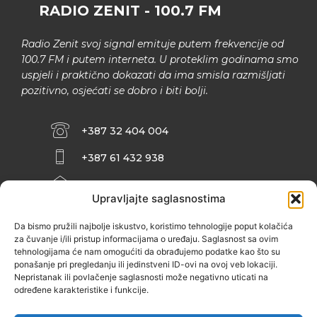
RADIO ZENIT - 100.7 FM
Radio Zenit svoj signal emituje putem frekvencije od
100.7 FM i putem interneta. U proteklim godinama smo
uspjeli i praktično dokazati da ima smisla razmišljati
pozitivno, osjećati se dobro i biti bolji.
+387 32 404 004
+387 61 432 938
INFO@ZENIT.BA
Upravljajte saglasnostima
HUSEINA KULENOVIĆA BR. 2 (RK
ZENIČANKA, 3. SPRAT), 72000 ZENICA
Da bismo pružili najbolje iskustvo, koristimo tehnologije poput kolačića
za čuvanje i/ili pristup informacijama o uređaju. Saglasnost sa ovim
tehnologijama će nam omogućiti da obrađujemo podatke kao što su
ponašanje pri pregledanju ili jedinstveni ID-ovi na ovoj veb lokaciji.
Nepristanak ili povlačenje saglasnosti može negativno uticati na
određene karakteristike i funkcije.