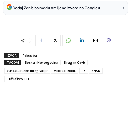
›
Dodaj Zenit.ba među omiljene izvore na Googleu
IZVOR
Fokus.ba
TAGOVI
Bosna i Hercegovina
Dragan Čović
euroatlantske integracije
Milorad Dodik
RS
SNSD
Tužilaštvo BiH