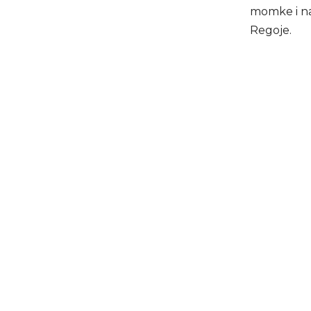
momke i na
Regoje.