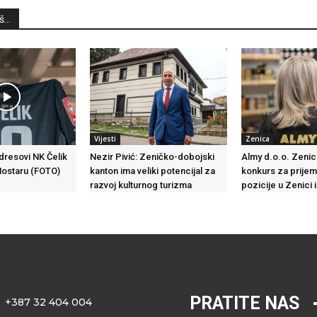
...
Vijesti
Zenica
 dresovi NK Čelik
Nezir Pivić: Zeničko-dobojski
Almy d.o.o. Zenic
Mostaru (FOTO)
kanton ima veliki potencijal za
konkurs za prijem 
razvoj kulturnog turizma
pozicije u Zenici 
PRATITE NAS
+387 32 404 004