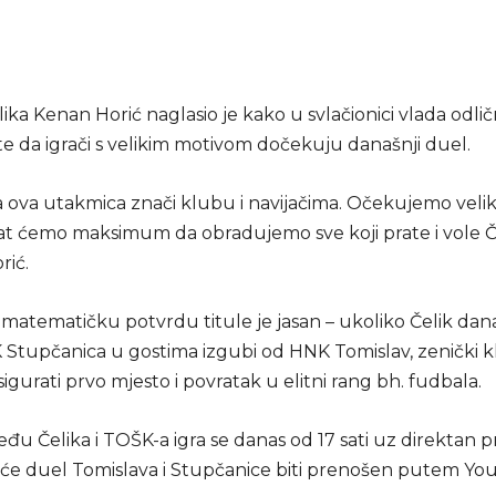
ika Kenan Horić naglasio je kako u svlačionici vlada odli
te da igrači s velikim motivom dočekuju današnji duel.
 ova utakmica znači klubu i navijačima. Očekujemo vel
 dat ćemo maksimum da obradujemo sve koji prate i vole Če
rić.
 matematičku potvrdu titule je jasan – ukoliko Čelik dan
 Stupčanica u gostima izgubi od HNK Tomislav, zenički kl
igurati prvo mjesto i povratak u elitni rang bh. fudbala.
đu Čelika i TOŠK-a igra se danas od 17 sati uz direktan 
će duel Tomislava i Stupčanice biti prenošen putem Y