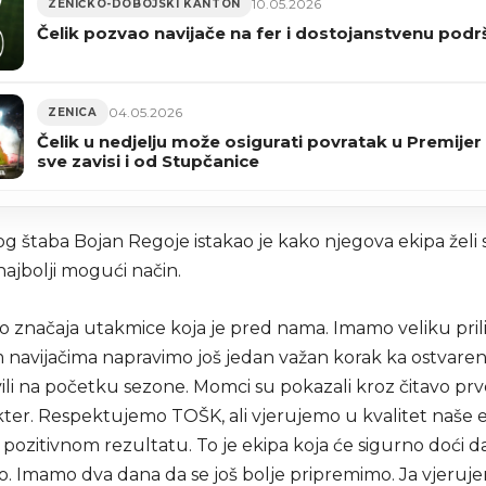
10.05.2026
ZENIČKO-DOBOJSKI KANTON
Čelik pozvao navijače na fer i dostojanstvenu podr
04.05.2026
ZENICA
Čelik u nedjelju može osigurati povratak u Premijer 
sve zavisi i od Stupčanice
og štaba Bojan Regoje istakao je kako njegova ekipa želi
 najbolji mogući način.
mo značaja utakmice koja je pred nama. Imamo veliku pril
 navijačima napravimo još jedan važan korak ka ostvarenju
ili na početku sezone. Momci su pokazali kroz čitavo pr
kter. Respektujemo TOŠK, ali vjerujemo u kvalitet naše e
ozitivnom rezultatu. To je ekipa koja će sigurno doći da
o. Imamo dva dana da se još bolje pripremimo. Ja vjeruj