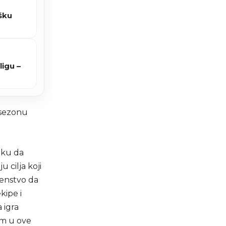
šku
ligu –
 sezonu
iku da
 cilja koji
venstvo da
kipe i
 igra
em u ove