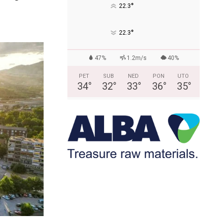
°
22.3
°
22.3
47%
1.2m/s
40%
PET
SUB
NED
PON
UTO
34
°
32
°
33
°
36
°
35
°