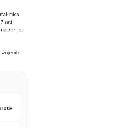
 utakmica
7 sati
a donijeti
osvojenih
protiv