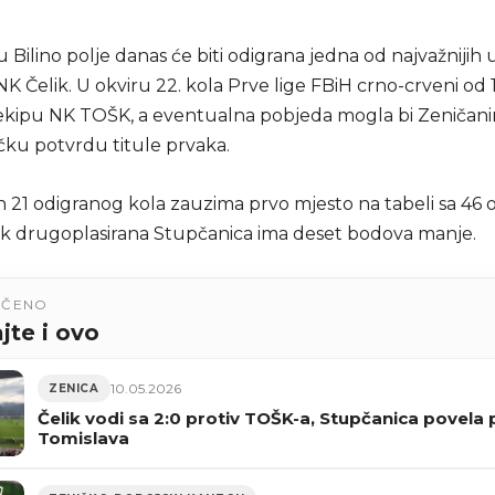
 Bilino polje danas će biti odigrana jedna od najvažnijih
K Čelik. U okviru 22. kola Prve lige FBiH crno-crveni od 1
kipu NK TOŠK, a eventualna pobjeda mogla bi Zeničanim
čku potvrdu titule prvaka.
n 21 odigranog kola zauzima prvo mjesto na tabeli sa 46 
k drugoplasirana Stupčanica ima deset bodova manje.
UČENO
jte i ovo
10.05.2026
ZENICA
Čelik vodi sa 2:0 protiv TOŠK-a, Stupčanica povela 
Tomislava