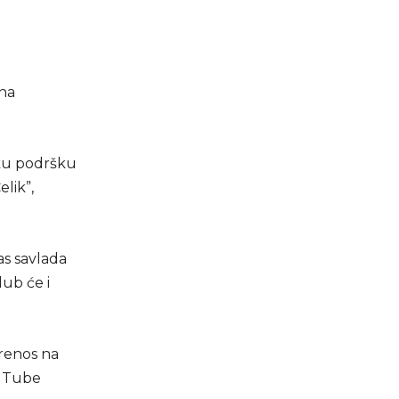
čna
iku podršku
lik”,
as savlada
ub će i
prenos na
ouTube