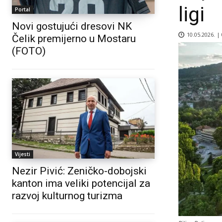
ligi
Portal
Novi gostujući dresovi NK
10.05.2026. |
Čelik premijerno u Mostaru
(FOTO)
Vijesti
Nezir Pivić: Zeničko-dobojski
kanton ima veliki potencijal za
razvoj kulturnog turizma