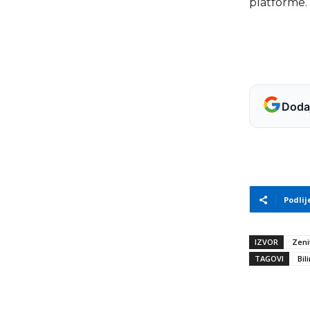
platforme.
Dodaj
Podlij
IZVOR
Zeni
TAGOVI
Bil