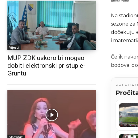
Bilino Polje
Na stadionu
sezone za N
dočekuju e
i matemati
Vijesti
Čelik nako
MUP ZDK uskoro bi mogao
dobiti elektronski pristup e-
bodova, do
Gruntu
PREPOR
Pročita
Showbiz