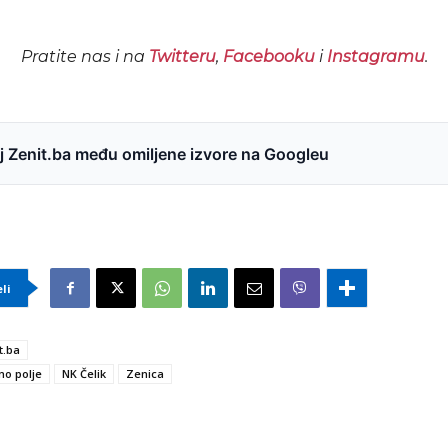
Pratite nas i na
Twitteru
,
Facebooku
i
Instagramu
.
 Zenit.ba među omiljene izvore na Googleu
eli
t.ba
ino polje
NK Čelik
Zenica