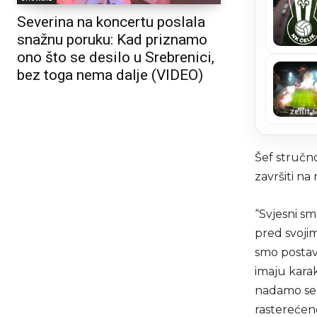
Severina na koncertu poslala
snažnu poruku: Kad priznamo
ono što se desilo u Srebrenici,
bez toga nema dalje (VIDEO)
Šef stručn
završiti na
“Svjesni s
pred svojim
smo postav
imaju kara
nadamo se p
rasterećen