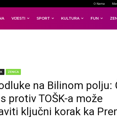
O Nama
Mar
NA
VIJESTI
SPORT
KULTURA
FUN
ZE
DK
ZENICA
odluke na Bilinom polju: 
s protiv TOŠK-a može
viti ključni korak ka Pre