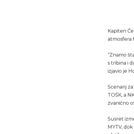
Kapiten Čel
atmosfera 
“Znamo šta
s tribina i
izjavio je Ho
Scenarij za
TOŠK, a NK
zvanično os
Susret izme
MYTV, dok 