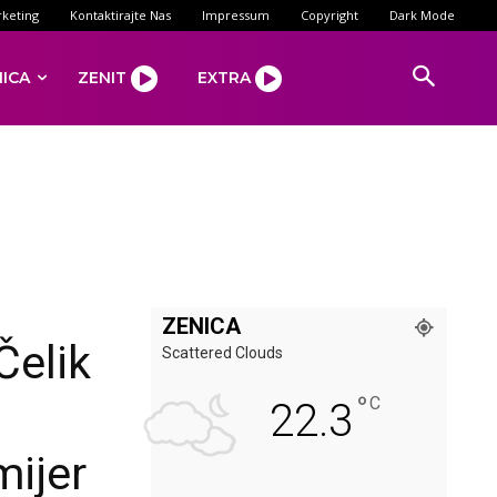
keting
Kontaktirajte Nas
Impressum
Copyright
Dark Mode
NICA
ZENIT
EXTRA
ZENICA
Čelik
Scattered Clouds
°
C
22.3
mijer