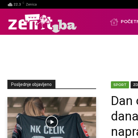
C
22.3
Zenica
POČET
Posljednje objavljeno
SPORT
Z
Dan 
dana
napra