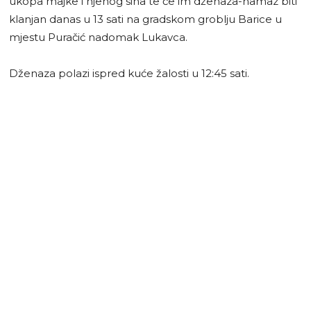
ukopa majke i njenog sina te će im dženaza-namaz biti
klanjan danas u 13 sati na gradskom groblju Barice u
mjestu Puračić nadomak Lukavca.
Dženaza polazi ispred kuće žalosti u 12:45 sati.