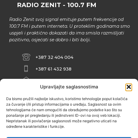
RADIO ZENIT - 100.7 FM
Radio Zenit svoj signal emituje putem frekvencije od
100.7 FM i putem interneta. U proteklim godinama smo
uspjeli i praktično dokazati da ima smisla razmišljati
pozitivno, osjećati se dobro i biti bolji.
+387 32 404 004
+387 61 432 938
INFO@ZENIT.BA
Upravljajte saglasnostima
HUSEINA KULENOVIĆA BR. 2 (RK
ZENIČANKA, 3. SPRAT), 72000 ZENICA
Da bismo pružili najbolje iskustvo, koristimo tehnologije poput kolačića
za čuvanje i/ili pristup informacijama o uređaju. Saglasnost sa ovim
tehnologijama će nam omogućiti da obrađujemo podatke kao što su
ponašanje pri pregledanju ili jedinstveni ID-ovi na ovoj veb lokaciji.
Nepristanak ili povlačenje saglasnosti može negativno uticati na
određene karakteristike i funkcije.