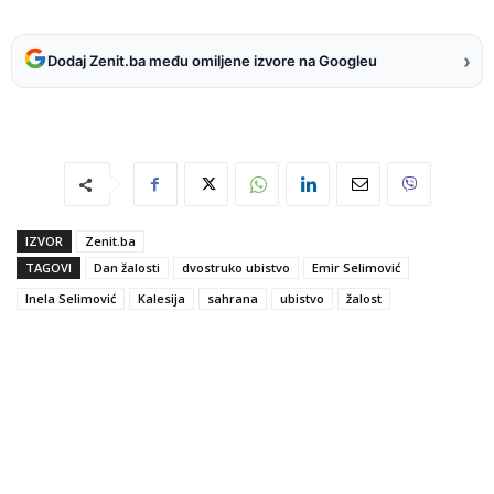
›
Dodaj Zenit.ba među omiljene izvore na Googleu
IZVOR
Zenit.ba
TAGOVI
Dan žalosti
dvostruko ubistvo
Emir Selimović
Inela Selimović
Kalesija
sahrana
ubistvo
žalost