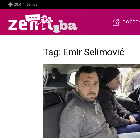
C
28.4
Zenica
POČET
Tag: Emir Selimović