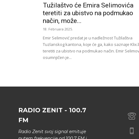
Tužilaštvo će Emira Selimovića
teretiti za ubistvo na podmukao
način, može...
18. Februara 2025.
Emir Selimović predat je u nadležnost Tužilaštva
Tuzlanskog kantona, koje će ga, kako saznaje Klix.
teretiti za ubistvo na podmukao način. Emir Selimov
osumnjičen je...
RADIO ZENIT - 100.7
FM
Radio Zenit svoj signal emituje
putem frekvencije od 100.7 FM i