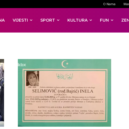
O Nama
Mar
NA
VIJESTI
SPORT
KULTURA
FUN
ZE