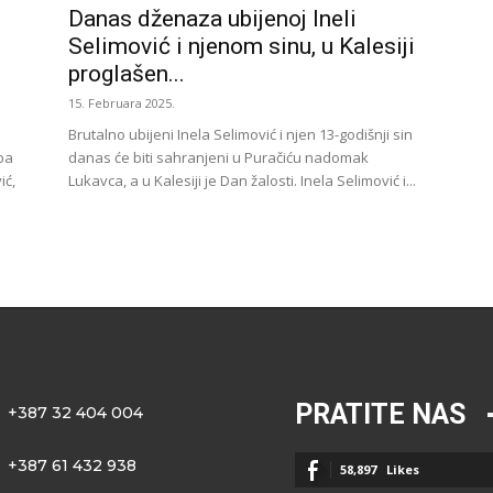
Danas dženaza ubijenoj Ineli
Selimović i njenom sinu, u Kalesiji
proglašen...
15. Februara 2025.
Brutalno ubijeni Inela Selimović i njen 13-godišnji sin
ba
danas će biti sahranjeni u Puračiću nadomak
ić,
Lukavca, a u Kalesiji je Dan žalosti. Inela Selimović i...
PRATITE NAS
+387 32 404 004
+387 61 432 938
58,897
Likes